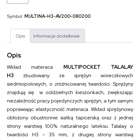
sprężynowy
z
dodatkiem
Symbol:
MULTINA-H3-AV200-080200
naturalnego
lateksu
MULTIPOCKET
TALALAY
Opis
Informacje dodatkowe
H3
80x200
Opis
Wkład materaca
MULTIPOCKET TALALAY
H3
zbudowany ze sprężyn woreczkowych
siedmiopolowych, o zróżnicowanej twardości. Sprężyny
znajdują się w oddzielnych kieszonkach, zwiększając
niezależność pracy pojedynczych sprężyn, a tym samym
poprawiając elastyczność materaca. Wkład sprężynowy
obłożony obustronnie siatką tapicerską oraz z jednej
strony warstwą 100% naturalnego lateksu Talalay o
twardości H3 – 35 mm, z drugiej strony warstwą