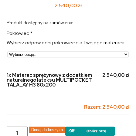
2.540,00
zł
Produkt dostępny na zamówienie
Pokrowiec
*
Wybierz odpowiedni pokrowiec dla Twojego materaca:
1x Materac sprężynowy z dodatkiem
2.540,00 zł
naturalnego lateksu MULTIPOCKET
TALALAY H3 80x200
Razem:
2.540,00 zł
ilość
Dodaj do koszyka
Materac