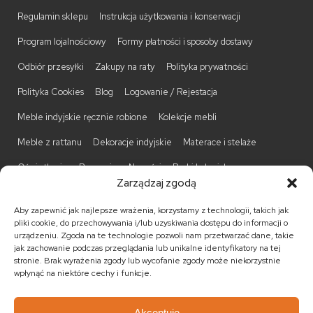
Regulamin sklepu
Instrukcja użytkowania i konserwacji
Program lojalnościowy
Formy płatności i sposoby dostawy
Odbiór przesyłki
Zakupy na raty
Polityka prywatności
Polityka Cookies
Blog
Logowanie / Rejestacja
Meble indyjskie ręcznie robione
Kolekcje mebli
Meble z rattanu
Dekoracje indyjskie
Materace i stelaże
Oświetlenie
Promocje
Nowości
Barki kolonialne
Zarządzaj zgodą
Biurka kolonialne
Komody kolonialne
Krzesła kolonialne
Aby zapewnić jak najlepsze wrażenia, korzystamy z technologii, takich jak
Kufry indyjskie
Ławki kolonialne
Łóżka kolonialne
pliki cookie, do przechowywania i/lub uzyskiwania dostępu do informacji o
urządzeniu. Zgoda na te technologie pozwoli nam przetwarzać dane, takie
Parawany kolonialne
Półki kolonialne
Regały kolonialne
jak zachowanie podczas przeglądania lub unikalne identyfikatory na tej
stronie. Brak wyrażenia zgody lub wycofanie zgody może niekorzystnie
Stojaki na CD
Stoliki kawowe
Stoliki nocne
wpłynąć na niektóre cechy i funkcje.
Taborety kolonialne
Witryny kolonialne
Akceptuję