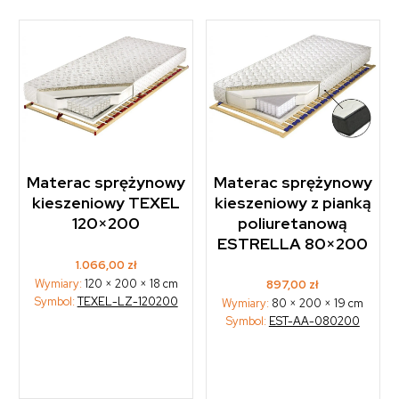
Materac sprężynowy
Materac sprężynowy
kieszeniowy TEXEL
kieszeniowy z pianką
120×200
poliuretanową
ESTRELLA 80×200
1.066,00
zł
Wymiary:
120 × 200 × 18 cm
897,00
zł
Symbol:
TEXEL-LZ-120200
Wymiary:
80 × 200 × 19 cm
Symbol:
EST-AA-080200