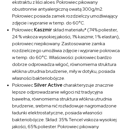
ekstraktu z liści aloes. Pokrowiec pikowany
obustronnie antyalergiczną owatą 300g/m2.
Pokrowiec posiada zamek rozdzielczy umożliwiający
zdjęcie i wypranie w temp. do 60°C.
Pokrowiec
Kaszmir
skład materiału* (74% poliester,
24 % viskoza wysokiej jakości, 1% kaszmir, 1 % elastan),
pokrowiec niepikowany. Zastosowanie zamka
rozdzielczego umożliwia zdjęcie i wypranie pokrowca
w temp. do 60°C. Właściwości: pokrowiec bardzo
dobrze odprowadza wilgoć, równomierna struktura
włókna utrudnia brudzenie, miły w dotyku, posiada
własności bakteriobójcze.
Pokrowiec
Silver Active
charakteryzuje znacznie
lepsze odprowadzanie wilgoci niż tradycyjna
bawełna, równomierna struktura włókna utrudnia
brudzenie, srebrna nić rozładowuje nagromadzone
ładunki elektrostatyczne, posiada własności
bakteriobójcze. Skład: 35% Tencel viskoza wysokiej
jakości, 65% poliester. Pokrowiec pikowany