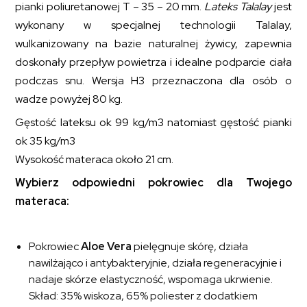
pianki poliuretanowej T – 35 – 20 mm.
Lateks Talalay
jest
wykonany w specjalnej technologii Talalay,
wulkanizowany na bazie naturalnej żywicy, zapewnia
doskonały przepływ powietrza i idealne podparcie ciała
podczas snu. Wersja H3 przeznaczona dla osób o
wadze powyżej 80 kg.
Gęstość lateksu ok 99 kg/m
3
natomiast gęstość pianki
ok 35 kg/m
3
Wysokość materaca około 21 cm.
Wybierz odpowiedni pokrowiec dla Twojego
materaca:
Pokrowiec
Aloe Vera
pielęgnuje skórę, działa
nawilżająco i antybakteryjnie, działa regeneracyjnie i
nadaje skórze elastyczność, wspomaga ukrwienie.
Skład: 35% wiskoza, 65% poliester z dodatkiem