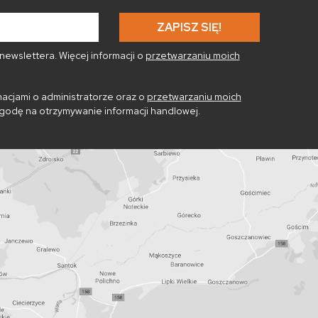
ewslettera. Więcej informacji o
przetwarzaniu moich
acjami o administratorze oraz o
przetwarzaniu moich
godę na otrzymywanie informacji handlowej.