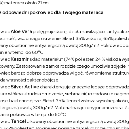
ć materaca około 21 cm.
 odpowiedni pokrowiec dla Twojego materaca:
owiec
Aloe Vera
pielęgnuje skórę, działa nawilżająco i antybakte
yczność, wspomaga ukrwienie. Skład: 35% wiskoza, 65% poliester
any obustronnie antyalergiczną owatą 300g/m2. Pokrowiec posi
nie w temp. do 60°C.
owiec
Kaszmir
skład materiału* (74% poliester, 24 % viskoza wyso
kowany. Zastosowanie zamka rozdzielczego umożliwia zdjęcie i
wiec bardzo dobrze odprowadza wilgoć, równomierna struktura 
da własności bakteriobójcze.
owiec
Silver Active
charakteryzuje znacznie lepsze odprowadza
tura włókna utrudnia brudzenie, srebrna nić rozładowuje nagr
ości bakteriobójcze. Skład: 35% Tencel viskoza wysokiej jakośc
lergiczną owatą 300g/m2. Materiał nasączony jonami srebra. Z
ranie pokrowca w temp. do 60°C.
owiec
Tencel
pikowany obustronnie antyalergiczną owatą 300g/
ci, 65% poliester). Pokrowiec posiada zamek rozdzielczy umożliw