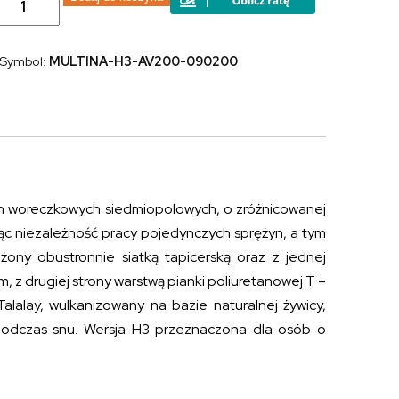
Materac
sprężynowy
z
dodatkiem
Symbol:
MULTINA-H3-AV200-090200
naturalnego
lateksu
MULTIPOCKET
TALALAY
H3
90x200
 woreczkowych siedmiopolowych, o zróżnicowanej
jąc niezależność pracy pojedynczych sprężyn, a tym
ony obustronnie siatką tapicerską oraz z jednej
, z drugiej strony warstwą pianki poliuretanowej T –
alalay, wulkanizowany na bazie naturalnej żywicy,
 podczas snu. Wersja H3 przeznaczona dla osób o