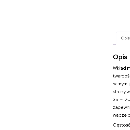
Opis
Opis
Wkład 
twardoś
samym p
strony w
35 – 2
zapewni
wadze p
Gęstość