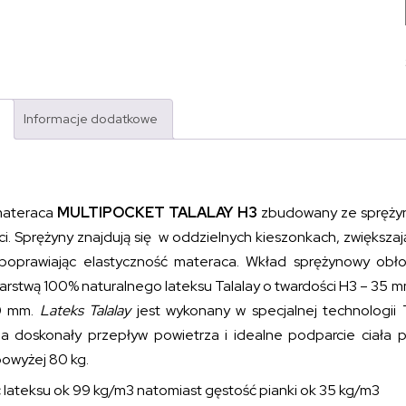
Informacje dodatkowe
materaca
MULTIPOCKET TALALAY H3
zbudowany ze sprężyn
ci. Sprężyny znajdują się w oddzielnych kieszonkach, zwiększa
oprawiając elastyczność materaca. Wkład sprężynowy obłoż
arstwą 100% naturalnego lateksu Talalay o twardości H3 – 35 mm
0 mm.
Lateks Talalay
jest wykonany w specjalnej technologii T
a doskonały przepływ powietrza i idealne podparcie ciała
owyżej 80 kg.
 lateksu ok 99 kg/m
3
natomiast gęstość pianki ok 35 kg/m
3