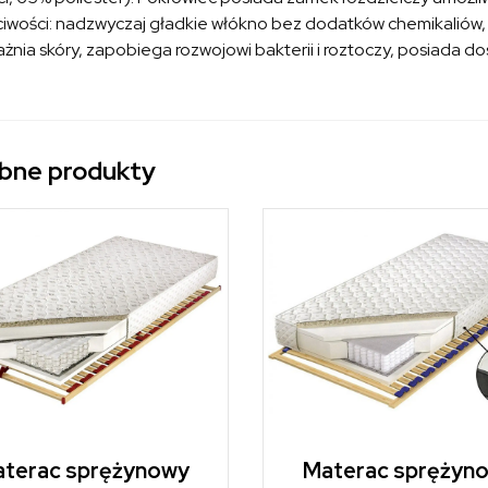
iwości: nadzwyczaj gładkie włókno bez dodatków chemikaliów, 
żnia skóry, zapobiega rozwojowi bakterii i roztoczy, posiada do
bne produkty
terac sprężynowy
Materac sprężyn