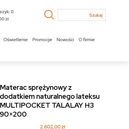
szyk: 0
00
zł
Oświetlenie
Promocje
Nowości
O firmie
Materac sprężynowy z
dodatkiem naturalnego lateksu
MULTIPOCKET TALALAY H3
90×200
2.602,00
zł