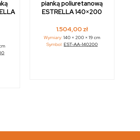
nką
pianką poliuretanową
RELLA
ESTRELLA 140×200
1.504,00
zł
Wymiary:
140 × 200 × 19 cm
Symbol:
EST-AA-140200
 cm
00