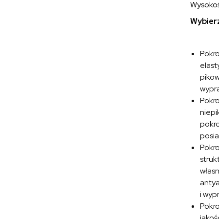
Wysokoś
Wybierz
Pokr
elast
pikow
wypra
Pokr
niepi
pokro
posia
Pokr
struk
własn
antya
i wyp
Pokr
jakoś