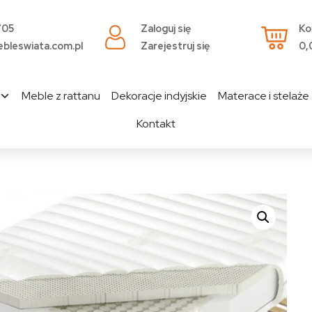
705
Zaloguj się
Ko
bleswiata.com.pl
Zarejestruj się
0,
Meble z rattanu
Dekoracje indyjskie
Materace i stelaże
Kontakt