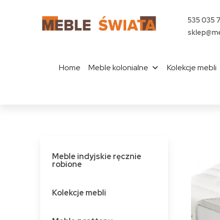
535 035 
sklep@me
Home
Meble kolonialne
Kolekcje mebli
Meble indyjskie ręcznie
robione
Kolekcje mebli