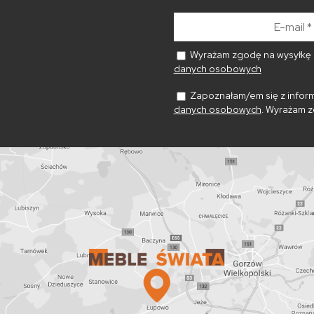
E-
mail
*
Wyrażam zgodę na wysyłkę n
danych osobowych
Zapoznałam/em się z inform
danych osobowych
. Wyrażam z