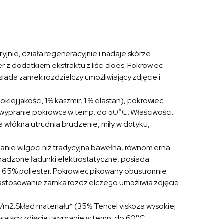
ryjnie, działa regeneracyjnie i nadaje skórze
 z dodatkiem ekstraktu z liści aloes. Pokrowiec
ada zamek rozdzielczy umożliwiający zdjęcie i
kiej jakości, 1% kaszmir, 1 % elastan), pokrowiec
 wypranie pokrowca w temp. do 60°C. Właściwości:
włókna utrudnia brudzenie, miły w dotyku,
nie wilgoci niż tradycyjna bawełna, równomierna
omadzone ładunki elektrostatyczne, posiada
i, 65% poliester. Pokrowiec pikowany obustronnie
astosowanie zamka rozdzielczego umożliwia zdjęcie
m2.Skład materiału* (35% Tencel viskoza wysokiej
iający zdjęcie i wypranie w temp. do 60°C.