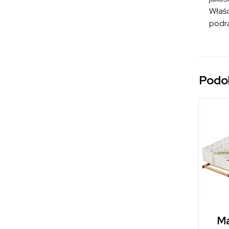
Właśc
podra
Podo
Ma