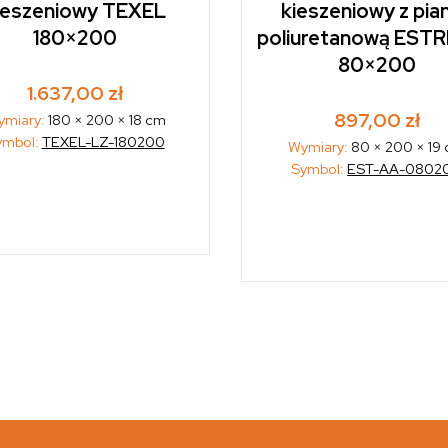
ieszeniowy TEXEL
kieszeniowy z pia
180×200
poliuretanową EST
80×200
1.637,00
zł
897,00
zł
ymiary:
180 × 200 × 18 cm
ymbol:
TEXEL-LZ-180200
Wymiary:
80 × 200 × 19
Symbol:
EST-AA-0802