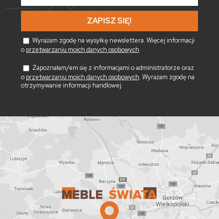
mail
*
Wyrażam zgodę na wysyłkę newslettera. Więcej informacji
o
przetwarzaniu moich danych osobowych
Zapoznałam/em się z informacjami o administratorze oraz
o
przetwarzaniu moich danych osobowych
. Wyrażam zgodę na
otrzymywanie informacji handlowej.