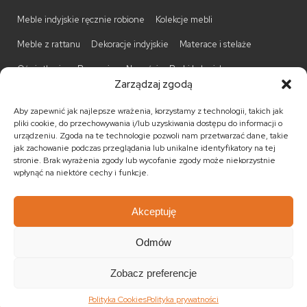
Meble indyjskie ręcznie robione
Kolekcje mebli
Meble z rattanu
Dekoracje indyjskie
Materace i stelaże
Oświetlenie
Promocje
Nowości
Barki kolonialne
Zarządzaj zgodą
Biurka kolonialne
Komody kolonialne
Krzesła kolonialne
Aby zapewnić jak najlepsze wrażenia, korzystamy z technologii, takich jak
Kufry indyjskie
Ławki kolonialne
Łóżka kolonialne
pliki cookie, do przechowywania i/lub uzyskiwania dostępu do informacji o
urządzeniu. Zgoda na te technologie pozwoli nam przetwarzać dane, takie
Parawany kolonialne
Półki kolonialne
Regały kolonialne
jak zachowanie podczas przeglądania lub unikalne identyfikatory na tej
stronie. Brak wyrażenia zgody lub wycofanie zgody może niekorzystnie
Stojaki na CD
Stoliki kawowe
Stoliki nocne
wpłynąć na niektóre cechy i funkcje.
Taborety kolonialne
Witryny kolonialne
Akceptuję
Odmów
© 2026
Meble kolonialne
MEBLE ŚWIATA
. Wszystkie prawa
zastrzeżone.
Zobacz preferencje
Realizacja:
KULIKOWSKI-IT.pl Strony internetowe Szczecin
Polityka Cookies
Polityka prywatności