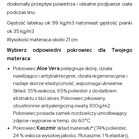
doskonały przepływ powietrza i idealne podparcie ciała
podczas snu.
Gęstość lateksu ok 99 kg/m
3
natomiast gęstość pianki
ok 35 kg/m
3
Wysokość materaca około 21 cm.
Wybierz odpowiedni pokrowiec dla Twojego
materaca:
Pokrowiec
Aloe Vera
pielęgnuje skórę, działa
nawilżająco i antybakteryjnie, działa regeneracyjnie i
nadaje skórze elastyczność, wspomaga ukrwienie.
Skład: 35% wiskoza, 65% poliester z dodatkiem
ekstraktu z liści aloes. Pokrowiec pikowany
obustronnie antyalergiczną owatą 300g/m2.
Pokrowiec posiada zamek rozdzielczy umożliwiający
zdjęcie i wypranie w temp. do 60°C.
Pokrowiec
Kaszmir
skład materiału* (74% poliester,
24 % viskoza wysokiej jakości, 1% kaszmir, 1 % elastan),