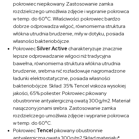
pokrowiec niepikowany. Zastosowanie zamka
rozdzielczego umożliwia zdjęcie i wypranie pokrowca
w temp. do 60°C. Właściwości: pokrowiec bardzo
dobrze odprowadza wilgoć, równomierna struktura
włókna utrudnia brudzenie, miły w dotyku, posiada
własności bakteriobójcze.
Pokrowiec
Silver Active
charakteryzuje znacznie
lepsze odprowadzanie wilgoci niż tradycyjna
bawełna, równomierna struktura włókna utrudnia
brudzenie, srebrna nić rozładowuje nagromadzone
ładunki elektrostatyczne, posiada własności
bakteriobójcze. Skład: 35% Tencel viskoza wysokiej
jakości, 65% poliester. Pokrowiec pikowany
obustronnie antyalergiczną owatą 300g/m2. Materiał
nasączony jonami srebra. Zastosowanie zamka
rozdzielczego umożliwia zdjęcie i wypranie pokrowca
w temp. do 60°C.
Pokrowiec
Tencel
pikowany obustronnie
antyalergiczną owatą 300g/m2.Skład materiału*