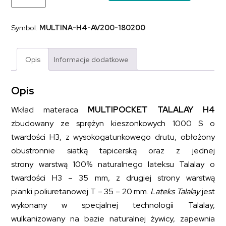
sprężynowy
z
dodatkiem
Symbol:
MULTINA-H4-AV200-180200
naturalnego
lateksu
MULTIPOCKET
TALALAY
Opis
Informacje dodatkowe
H4
180x200
Opis
Wkład materaca
MULTIPOCKET TALALAY H4
zbudowany ze sprężyn kieszonkowych 1000 S o
twardości H3, z wysokogatunkowego drutu, obłożony
obustronnie siatką tapicerską oraz z jednej
strony warstwą 100% naturalnego lateksu Talalay o
twardości H3 – 35 mm, z drugiej strony warstwą
pianki poliuretanowej T – 35 – 20 mm.
Lateks Talalay
jest
wykonany w specjalnej technologii Talalay,
wulkanizowany na bazie naturalnej żywicy, zapewnia