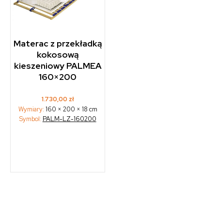
Materac z przekładką
kokosową
kieszeniowy PALMEA
160×200
1.730,00
zł
Wymiary:
160 × 200 × 18 cm
Symbol:
PALM-LZ-160200