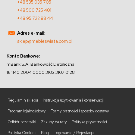
+48 535 035 705
+48 500 725 401
+48 95 722 88 44
Adres e-mail:
sklep@mebleswiata.com.pl
Konto Bankowe:
mBank S.A. Bankowość Detaliczna
16 1140 2004 0000 3102 3107 0128
Regulamin sklepu
Instrukcja użytkowania i konserwacji
Program lojalnościowy
Formy płatności i sposoby dostawy
Odbiór przesyłki
Zakupy na raty
Polityka prywatności
Polityka Cookies
Blog
Logowanie / Rejestacja