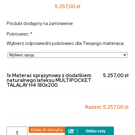
5.257,00
zł
Produkt dostępny na zamówienie
Pokrowiec
*
Wybierz odpowiedni pokrowiec dla Twojego materaca:
1x Materac sprężynowy z dodatkiem
5.257,00 zł
naturalnego lateksu MULTIPOCKET
TALALAY H4 180x200
Razem:
5.257,00 zł
ilość
Dodaj do koszyka
Materac