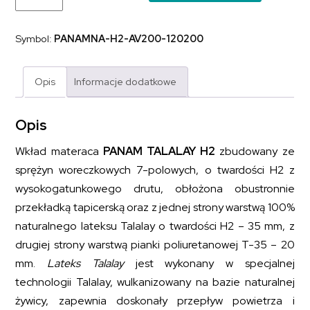
sprężynowy
z
dodatkiem
Symbol:
PANAMNA-H2-AV200-120200
naturalnego
lateksu
PANAM
TALALAY
Opis
Informacje dodatkowe
H2
120x200
Opis
Wkład materaca
PANAM TALALAY H2
zbudowany ze
sprężyn woreczkowych 7-polowych, o twardości H2 z
wysokogatunkowego drutu, obłożona obustronnie
przekładką tapicerską oraz z jednej strony warstwą 100%
naturalnego lateksu Talalay o twardości H2 – 35 mm, z
drugiej strony warstwą pianki poliuretanowej T-35 – 20
mm.
Lateks Talalay
jest wykonany w specjalnej
technologii Talalay, wulkanizowany na bazie naturalnej
żywicy, zapewnia doskonały przepływ powietrza i