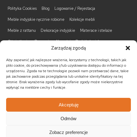
Polityka Cookies
Blog
Logowanie / Rejestacja
Meble indyjskie ręcznie robione
Kolekcje mebli
Meble z rattanu
Dekoracje indyjskie
Materace i stelaże
Oświetlenie
Promocje
Nowości
Barki kolonialne
Zarządzaj zgodą
Biurka kolonialne
Komody kolonialne
Krzesła kolonialne
Aby zapewnić jak najlepsze wrażenia, korzystamy z technologii, takich jak
Kufry indyjskie
Ławki kolonialne
Łóżka kolonialne
pliki cookie, do przechowywania i/lub uzyskiwania dostępu do informacji o
urządzeniu. Zgoda na te technologie pozwoli nam przetwarzać dane, takie
Parawany kolonialne
Półki kolonialne
Regały kolonialne
jak zachowanie podczas przeglądania lub unikalne identyfikatory na tej
stronie. Brak wyrażenia zgody lub wycofanie zgody może niekorzystnie
Stojaki na CD
Stoliki kawowe
Stoliki nocne
wpłynąć na niektóre cechy i funkcje.
Taborety kolonialne
Witryny kolonialne
Akceptuję
Odmów
© 2026
Meble kolonialne
MEBLE ŚWIATA
. Wszystkie prawa
zastrzeżone.
Zobacz preferencje
Realizacja:
KULIKOWSKI-IT.pl Strony internetowe Szczecin