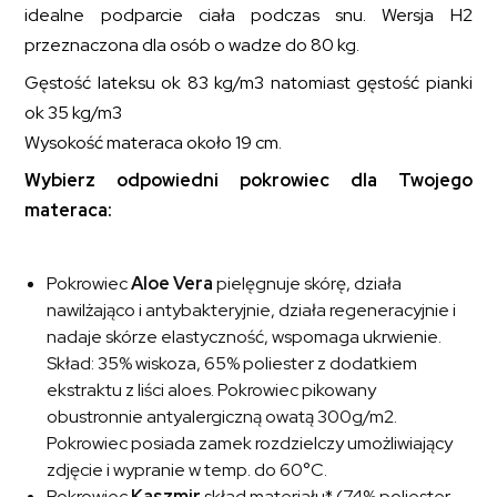
idealne podparcie ciała podczas snu. Wersja H2
przeznaczona dla osób o wadze do 80 kg.
Gęstość lateksu ok 83 kg/m
3
natomiast gęstość pianki
ok 35 kg/m
3
Wysokość materaca około 19 cm.
Wybierz odpowiedni pokrowiec dla Twojego
materaca:
Pokrowiec
Aloe Vera
pielęgnuje skórę, działa
nawilżająco i antybakteryjnie, działa regeneracyjnie i
nadaje skórze elastyczność, wspomaga ukrwienie.
Skład: 35% wiskoza, 65% poliester z dodatkiem
ekstraktu z liści aloes. Pokrowiec pikowany
obustronnie antyalergiczną owatą 300g/m2.
Pokrowiec posiada zamek rozdzielczy umożliwiający
zdjęcie i wypranie w temp. do 60°C.
Pokrowiec
Kaszmir
skład materiału* (74% poliester,