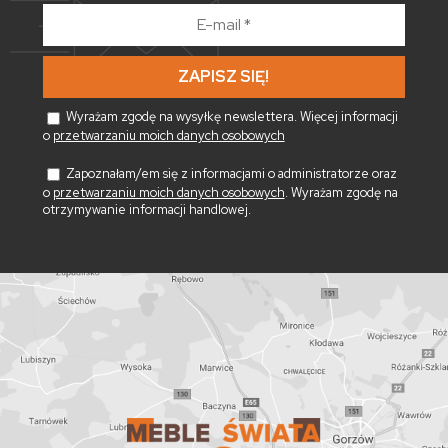
E-
mail
*
Wyrażam zgodę na wysyłkę newslettera. Więcej informacji
o
przetwarzaniu moich danych osobowych
Zapoznałam/em się z informacjami o administratorze oraz
o
przetwarzaniu moich danych osobowych
. Wyrażam zgodę na
otrzymywanie informacji handlowej.