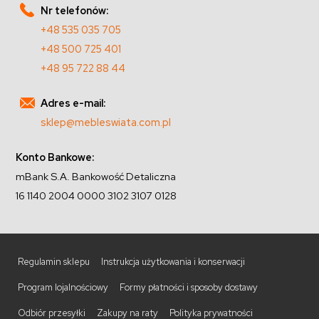
Nr telefonów:
+48 535 035 705
+48 500 725 401
+48 95 722 88 44
Adres e-mail:
sklep@mebleswiata.com.pl
Konto Bankowe:
mBank S.A. Bankowość Detaliczna
16 1140 2004 0000 3102 3107 0128
Regulamin sklepu
Instrukcja użytkowania i konserwacji
Program lojalnościowy
Formy płatności i sposoby dostawy
Odbiór przesyłki
Zakupy na raty
Polityka prywatności