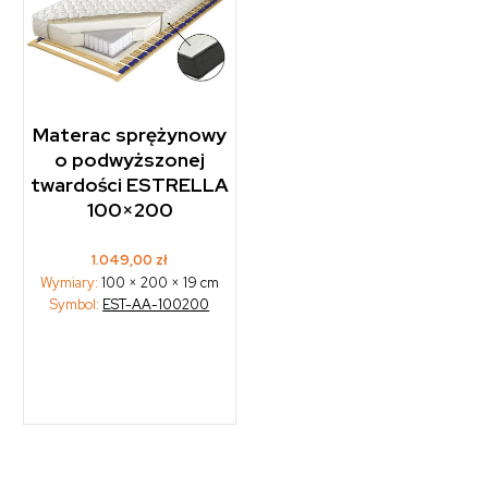
Materac sprężynowy
o podwyższonej
twardości ESTRELLA
100×200
1.049,00
zł
Wymiary:
100 × 200 × 19 cm
Symbol:
EST-AA-100200