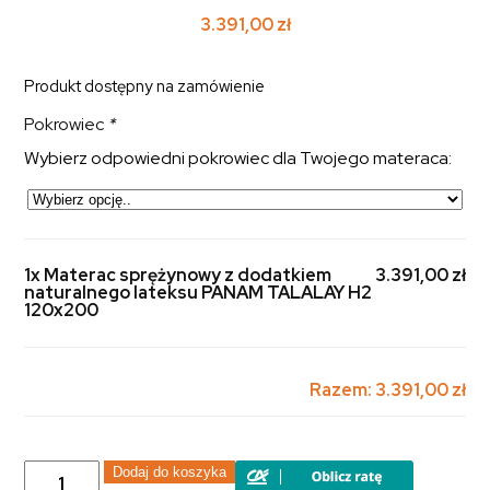
3.391,00
zł
Produkt dostępny na zamówienie
Pokrowiec
*
Wybierz odpowiedni pokrowiec dla Twojego materaca:
1x Materac sprężynowy z dodatkiem
3.391,00 zł
naturalnego lateksu PANAM TALALAY H2
120x200
Razem:
3.391,00 zł
ilość
Dodaj do koszyka
Materac