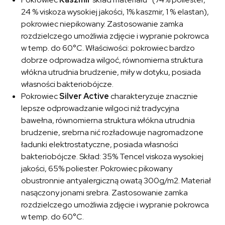
24 % viskoza wysokiej jakości, 1% kaszmir, 1 % elastan),
pokrowiec niepikowany. Zastosowanie zamka
rozdzielczego umożliwia zdjęcie i wypranie pokrowca
w temp. do 60°C. Właściwości: pokrowiec bardzo
dobrze odprowadza wilgoć, równomierna struktura
włókna utrudnia brudzenie, miły w dotyku, posiada
własności bakteriobójcze.
Pokrowiec
Silver Active
charakteryzuje znacznie
lepsze odprowadzanie wilgoci niż tradycyjna
bawełna, równomierna struktura włókna utrudnia
brudzenie, srebrna nić rozładowuje nagromadzone
ładunki elektrostatyczne, posiada własności
bakteriobójcze. Skład: 35% Tencel viskoza wysokiej
jakości, 65% poliester. Pokrowiec pikowany
obustronnie antyalergiczną owatą 300g/m2. Materiał
nasączony jonami srebra. Zastosowanie zamka
rozdzielczego umożliwia zdjęcie i wypranie pokrowca
w temp. do 60°C.