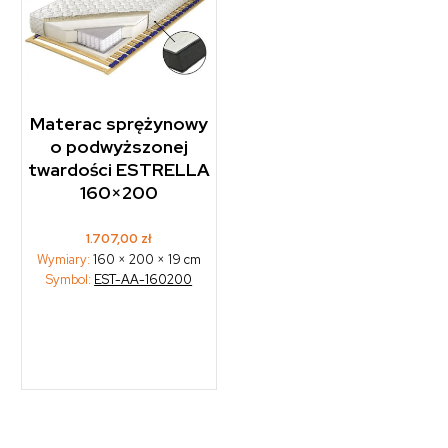
Materac sprężynowy
o podwyższonej
twardości ESTRELLA
160×200
1.707,00
zł
Wymiary:
160 × 200 × 19 cm
Symbol:
EST-AA-160200