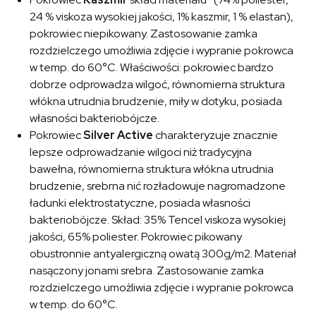
24 % viskoza wysokiej jakości, 1% kaszmir, 1 % elastan),
pokrowiec niepikowany. Zastosowanie zamka
rozdzielczego umożliwia zdjęcie i wypranie pokrowca
w temp. do 60°C. Właściwości: pokrowiec bardzo
dobrze odprowadza wilgoć, równomierna struktura
włókna utrudnia brudzenie, miły w dotyku, posiada
własności bakteriobójcze.
Pokrowiec
Silver Active
charakteryzuje znacznie
lepsze odprowadzanie wilgoci niż tradycyjna
bawełna, równomierna struktura włókna utrudnia
brudzenie, srebrna nić rozładowuje nagromadzone
ładunki elektrostatyczne, posiada własności
bakteriobójcze. Skład: 35% Tencel viskoza wysokiej
jakości, 65% poliester. Pokrowiec pikowany
obustronnie antyalergiczną owatą 300g/m2. Materiał
nasączony jonami srebra. Zastosowanie zamka
rozdzielczego umożliwia zdjęcie i wypranie pokrowca
w temp. do 60°C.