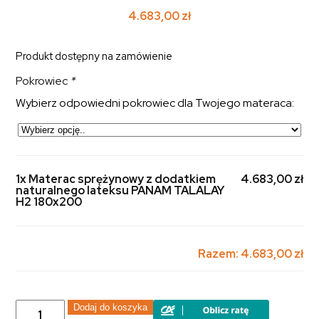
4.683,00
zł
Produkt dostępny na zamówienie
Pokrowiec
*
Wybierz odpowiedni pokrowiec dla Twojego materaca:
1x Materac sprężynowy z dodatkiem
4.683,00 zł
naturalnego lateksu PANAM TALALAY
H2 180x200
Razem:
4.683,00 zł
ilość
Dodaj do koszyka
Materac