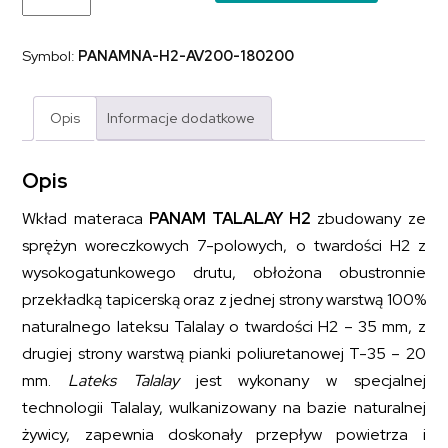
sprężynowy
z
dodatkiem
Symbol:
PANAMNA-H2-AV200-180200
naturalnego
lateksu
PANAM
TALALAY
Opis
Informacje dodatkowe
H2
180x200
Opis
Wkład materaca
PANAM TALALAY H2
zbudowany ze
sprężyn woreczkowych 7-polowych, o twardości H2 z
wysokogatunkowego drutu, obłożona obustronnie
przekładką tapicerską oraz z jednej strony warstwą 100%
naturalnego lateksu Talalay o twardości H2 – 35 mm, z
drugiej strony warstwą pianki poliuretanowej T-35 – 20
mm.
Lateks Talalay
jest wykonany w specjalnej
technologii Talalay, wulkanizowany na bazie naturalnej
żywicy, zapewnia doskonały przepływ powietrza i