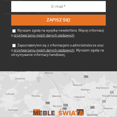
E-
mail
*
Wyrażam zgodę na wysyłkę newslettera. Więcej informacji
o
przetwarzaniu moich danych osobowych
Zapoznałam/em się z informacjami o administratorze oraz
o
przetwarzaniu moich danych osobowych
. Wyrażam zgodę na
otrzymywanie informacji handlowej.