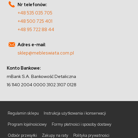
Nr telefonów:
+48 535 035 705
+48 500 725 401
+48 95 722 88 44
Adres e-mail:
sklep@mebleswiata.com.pl
Konto Bankowe:
mBank S.A. Bankowość Detaliczna
16 1140 2004 0000 3102 3107 0128
Regulamin sklepu
Instrukcja użytkowania i konserwacji
Program lojalnościowy
Formy płatności i sposoby dostawy
Odbiór przesyłki
Zakupy na raty
Polityka prywatności