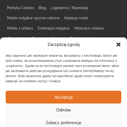
Polityka Cookies
Blog
Logowanie / Rejestacja
Meble indyjskie ręcznie robione
Kolekcje mebli
Meble z rattanu
Dekoracje indyjskie
Materace i stelaże
Oświetlenie
Promocje
Nowości
Barki kolonialne
Zarządzaj zgodą
Biurka kolonialne
Komody kolonialne
Krzesła kolonialne
Aby zapewnić jak najlepsze wrażenia, korzystamy z technologii, takich jak
Kufry indyjskie
Ławki kolonialne
Łóżka kolonialne
pliki cookie, do przechowywania i/lub uzyskiwania dostępu do informacji o
urządzeniu. Zgoda na te technologie pozwoli nam przetwarzać dane, takie
Parawany kolonialne
Półki kolonialne
Regały kolonialne
jak zachowanie podczas przeglądania lub unikalne identyfikatory na tej
stronie. Brak wyrażenia zgody lub wycofanie zgody może niekorzystnie
Stojaki na CD
Stoliki kawowe
Stoliki nocne
wpłynąć na niektóre cechy i funkcje.
Taborety kolonialne
Witryny kolonialne
Akceptuję
Odmów
© 2026
Meble kolonialne
MEBLE ŚWIATA
. Wszystkie prawa
zastrzeżone.
Zobacz preferencje
Realizacja:
KULIKOWSKI-IT.pl Strony internetowe Szczecin