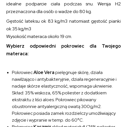
idealne podparcie ciała podczas snu. Wersja H2
przeznaczona dla osób o wadze do 80 kg.
Gęstość lateksu ok 83 kg/m
3
natomiast gęstość pianki
ok 35 kg/m
3
Wysokość materaca około 19 cm.
Wybierz odpowiedni pokrowiec dla Twojego
materaca:
Pokrowiec
Aloe Vera
pielęgnuje skórę, działa
nawilżająco i antybakteryjnie, działa regeneracyjnie i
nadaje skórze elastyczność, wspomaga ukrwienie.
Skład: 35% wiskoza, 65% poliester z dodatkiem
ekstraktu z liści aloes. Pokrowiec pikowany
obustronnie antyalergiczną owatą 300g/m2.
Pokrowiec posiada zamek rozdzielczy umożliwiający
zdjęcie i wypranie w temp. do 60°C.
Pokrowiec
Kaszmir
skład materiału* (74% poliester,