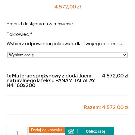
4.572,00
zł
Produkt dostępny na zamówienie
Pokrowiec
*
Wybierz odpowiedni pokrowiec dla Twojego materaca:
1x Materac sprężynowy z dodatkiem
4.572,00 zł
naturalnego lateksu PANAM TALALAY
H4 160x200
Razem:
4.572,00 zł
ilość
Dodaj do koszyka
Materac