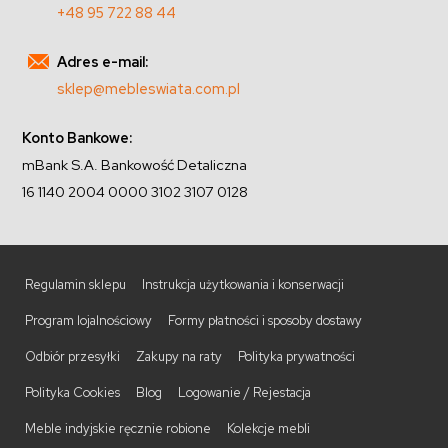
+48 95 722 88 44
Adres e-mail:
sklep@mebleswiata.com.pl
Konto Bankowe:
mBank S.A. Bankowość Detaliczna
16 1140 2004 0000 3102 3107 0128
Regulamin sklepu
Instrukcja użytkowania i konserwacji
Program lojalnościowy
Formy płatności i sposoby dostawy
Odbiór przesyłki
Zakupy na raty
Polityka prywatności
Polityka Cookies
Blog
Logowanie / Rejestacja
Meble indyjskie ręcznie robione
Kolekcje mebli