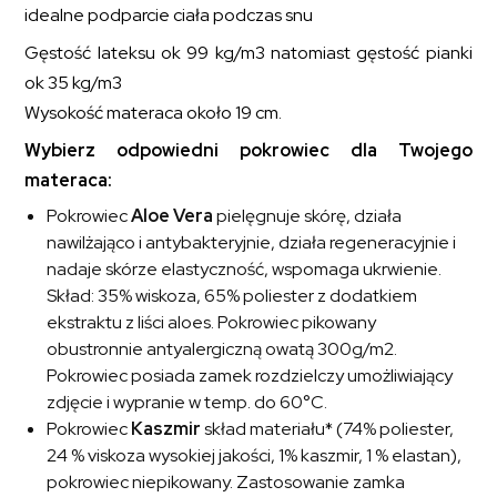
idealne podparcie ciała podczas snu
Gęstość lateksu ok 99 kg/m
3
natomiast gęstość pianki
ok 35 kg/m
3
Wysokość materaca około 19 cm.
Wybierz odpowiedni pokrowiec dla Twojego
materaca:
Pokrowiec
Aloe Vera
pielęgnuje skórę, działa
nawilżająco i antybakteryjnie, działa regeneracyjnie i
nadaje skórze elastyczność, wspomaga ukrwienie.
Skład: 35% wiskoza, 65% poliester z dodatkiem
ekstraktu z liści aloes. Pokrowiec pikowany
obustronnie antyalergiczną owatą 300g/m2.
Pokrowiec posiada zamek rozdzielczy umożliwiający
zdjęcie i wypranie w temp. do 60°C.
Pokrowiec
Kaszmir
skład materiału* (74% poliester,
24 % viskoza wysokiej jakości, 1% kaszmir, 1 % elastan),
pokrowiec niepikowany. Zastosowanie zamka