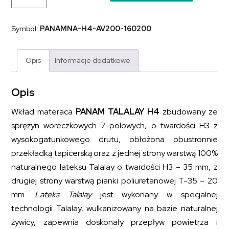
sprężynowy
z
dodatkiem
Symbol:
PANAMNA-H4-AV200-160200
naturalnego
lateksu
PANAM
TALALAY
Opis
Informacje dodatkowe
H4
160x200
Opis
Wkład materaca
PANAM TALALAY H4
zbudowany ze
sprężyn woreczkowych 7-polowych, o twardości H3 z
wysokogatunkowego drutu, obłożona obustronnie
przekładką tapicerską oraz z jednej strony warstwą 100%
naturalnego lateksu Talalay o twardości H3 – 35 mm, z
drugiej strony warstwą pianki poliuretanowej T-35 – 20
mm.
Lateks Talalay
jest wykonany w specjalnej
technologii Talalay, wulkanizowany na bazie naturalnej
żywicy, zapewnia doskonały przepływ powietrza i