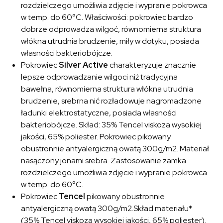
rozdzielczego umożliwia zdjęcie i wypranie pokrowca
w temp. do 60°C. Właściwości: pokrowiec bardzo
dobrze odprowadza wilgoć, równomierna struktura
włókna utrudnia brudzenie, miły w dotyku, posiada
własności bakteriobójcze.
Pokrowiec
Silver Active
charakteryzuje znacznie
lepsze odprowadzanie wilgoci niż tradycyjna
bawełna, równomierna struktura włókna utrudnia
brudzenie, srebrna nić rozładowuje nagromadzone
ładunki elektrostatyczne, posiada własności
bakteriobójcze. Skład: 35% Tencel viskoza wysokiej
jakości, 65% poliester. Pokrowiec pikowany
obustronnie antyalergiczną owatą 300g/m2. Materiał
nasączony jonami srebra. Zastosowanie zamka
rozdzielczego umożliwia zdjęcie i wypranie pokrowca
w temp. do 60°C.
Pokrowiec
Tencel
pikowany obustronnie
antyalergiczną owatą 300g/m2.Skład materiału*
(35% Tencel viskoza wysokiej jakości, 65% poliester).