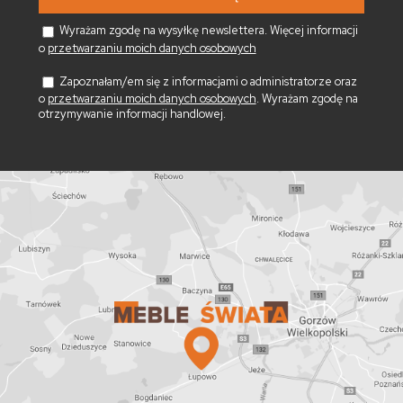
Wyrażam zgodę na wysyłkę newslettera. Więcej informacji
o
przetwarzaniu moich danych osobowych
Zapoznałam/em się z informacjami o administratorze oraz
o
przetwarzaniu moich danych osobowych
. Wyrażam zgodę na
otrzymywanie informacji handlowej.