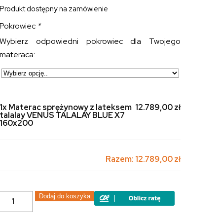
Produkt dostępny na zamówienie
Pokrowiec
*
Wybierz odpowiedni pokrowiec dla Twojego
materaca:
1x Materac sprężynowy z lateksem
12.789,00 zł
talalay VENUS TALALAY BLUE X7
160x200
Razem:
12.789,00 zł
ilość
Dodaj do koszyka
Materac
sprężynowy
z