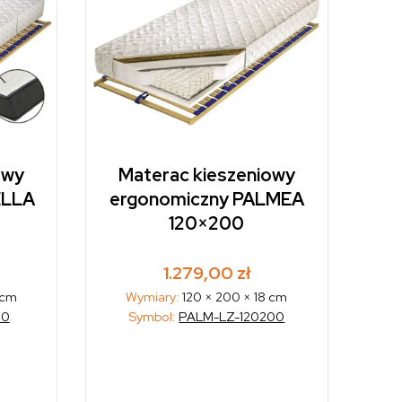
owy
Materac kieszeniowy
ELLA
ergonomiczny PALMEA
120×200
1.279,00
zł
 cm
Wymiary:
120 × 200 × 18 cm
00
Symbol:
PALM-LZ-120200