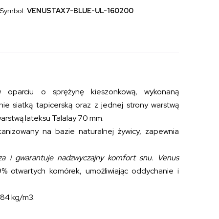
lateksem
Symbol:
VENUSTAX7-BLUE-UL-160200
talalay
VENUS
TALALAY
BLUE
X7
160x200
oparciu o sprężynę kieszonkową, wykonaną
 siatką tapicerską oraz z jednej strony warstwą
warstwą lateksu Talalay 70 mm.
kanizowany na bazie naturalnej żywicy, zapewnia
a i gwarantuje nadzwyczajny komfort snu.
Venus
9% otwartych komórek, umożliwiając oddychanie i
 84 kg/m3.