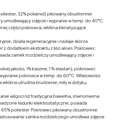
poliester, 32% poliamid) pikowany obustronnie
 umożliwiający zdjęcie i wypranie w temp. do 40°C.
rnej części pokrowca, włókna klimatyzujące
ryjnie, działa regeneracyjnie i nadaje skórze
 z dodatkiem ekstraktu z liści aloes. Pokrowiec
ada zamek rozdzielczy umożliwiający zdjęcie i
kiej jakości, 1% kaszmir, 1 % elastan), pokrowiec
 wypranie pokrowca w temp. do 60°C. Właściwości:
włókna utrudnia brudzenie, miły w dotyku,
nie wilgoci niż tradycyjna bawełna, równomierna
omadzone ładunki elektrostatyczne, posiada
i, 65% poliester. Pokrowiec pikowany obustronnie
astosowanie zamka rozdzielczego umożliwia zdjęcie