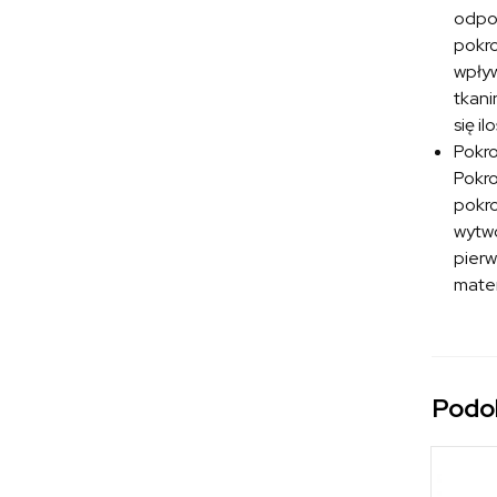
odpoc
pokro
wpływ
tkani
się i
Pokr
Pokro
pokro
wytwo
pierw
mater
Podo