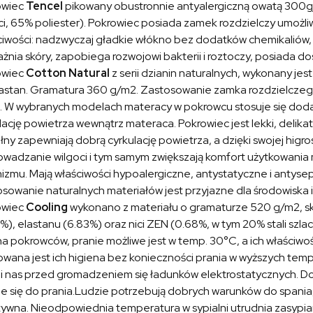
owiec
Tencel
pikowany obustronnie antyalergiczną owatą 300g/
ci, 65% poliester). Pokrowiec posiada zamek rozdzielczy umożliw
iwości: nadzwyczaj gładkie włókno bez dodatków chemikaliów, 
żnia skóry, zapobiega rozwojowi bakterii i roztoczy, posiada do
owiec
Cotton Natural
z serii dzianin naturalnych, wykonany jes
lastan. Gramatura 360 g/m2. Zastosowanie zamka rozdzielczego
 W wybranych modelach materacy w pokrowcu stosuje się dodat
lację powietrza wewnątrz materaca. Pokrowiec jest lekki, delika
ny zapewniają dobrą cyrkulację powietrza, a dzięki swojej higros
wadzanie wilgoci i tym samym zwiększają komfort użytkowania 
izmu. Mają właściwości hypoalergiczne, antystatyczne i antyse
sowanie naturalnych materiałów jest przyjazne dla środowiska
owiec
Cooling
wykonano z materiału o gramaturze 520 g/m2, skł
%), elastanu (6.83%) oraz nici ZEN (0.68%, w tym 20% stali szla
a pokrowców, pranie możliwe jest w temp. 30°C, a ich właściwośc
wana jest ich higiena bez konieczności prania w wyższych temp
i nas przed gromadzeniem się ładunków elektrostatycznych. Doln
e się do prania.Ludzie potrzebują dobrych warunków do spania, a
ywna. Nieodpowiednia temperatura w sypialni utrudnia zasypian