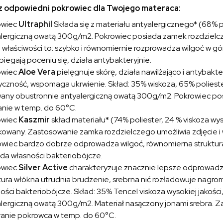
 odpowiedni pokrowiec dla Twojego materaca:
owiec
Ultraphil
Składa się z materiału antyalergicznego* (68% 
lergiczną owatą 300g/m2. Pokrowiec posiada zamek rozdzielczy
właściwości to: szybko i równomiernie rozprowadza wilgoć w gó
iegają poceniu się, działa antybakteryjnie.
owiec
Aloe Vera
pielęgnuje skórę, działa nawilżająco i antybakte
yczność, wspomaga ukrwienie. Skład: 35% wiskoza, 65% poliester
any obustronnie antyalergiczną owatą 300g/m2. Pokrowiec posi
nie w temp. do 60°C.
owiec
Kaszmir
skład materiału* (74% poliester, 24 % viskoza wyso
kowany. Zastosowanie zamka rozdzielczego umożliwia zdjęcie i
wiec bardzo dobrze odprowadza wilgoć, równomierna struktura 
da własności bakteriobójcze.
owiec
Silver Active
charakteryzuje znacznie lepsze odprowadza
tura włókna utrudnia brudzenie, srebrna nić rozładowuje nagr
ości bakteriobójcze. Skład: 35% Tencel viskoza wysokiej jakośc
lergiczną owatą 300g/m2. Materiał nasączony jonami srebra. Z
ranie pokrowca w temp. do 60°C.