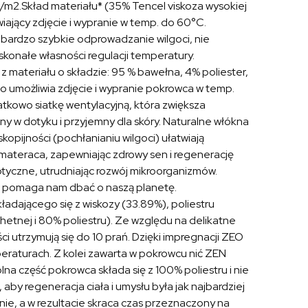
m2.Skład materiału* (35% Tencel viskoza wysokiej
iający zdjęcie i wypranie w temp. do 60°C.
bardzo szybkie odprowadzanie wilgoci, nie
skonałe własności regulacji temperatury.
t z materiału o składzie: 95 % bawełna, 4% poliester,
 umożliwia zdjęcie i wypranie pokrowca w temp.
kowo siatkę wentylacyjną, która zwiększa
tny w dotyku i przyjemny dla skóry. Naturalne włókna
kopijności (pochłanianiu wilgoci) ułatwiają
materaca, zapewniając zdrowy sen i regenerację
ptyczne, utrudniając rozwój mikroorganizmów.
 i pomaga nam dbać o naszą planetę.
adającego się z wiskozy (33.89%), poliestru
chetnej i 80% poliestru). Ze względu na delikatne
i utrzymują się do 10 prań. Dzięki impregnacji ZEO
eraturach. Z kolei zawarta w pokrowcu nić ZEN
a część pokrowca składa się z 100% poliestru i nie
by regeneracja ciała i umysłu była jak najbardziej
ie, a w rezultacie skraca czas przeznaczony na