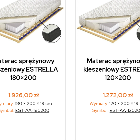
terac sprężynowy
Materac sprężyn
szeniowy ESTRELLA
kieszeniowy ESTR
180×200
120×200
1.926,00
zł
1.272,00
zł
ymiary:
180 × 200 × 19 cm
Wymiary:
120 × 200 × 19
Symbol:
EST-AA-180200
Symbol:
EST-AA-1202