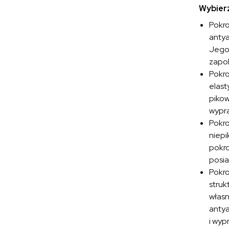
Wybierz
Pokr
antya
Jego 
zapob
Pokr
elast
pikow
wypra
Pokr
niepi
pokro
posia
Pokr
struk
własn
antya
i wyp