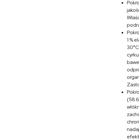
Pokr
jakoś
Właśc
podra
Pokr
1 % e
30°C.
cyrku
baweł
odpro
organ
Zasto
Pokr
(58.6
włókn
zacho
chron
nadaj
efekt