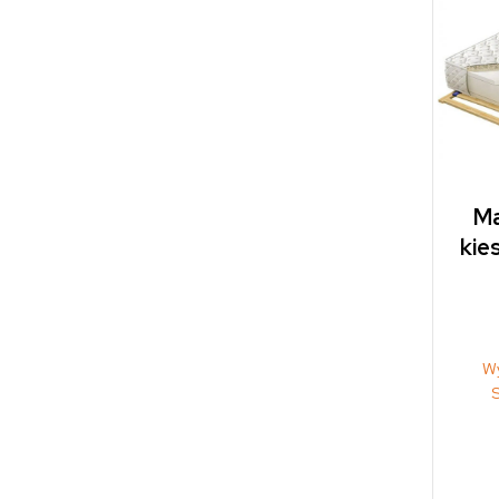
Ma
kie
W