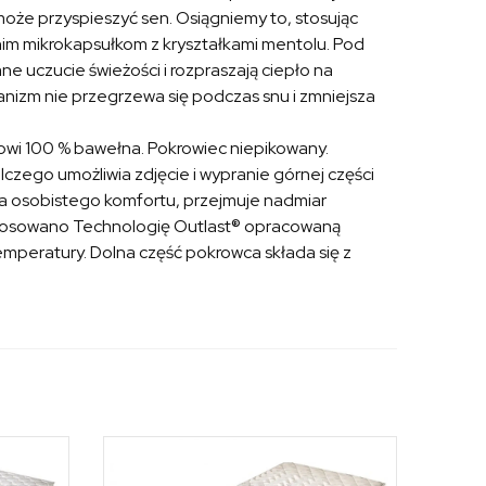
że przyspieszyć sen. Osiągniemy to, stosując
nim mikrokapsułkom z kryształkami mentolu. Pod
e uczucie świeżości i rozpraszają ciepło na
ganizm nie przegrzewa się podczas snu i zmniejsza
owi 100 % bawełna. Pokrowiec niepikowany.
czego umożliwia zdjęcie i wypranie górnej części
ia osobistego komfortu, przejmuje nadmiar
stosowano Technologię Outlast® opracowaną
mperatury. Dolna część pokrowca składa się z