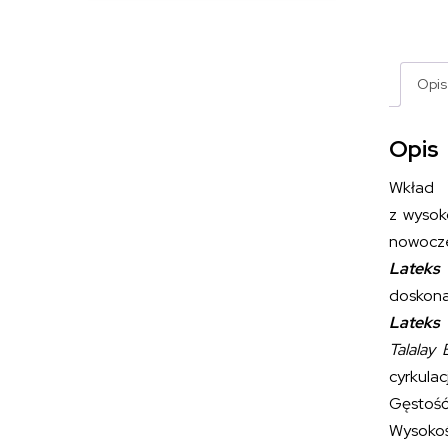
Opis
Opis
Wkład 
z wysok
nowoczes
Lateks 
doskona
Lateks 
Talalay
cyrkulac
Gęstość 
Wysokoś