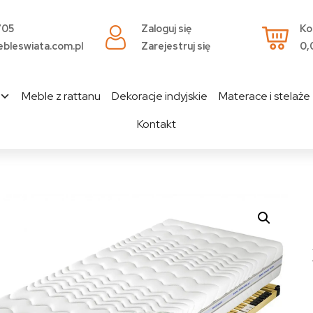
705
Zaloguj się
Ko
bleswiata.com.pl
Zarejestruj się
0,
Meble z rattanu
Dekoracje indyjskie
Materace i stelaże
Kontakt