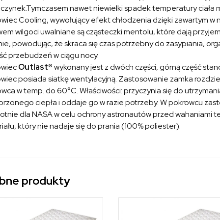
zynek.Tymczasem nawet niewielki spadek temperatury ciała mo
wiec Cooling, wywołujący efekt chłodzenia dzięki zawartym w 
em wilgoci uwalniane są cząsteczki mentolu, które dają przyjemn
nie, powodując, że skraca się czas potrzebny do zasypiania, or
lość przebudzeń w ciągu nocy.
owiec
Outlast®
wykonany jest z dwóch części, górną część stan
wiec posiada siatkę wentylacyjną. Zastosowanie zamka rozdziel
wca w temp. do 60°C. Właściwości: przyczynia się do utrzyman
rzonego ciepła i oddaje go w razie potrzeby. W pokrowcu za
otnie dla NASA w celu ochrony astronautów przed wahaniami te
iału, który nie nadaje się do prania (100% poliester).
bne produkty