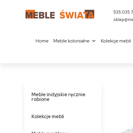
535 035 
sklep@me
Home
Meble kolonialne
Kolekcje mebli
Meble indyjskie ręcznie
robione
Kolekcje mebli