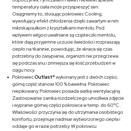
temperatury ciała może przyspieszyć sen.
Osiągniemy to, stosując pokrowiec Cooling,
wywołujący efekt chłodzenia dzięki zawartym w nim
mikrokapsułkom z kryształkami mentolu. Pod
wpływem wilgoci uwalniane są cząsteczki mentolu,
które dają przyjemne uczucie świeżości i rozpraszają
ciepło na tkaninie, powodując, że skraca się czas
potrzebny do zasypiania, organizm nie przegrzewa
się podczas snu i zmniejsza się ilość przebudzeń w
ciągu nocy.
Pokrowiec
Outlast®
wykonany jest z dwóch części,
górną część stanowi 100 % bawełna. Pokrowiec
niepikowany. Pokrowiec posiada siatkę wentylacyjną.
Zastosowanie zamka rozdzielczego umożliwia zdjęcie
i wypranie górnej części pokrowca w temp. do 60°C.
Właściwości: przyczynia się do utrzymania osobistego
komfortu, przejmuje nadmiar wytworzonego ciepła i
oddaje go w razie potrzeby. W pokrowcu