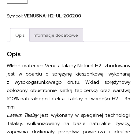
sprężynowy
z
naturalnym
Symbol:
VENUSNA-H2-UL-200200
lateksem
VENUS
TALALAY
NATURAL
Opis
Informacje dodatkowe
H2
200x200
Opis
Wkład materaca Venus Talalay Natural H2 zbudowany
jest w oparciu o sprężynę kieszonkową, wykonaną
z wysokogatunkowego drutu. Wkład sprężynowy
obłożony obustronnie siatką tapicerską oraz warstwą
100% naturalnego lateksu Talalay o twardości H2 – 35
mm.
Lateks Talalay
jest wykonany w specjalnej technologii
Talalay, wulkanizowany na bazie naturalnej żywicy,
zapewnia doskonały przepływ powietrza i idealne