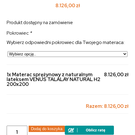
8.126,00
zł
Produkt dostępny na zamówienie
Pokrowiec
*
Wybierz odpowiedni pokrowiec dla Twojego materaca:
1x Materac sprężynowy z naturalnym
8.126,00 zł
lateksem VENUS TALALAY NATURAL H2
200x200
Razem:
8.126,00 zł
ilość
Dodaj do koszyka
Materac