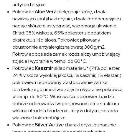
antybakteryjnie.
Pokrowiec
Aloe Vera
pielęgnuje skórę, działa
nawilżająco i antybakteryjnie, działa regeneracyjnie i
nadaje skórze elastyczność, wspomaga ukrwienie.
Skład: 35% wiskoza, 65% poliester z dodatkiem
ekstraktu z liści aloes. Pokrowiec pikowany
obustronnie antyalergiczną owatą 300g/m2.
Pokrowiec posiada zamek rozdzielczy umożliwiający
zdjęcie i wypranie w temp. do 60°C.
Pokrowiec
Kaszmir
skład materiału* (74% poliester,
24 % viskoza wysokiej jakości, 1% kaszmir, 1 % elastan),
pokrowiec niepikowany. Zastosowanie zamka
rozdzielczego umożliwia zdjęcie i wypranie pokrowca
w temp. do 60°C. Właściwości: pokrowiec bardzo
dobrze odprowadza wilgoć, równomierna struktura
włókna utrudnia brudzenie, miły w dotyku, posiada
własności bakteriobójcze.
Pokrowiec
Silver Active
charakteryzuje znacznie
lepsze odprowadzanie wilgoci niż tradycyjna