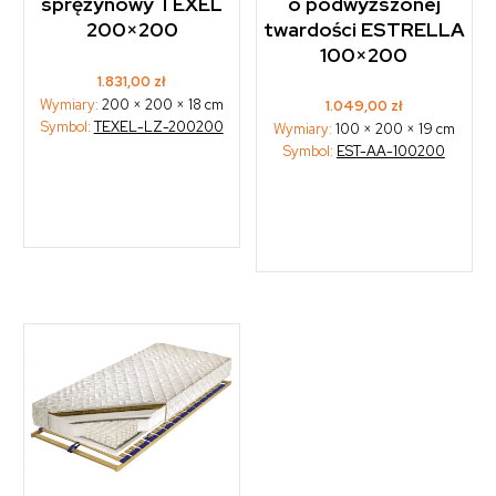
sprężynowy TEXEL
o podwyższonej
200×200
twardości ESTRELLA
100×200
1.831,00
zł
Wymiary:
200 × 200 × 18 cm
1.049,00
zł
Symbol:
TEXEL-LZ-200200
Wymiary:
100 × 200 × 19 cm
Symbol:
EST-AA-100200