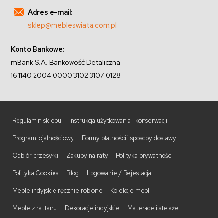
Adres e-mail:
sklep@mebleswiata.com.pl
Konto Bankowe:
mBank S.A. Bankowość Detaliczna
16 1140 2004 0000 3102 3107 0128
Regulamin sklepu
Instrukcja użytkowania i konserwacji
Program lojalnościowy
Formy płatności i sposoby dostawy
Odbiór przesyłki
Zakupy na raty
Polityka prywatności
Polityka Cookies
Blog
Logowanie / Rejestacja
Meble indyjskie ręcznie robione
Kolekcje mebli
Meble z rattanu
Dekoracje indyjskie
Materace i stelaże