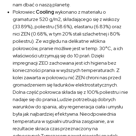
nam dbać o naszą planetę.
Pokrowiec
Cooling
wykonano z materiału o
gramaturze 520 g/m2, składającego się z wiskozy
(33.89%), poliestru (58.6%), elastanu (6.83%) oraz
nici ZEN (0.68%, w tym 20% stali szlachetnej i 80%
poliestru). Ze względu na delikatne włókna
pokrowców, pranie możliwe jest w temp. 30°C, a ich
właściwości utrzymują się do 10 prań. Dzięki
impregnacji ZEO zachowana jest ich higiena bez
konieczności prania w wyższych temperaturach. Z
kolei zawarta w pokrowcu nić ZEN chroni nas przed
gromadzeniem się ładunków elektrostatycznych.
Dolna część pokrowca składa się z 100% poliestru i nie
nadaje się do prania.Ludzie potrzebują dobrych
warunków do spania, aby regeneracja ciała i umysłu
była jak najbardziej efektywna. Nieodpowiednia
temperatura w sypialni utrudnia zasypianie, a w
rezultacie skraca czas przeznaczony na
odpoczynek.Tymczasem nawet niewielki spadek