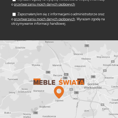
o
przetwarzaniu moich danych osobowych
Zapoznałam/em się z informacjami o administratorze oraz
o
przetwarzaniu moich danych osobowych
. Wyrażam zgodę na
otrzymywanie informacji handlowej.