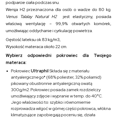
podparcie ciała podczas snu.
Wersja H2 przeznaczona dla osób o wadze do 80 kg.
Venus Talalay Natural H2
jest elastyczny, posiada
właściwą wentylację – 99,9% otwartych komórek,
umożliwiając oddychanie i cyrkulację powietrza.
Gęstość lateksu ok 83 kg/m
3
,
Wysokość materaca około 22 cm.
Wybierz odpowiedni pokrowiec dla Twojego
materaca:
Pokrowiec
Ultraphil
Składa się z materiału
antyalergicznego* (68% poliester, 32% poliamid)
pikowany obustronnie antyalergiczną owatą
300g/m2. Pokrowiec posiada zamek rozdzielczy
umożliwiający zdjęcie i wypranie w temp. do 40°C.
Jego właściwości to: szybko i równomiernie
rozprowadza wilgoć w górnej części pokrowca, włókna
klimatyzujące zapobiegają poceniu się, działa