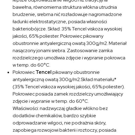
bawełna, równomierna struktura włókna utrudnia
brudzenie, srebrna nić rozładowuje nagromadzone
ładunki elektrostatyczne, posiada własności
bakteriobójcze. Skład: 35% Tencel viskoza wysokiej
jakości, 65% poliester. Pokrowiec pikowany
obustronnie antyalergiczną owatą 300g/m2. Materiał
nasączony jonami srebra. Zastosowanie zamka
rozdzielczego umożliwia zdjęcie i wypranie pokrowca
w temp. do 60°C.
Pokrowiec
Tencel
pikowany obustronnie
antyalergiczną owatą 300g/m2.Skład materiału*
(35% Tencel viskoza wysokiej jakości, 65% poliester).
Pokrowiec posiada zamek rozdzielczy umożliwiający
zdjęcie i wypranie w temp. do 60°C.
Właściwości: nadzwyczaj gładkie włókno bez
dodatków chemikaliów, bardzo szybkie
odprowadzanie wilgoci, nie podrażnia skóry,
zapobiega rozwojowi bakterii i roztoczy, posiada