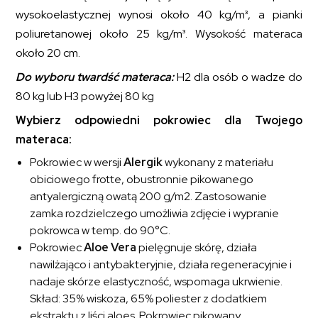
wysokoelastycznej wynosi około 40 kg/m³, a pianki
poliuretanowej około 25 kg/m³. Wysokość materaca
około 20 cm.
Do wyboru twardść materaca:
H2 dla osób o wadze do
80 kg lub H3 powyżej 80 kg
Wybierz odpowiedni pokrowiec dla Twojego
materaca:
Pokrowiec w wersji
Alergik
wykonany z materiału
obiciowego frotte, obustronnie pikowanego
antyalergiczną owatą 200 g/m2. Zastosowanie
zamka rozdzielczego umożliwia zdjęcie i wypranie
pokrowca w temp. do 90°C.
Pokrowiec
Aloe Vera
pielęgnuje skórę, działa
nawilżająco i antybakteryjnie, działa regeneracyjnie i
nadaje skórze elastyczność, wspomaga ukrwienie.
Skład: 35% wiskoza, 65% poliester z dodatkiem
ekstraktu z liści aloes. Pokrowiec pikowany