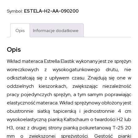
z
pianką
Symbol:
ESTELA-H2-AA-090200
Kaltschaum
ESTRELLA
ELASTIK
90x200
Opis
Informacje dodatkowe
Opis
Wkład materaca Estrella Elastik wykonany jest ze sprężyn
woreczkowych z wysokogatunkowego drutu, nie
odkształcają się z upływem czasu. Znajdują się one w
oddzielnych kieszonkach, zwiększając niezależność
pracy pojedynczych sprężyn, a tym samym poprawiając
elastyczność materaca. Wkład sprężynowy obłożony jest
obustronnie siatką tapicerską i jednostronnie 4 cm
wysokoelastyczną pianką Kaltschaum o twardości H2 lub
H3, oraz z drugiej strony pianką poliuretanową T-25 20
mm o zwiększonej sprężystości. Gęstość pianki