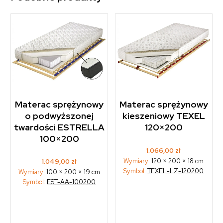
Materac sprężynowy
Materac sprężynowy
o podwyższonej
kieszeniowy TEXEL
twardości ESTRELLA
120×200
100×200
1.066,00
zł
Wymiary:
120 × 200 × 18 cm
1.049,00
zł
Symbol:
TEXEL-LZ-120200
Wymiary:
100 × 200 × 19 cm
Symbol:
EST-AA-100200