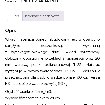
Symbol:
SONET-H2-AA-140200
poliuretanową
SONET
140x200
Opis
Informacje dodatkowe
Opis
Wkład materaca Sonet zbudowany jest w oparciu o
sprężynę kieszonkową, wykonaną
z wysokogatunkowego drutu. Wkład sprężynowy
obłożony obustronnie przekładką tapicerską oraz 20
mm warstwą pianki poliuretanowej T-25. Materac
występuje w dwóch twardościach H2 lub H3. Wersja H2
przeznaczona dla osób o wadze poniżej 80 kg, wersja
H3 – dla osób o wadze powyżej 80 kg.
Gęstość pianki ok 25 kg/m
3
,
Wysokość materaca około 24 cm.