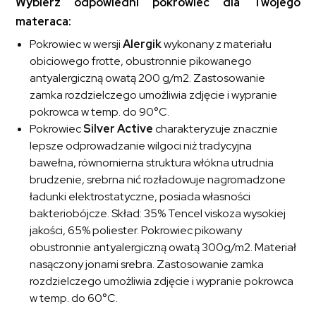
Wybierz odpowiedni pokrowiec dla Twojego
materaca:
Pokrowiec w wersji
Alergik
wykonany z materiału
obiciowego frotte, obustronnie pikowanego
antyalergiczną owatą 200 g/m2. Zastosowanie
zamka rozdzielczego umożliwia zdjęcie i wypranie
pokrowca w temp. do 90°C.
Pokrowiec
Silver Active
charakteryzuje znacznie
lepsze odprowadzanie wilgoci niż tradycyjna
bawełna, równomierna struktura włókna utrudnia
brudzenie, srebrna nić rozładowuje nagromadzone
ładunki elektrostatyczne, posiada własności
bakteriobójcze. Skład: 35% Tencel viskoza wysokiej
jakości, 65% poliester. Pokrowiec pikowany
obustronnie antyalergiczną owatą 300g/m2. Materiał
nasączony jonami srebra. Zastosowanie zamka
rozdzielczego umożliwia zdjęcie i wypranie pokrowca
w temp. do 60°C.