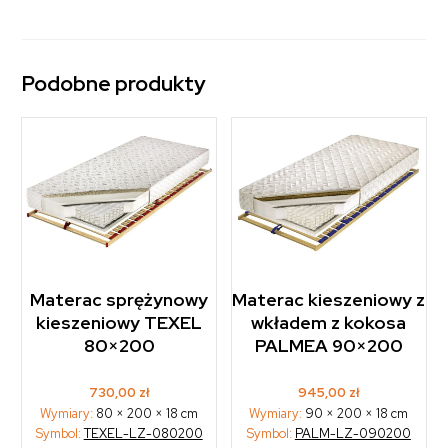
Podobne produkty
Materac sprężynowy
Materac kieszeniowy z
kieszeniowy TEXEL
wkładem z kokosa
80×200
PALMEA 90×200
730,00
zł
945,00
zł
Wymiary:
80 × 200 × 18 cm
Wymiary:
90 × 200 × 18 cm
Symbol:
TEXEL-LZ-080200
Symbol:
PALM-LZ-090200