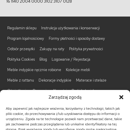
16 1140 2004 0000 3102 3107 0128
Regulamin sklepu
Instrukcja użytkowania i konserwacji
Program lojalnościowy
Formy płatności i sposoby dostawy
Odbiór przesyłki
Zakupy na raty
Polityka prywatności
Polityka Cookies
Blog
Logowanie / Rejestacja
Meble indyjskie ręcznie robione
Kolekcje mebli
Meble z rattanu
Dekoracje indyjskie
Materace i stelaże
Oświetlenie
Promocje
Nowości
Barki kolonialne
Zarządzaj zgodą
Biurka kolonialne
Komody kolonialne
Krzesła kolonialne
Aby zapewnić jak najlepsze wrażenia, korzystamy z technologii, takich jak
Kufry indyjskie
Ławki kolonialne
Łóżka kolonialne
pliki cookie, do przechowywania i/lub uzyskiwania dostępu do informacji o
urządzeniu. Zgoda na te technologie pozwoli nam przetwarzać dane, takie
Parawany kolonialne
Półki kolonialne
Regały kolonialne
jak zachowanie podczas przeglądania lub unikalne identyfikatory na tej
stronie. Brak wyrażenia zgody lub wycofanie zgody może niekorzystnie