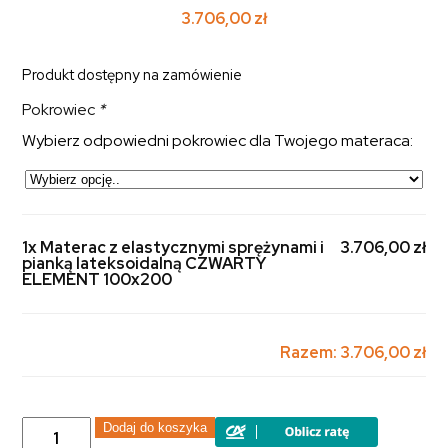
3.706,00
zł
Produkt dostępny na zamówienie
Pokrowiec
*
Wybierz odpowiedni pokrowiec dla Twojego materaca:
1x Materac z elastycznymi sprężynami i
3.706,00 zł
pianką lateksoidalną CZWARTY
ELEMENT 100x200
Razem:
3.706,00 zł
ilość
Dodaj do koszyka
Materac