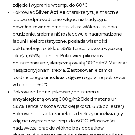
zdjęcie i wypranie w temp. do 60°C
Pokrowiec
Silver Active
charakteryzuje znacznie
lepsze odprowadzanie wilgoci niż tradycyjna
bawełna, równomierna struktura włókna utrudnia
brudzenie, srebrna nić rozładowuje nagromadzone
ładunki elektrostatyczne, posiada własności
bakteriobójcze. Skład: 35% Tencel viskoza wysokiej
jakości, 65% poliester. Pokrowiec pikowany
obustronnie antyalergiczną owatą 300g/m2. Materiał
nasączony jonami srebra. Zastosowanie zamka
rozdzielczego umożliwia zdjęcie i wypranie pokrowca
w temp. do 60°C.
Pokrowiec
Tencel
pikowany obustronnie
antyalergiczną owatą 300g/m2.Skład materiału*
(35% Tencel viskoza wysokiej jakości, 65% poliester).
Pokrowiec posiada zamek rozdzielczy umożliwiający
zdjęcie i wypranie w temp. do 60°C. Właściwości:
nadzwyczaj gładkie włókno bez dodatków