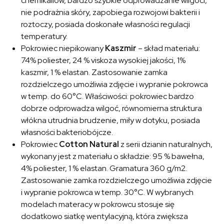
chemikaliów, bardzo szybkie odprowadzanie wilgoci,
nie podrażnia skóry, zapobiega rozwojowi bakterii i
roztoczy, posiada doskonałe własności regulacji
temperatury.
Pokrowiec niepikowany
Kaszmir
– skład materiału:
74% poliester, 24 % viskoza wysokiej jakości, 1%
kaszmir, 1 % elastan. Zastosowanie zamka
rozdzielczego umożliwia zdjęcie i wypranie pokrowca
w temp. do 60°C. Właściwości: pokrowiec bardzo
dobrze odprowadza wilgoć, równomierna struktura
włókna utrudnia brudzenie, miły w dotyku, posiada
własności bakteriobójcze.
Pokrowiec
Cotton Natural
z serii dzianin naturalnych,
wykonany jest z materiału o składzie: 95 % bawełna,
4% poliester, 1 % elastan. Gramatura 360 g/m2.
Zastosowanie zamka rozdzielczego umożliwia zdjęcie
i wypranie pokrowca w temp. 30°C. W wybranych
modelach materacy w pokrowcu stosuje się
dodatkowo siatkę wentylacyjną, która zwiększa