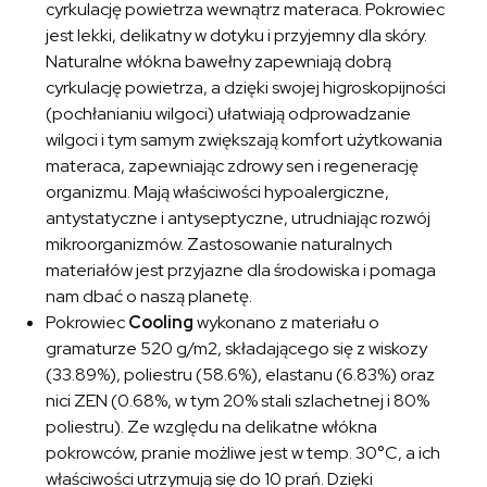
cyrkulację powietrza wewnątrz materaca. Pokrowiec
jest lekki, delikatny w dotyku i przyjemny dla skóry.
Naturalne włókna bawełny zapewniają dobrą
cyrkulację powietrza, a dzięki swojej higroskopijności
(pochłanianiu wilgoci) ułatwiają odprowadzanie
wilgoci i tym samym zwiększają komfort użytkowania
materaca, zapewniając zdrowy sen i regenerację
organizmu. Mają właściwości hypoalergiczne,
antystatyczne i antyseptyczne, utrudniając rozwój
mikroorganizmów. Zastosowanie naturalnych
materiałów jest przyjazne dla środowiska i pomaga
nam dbać o naszą planetę.
Pokrowiec
Cooling
wykonano z materiału o
gramaturze 520 g/m2, składającego się z wiskozy
(33.89%), poliestru (58.6%), elastanu (6.83%) oraz
nici ZEN (0.68%, w tym 20% stali szlachetnej i 80%
poliestru). Ze względu na delikatne włókna
pokrowców, pranie możliwe jest w temp. 30°C, a ich
właściwości utrzymują się do 10 prań. Dzięki