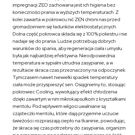
impregnacji ZEO zachowana jest ich higiena bez
konieczności prania w wyższych temperaturach. Z
kolei zawarta w pokrowcu nić ZEN chroni nas przed
gromadzeniem się ładunków elektrostatycznych.
Dolna część pokrowca składa się z 100% poliestru i nie
nadaje się do prania. Ludzie potrzebują dobrych
warunków do spania, aby regeneracja ciała i umysłu
była jak najbardziej efektywna. Nieodpowiednia
temperatura w sypialni utrudnia zasypianie, a w
rezultacie skraca czas przeznaczony na odpoczynek.
Tymczasem nawet niewielki spadek temperatury
ciała może przyspieszyć sen. Osiągniemy to, stosując
pokrowiec Cooling, wywołujący efekt chłodzenia
dzięki zawartym w nim mikrokapsułkom z kryształkami
mentolu. Pod wpływem wilgoci uwalniane są
cząsteczki mentolu, które dają przyjemne uczucie
świeżości i rozpraszają ciepło na tkaninie, powodując,
że skraca się czas potrzebny do zasypiania, organizm