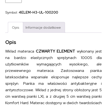
z
elastycznymi
sprężynami
Symbol:
4ELEM-H3-UL-100200
i
pianką
lateksoidalną
CZWARTY
Opis
Informacje dodatkowe
ELEMENT
100x200
Opis
Wkład materaca
CZWARTY ELEMENT
wykonany jest
na bardzo elastycznych sprężynach 1000S dla
użytkowników wymagających wysokiego, ale
przewiewnego materaca. Zastosowana pianka
lateksoidalna wspaniale eksponuje najlepsze cechy
sprężyn. Pianka ma właściwości antybakteryjne i
antyroztoczowe. Wkład z jednej strony obłożony jest 5
cm warstwą pianki LXI, a z drugiej 5 cm warstwą pianki
Komfort Hard. Materac dostępny w dwóch twardościach