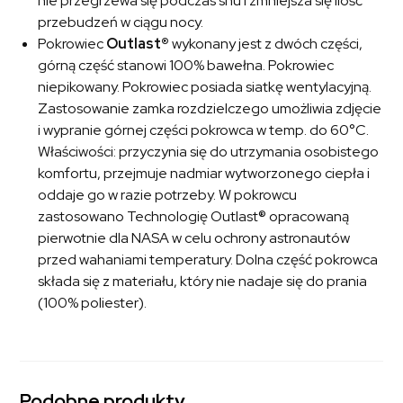
nie przegrzewa się podczas snu i zmniejsza się ilość
przebudzeń w ciągu nocy.
Pokrowiec
Outlast®
wykonany jest z dwóch części,
górną część stanowi 100% bawełna. Pokrowiec
niepikowany. Pokrowiec posiada siatkę wentylacyjną.
Zastosowanie zamka rozdzielczego umożliwia zdjęcie
i wypranie górnej części pokrowca w temp. do 60°C.
Właściwości: przyczynia się do utrzymania osobistego
komfortu, przejmuje nadmiar wytworzonego ciepła i
oddaje go w razie potrzeby. W pokrowcu
zastosowano Technologię Outlast® opracowaną
pierwotnie dla NASA w celu ochrony astronautów
przed wahaniami temperatury. Dolna część pokrowca
składa się z materiału, który nie nadaje się do prania
(100% poliester).
Podobne produkty