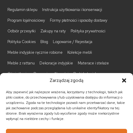
Regulamin sklepu
Instrukcja użytkowania i konserwacji
Program lojalnościowy
Formy płatności i sposoby dostawy
Odbiór przesyłki
Zakupy na raty
Polityka prywatności
Polityka Cookies
Blog
Logowanie / Rejestacja
Meble indyjskie ręcznie robione
Kolekcje mebli
Meble z rattanu
Dekoracje indyjskie
Materace i stelaże
Oświetlenie
Promocje
Nowości
Barki kolonialne
Zarządzaj zgodą
Biurka kolonialne
Komody kolonialne
Krzesła kolonialne
Aby zapewnić jak najlepsze wrażenia, korzystamy z technologii, takich jak
Kufry indyjskie
Ławki kolonialne
Łóżka kolonialne
pliki cookie, do przechowywania i/lub uzyskiwania dostępu do informacji o
urządzeniu. Zgoda na te technologie pozwoli nam przetwarzać dane, takie
Parawany kolonialne
Półki kolonialne
Regały kolonialne
jak zachowanie podczas przeglądania lub unikalne identyfikatory na tej
stronie. Brak wyrażenia zgody lub wycofanie zgody może niekorzystnie
Stojaki na CD
Stoliki kawowe
Stoliki nocne
wpłynąć na niektóre cechy i funkcje.
Taborety kolonialne
Witryny kolonialne