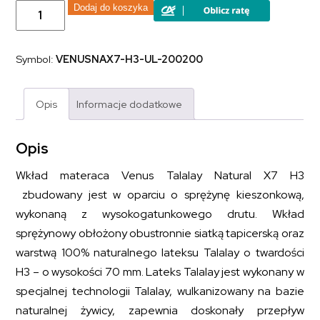
ilość
Dodaj do koszyka
Materac
ze
sprężyn
kieszeniowych
Symbol:
VENUSNAX7-H3-UL-200200
z
dodatkiem
naturalnego
lateksu
Opis
Informacje dodatkowe
VENUS
TALALAY
NATURAL
X7
Opis
H3
200x200
Wkład materaca Venus Talalay Natural X7 H3
zbudowany jest w oparciu o sprężynę kieszonkową,
wykonaną z wysokogatunkowego drutu. Wkład
sprężynowy obłożony obustronnie siatką tapicerską oraz
warstwą 100% naturalnego lateksu Talalay o twardości
H3 – o wysokości 70 mm. Lateks Talalay jest wykonany w
specjalnej technologii Talalay, wulkanizowany na bazie
naturalnej żywicy, zapewnia doskonały przepływ