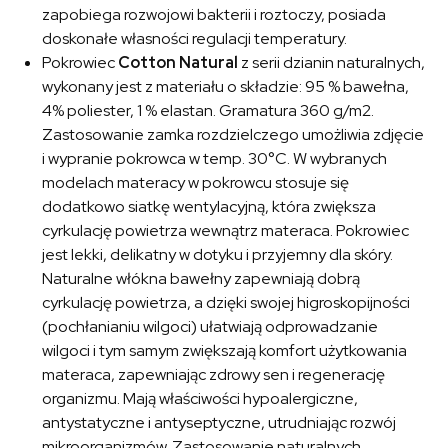
zapobiega rozwojowi bakterii i roztoczy, posiada
doskonałe własności regulacji temperatury.
Pokrowiec
Cotton Natural
z serii dzianin naturalnych,
wykonany jest z materiału o składzie: 95 % bawełna,
4% poliester, 1 % elastan. Gramatura 360 g/m2.
Zastosowanie zamka rozdzielczego umożliwia zdjęcie
i wypranie pokrowca w temp. 30°C. W wybranych
modelach materacy w pokrowcu stosuje się
dodatkowo siatkę wentylacyjną, która zwiększa
cyrkulację powietrza wewnątrz materaca. Pokrowiec
jest lekki, delikatny w dotyku i przyjemny dla skóry.
Naturalne włókna bawełny zapewniają dobrą
cyrkulację powietrza, a dzięki swojej higroskopijności
(pochłanianiu wilgoci) ułatwiają odprowadzanie
wilgoci i tym samym zwiększają komfort użytkowania
materaca, zapewniając zdrowy sen i regenerację
organizmu. Mają właściwości hypoalergiczne,
antystatyczne i antyseptyczne, utrudniając rozwój
mikroorganizmów. Zastosowanie naturalnych