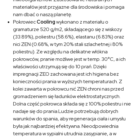
materiałów jest przyjazne dla środowiska i pomaga
nam dbać o naszą planetę.
Pokrowiec
Cooling
wykonano z materiału o
gramaturze 520 g/m2, składającego się z wiskozy
(33.89%), poliestru (58.6%), elastanu (6.83%) oraz
nici ZEN (0.68%, w tym 20% stali szlachetnej i 80%
poliestru). Ze względu na delikatne włókna
pokrowców, pranie możliwe jest w temp. 30°C, a ich
właściwości utrzymują się do 10 prań. Dzięki
impregnacji ZEO zachowana jest ich higiena bez
konieczności prania w wyższych temperaturach. Z
kolei zawarta w pokrowcu nić ZEN chroni nas przed
gromadzeniem się ładunków elektrostatycznych.
Dolna część pokrowca składa się z 100% poliestru i nie
nadaje się do prania.Ludzie potrzebują dobrych
warunków do spania, aby regeneracja ciała i umysłu
była jak najbardziej efektywna. Nieodpowiednia
temperatura w sypialni utrudnia zasypianie, a w