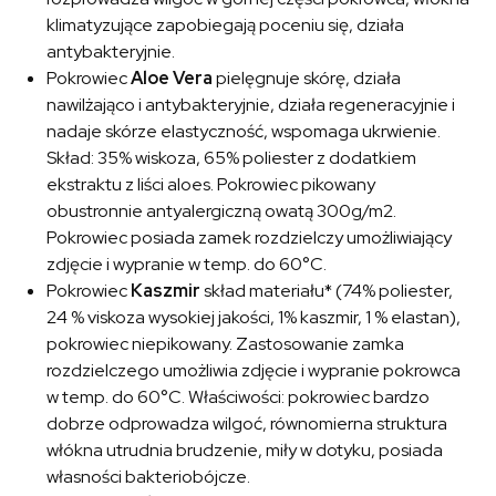
klimatyzujące zapobiegają poceniu się, działa
antybakteryjnie.
Pokrowiec
Aloe Vera
pielęgnuje skórę, działa
nawilżająco i antybakteryjnie, działa regeneracyjnie i
nadaje skórze elastyczność, wspomaga ukrwienie.
Skład: 35% wiskoza, 65% poliester z dodatkiem
ekstraktu z liści aloes. Pokrowiec pikowany
obustronnie antyalergiczną owatą 300g/m2.
Pokrowiec posiada zamek rozdzielczy umożliwiający
zdjęcie i wypranie w temp. do 60°C.
Pokrowiec
Kaszmir
skład materiału* (74% poliester,
24 % viskoza wysokiej jakości, 1% kaszmir, 1 % elastan),
pokrowiec niepikowany. Zastosowanie zamka
rozdzielczego umożliwia zdjęcie i wypranie pokrowca
w temp. do 60°C. Właściwości: pokrowiec bardzo
dobrze odprowadza wilgoć, równomierna struktura
włókna utrudnia brudzenie, miły w dotyku, posiada
własności bakteriobójcze.