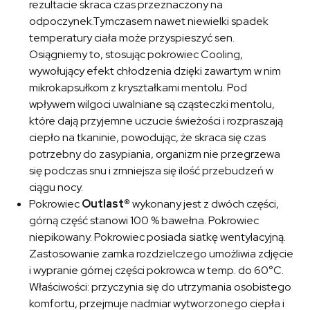
rezultacie skraca czas przeznaczony na
odpoczynek.Tymczasem nawet niewielki spadek
temperatury ciała może przyspieszyć sen.
Osiągniemy to, stosując pokrowiec Cooling,
wywołujący efekt chłodzenia dzięki zawartym w nim
mikrokapsułkom z kryształkami mentolu. Pod
wpływem wilgoci uwalniane są cząsteczki mentolu,
które dają przyjemne uczucie świeżości i rozpraszają
ciepło na tkaninie, powodując, że skraca się czas
potrzebny do zasypiania, organizm nie przegrzewa
się podczas snu i zmniejsza się ilość przebudzeń w
ciągu nocy.
Pokrowiec
Outlast®
wykonany jest z dwóch części,
górną część stanowi 100 % bawełna. Pokrowiec
niepikowany. Pokrowiec posiada siatkę wentylacyjną.
Zastosowanie zamka rozdzielczego umożliwia zdjęcie
i wypranie górnej części pokrowca w temp. do 60°C.
Właściwości: przyczynia się do utrzymania osobistego
komfortu, przejmuje nadmiar wytworzonego ciepła i