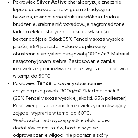
Pokrowiec
Silver Active
charakteryzuje znacznie
lepsze odprowadzanie wilgoci niż tradycyjna
bawełna, równomierna struktura włókna utrudnia
brudzenie, srebrna nić rozładowuje nagromadzone
ładunki elektrostatyczne, posiada własności
bakteriobójcze. Skład: 35% Tencel viskoza wysokiej
jakości, 65% poliester. Pokrowiec pikowany
obustronnie antyalergiczną owatą 300g/m2. Materiał
nasączony jonami srebra. Zastosowanie zamka
rozdzielczego umożliwia zdjęcie i wypranie pokrowca
w temp. do 60°C.
Pokrowiec
Tencel
pikowany obustronnie
antyalergiczną owatą 300g/m2.Skład materiału*
(35% Tencel viskoza wysokiej jakości, 65% poliester).
Pokrowiec posiada zamek rozdzielczy umożliwiający
zdjęcie i wypranie w temp. do 60°C.
Właściwości: nadzwyczaj gładkie włókno bez
dodatków chemikaliów, bardzo szybkie
odprowadzanie wilgoci, nie podrażnia skóry,