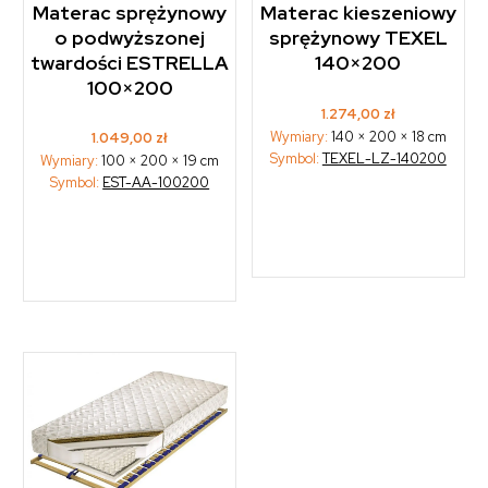
Materac sprężynowy
Materac kieszeniowy
o podwyższonej
sprężynowy TEXEL
twardości ESTRELLA
140×200
100×200
1.274,00
zł
Wymiary:
140 × 200 × 18 cm
1.049,00
zł
Symbol:
TEXEL-LZ-140200
Wymiary:
100 × 200 × 19 cm
Symbol:
EST-AA-100200