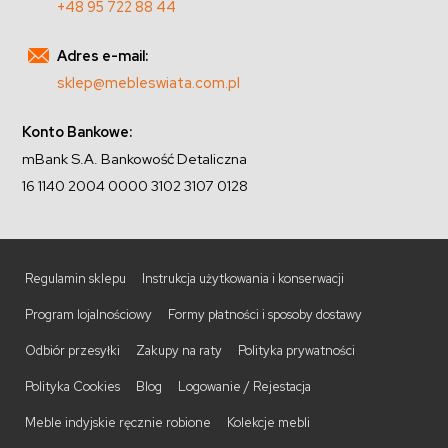
+48 95 722 88 44
Adres e-mail:
sklep@mebleswiata.com.pl
Konto Bankowe:
mBank S.A. Bankowość Detaliczna
16 1140 2004 0000 3102 3107 0128
Regulamin sklepu
Instrukcja użytkowania i konserwacji
Program lojalnościowy
Formy płatności i sposoby dostawy
Odbiór przesyłki
Zakupy na raty
Polityka prywatności
Polityka Cookies
Blog
Logowanie / Rejestacja
Meble indyjskie ręcznie robione
Kolekcje mebli