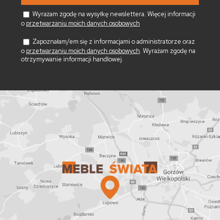
Wyrażam zgodę na wysyłkę newslettera. Więcej informacji
o
przetwarzaniu moich danych osobowych
Zapoznałam/em się z informacjami o administratorze oraz
o
przetwarzaniu moich danych osobowych
. Wyrażam zgodę na
otrzymywanie informacji handlowej.