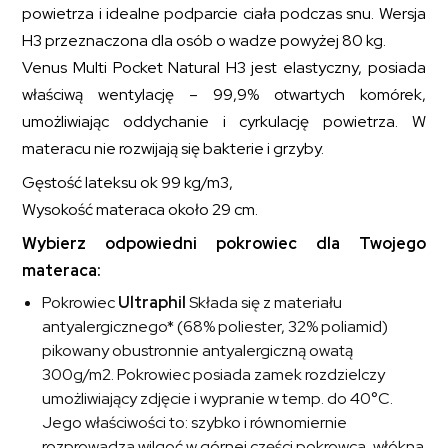
powietrza i idealne podparcie ciała podczas snu. Wersja
H3 przeznaczona dla osób o wadze powyżej 80 kg.
Venus Multi Pocket Natural H3 jest elastyczny, posiada
właściwą wentylację – 99,9% otwartych komórek,
umożliwiając oddychanie i cyrkulację powietrza. W
materacu nie rozwijają się bakterie i grzyby.
Gęstość lateksu ok 99 kg/m
3
,
Wysokość materaca około 29 cm.
Wybierz odpowiedni pokrowiec dla Twojego
materaca:
Pokrowiec
Ultraphil
Składa się z materiału
antyalergicznego* (68% poliester, 32% poliamid)
pikowany obustronnie antyalergiczną owatą
300g/m2. Pokrowiec posiada zamek rozdzielczy
umożliwiający zdjęcie i wypranie w temp. do 40°C.
Jego właściwości to: szybko i równomiernie
rozprowadza wilgoć w górnej części pokrowca, włókna