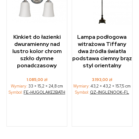
Kinkiet do łazienki
Lampa podłogowa
dwuramienny nad
witrażowa Tiffany
lustro kolor chrom
dwa źródła światła
szkło dymne
podstawa ciemny brąz
ponadczasowy
styl orientalny
1.085,00
zł
3.193,00
zł
Wymiary:
33 × 15,2 × 24,8 cm
Wymiary:
43,2 × 43,2 × 157,5 cm
Symbol:
FE-HUGOLAKE2BATH
Symbol:
QZ-INGLENOOK-FL