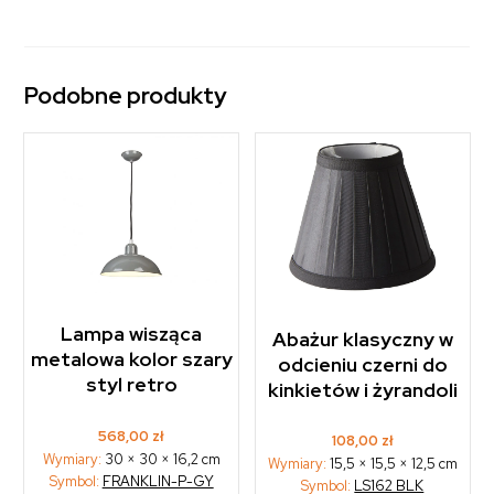
Podobne produkty
Lampa wisząca
Abażur klasyczny w
metalowa kolor szary
odcieniu czerni do
styl retro
kinkietów i żyrandoli
568,00
zł
108,00
zł
Wymiary:
30 × 30 × 16,2 cm
Wymiary:
15,5 × 15,5 × 12,5 cm
Symbol:
FRANKLIN-P-GY
Symbol:
LS162 BLK