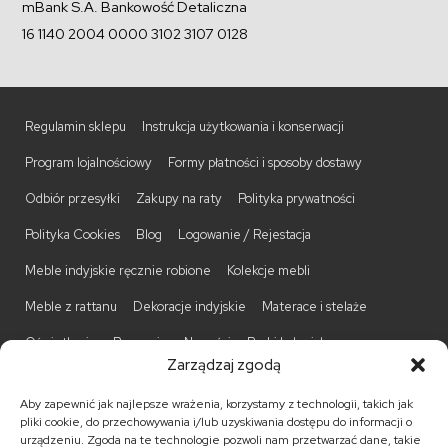
mBank S.A. Bankowość Detaliczna
16 1140 2004 0000 3102 3107 0128
Regulamin sklepu
Instrukcja użytkowania i konserwacji
Program lojalnościowy
Formy płatności i sposoby dostawy
Odbiór przesyłki
Zakupy na raty
Polityka prywatności
Polityka Cookies
Blog
Logowanie / Rejestacja
Meble indyjskie ręcznie robione
Kolekcje mebli
Meble z rattanu
Dekoracje indyjskie
Materace i stelaże
Oświetlenie
Promocje
Nowości
Barki kolonialne
Zarządzaj zgodą
Biurka kolonialne
Komody kolonialne
Krzesła kolonialne
Aby zapewnić jak najlepsze wrażenia, korzystamy z technologii, takich jak
Kufry indyjskie
Ławki kolonialne
Łóżka kolonialne
pliki cookie, do przechowywania i/lub uzyskiwania dostępu do informacji o
urządzeniu. Zgoda na te technologie pozwoli nam przetwarzać dane, takie