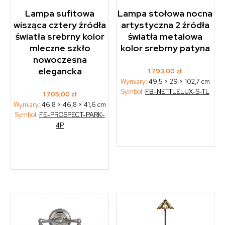
Lampa sufitowa
Lampa stołowa nocna
wisząca cztery źródła
artystyczna 2 źródła
światła srebrny kolor
światła metalowa
mleczne szkło
kolor srebrny patyna
nowoczesna
elegancka
1.793,00
zł
Wymiary:
49,5 × 29 × 102,7 cm
Symbol:
FB-NETTLELUX-S-TL
1.705,00
zł
Wymiary:
46,8 × 46,8 × 41,6 cm
Symbol:
FE-PROSPECT-PARK-
4P