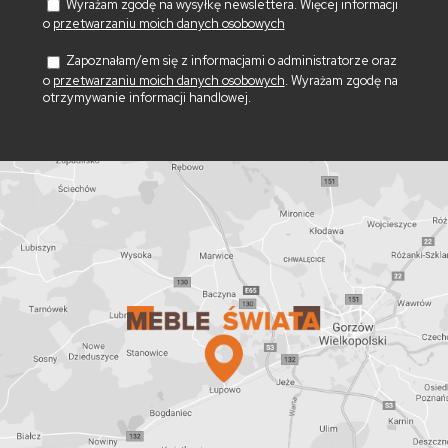
Wyrażam zgodę na wysyłkę newslettera. Więcej informacji
o
przetwarzaniu moich danych osobowych
Zapoznałam/em się z informacjami o administratorze oraz
o
przetwarzaniu moich danych osobowych
. Wyrażam zgodę na
otrzymywanie informacji handlowej.