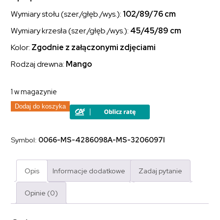
Wymiary stołu (szer./głęb./wys.):
102/89/76 cm
Wymiary krzesła (szer./głęb./wys.):
45/45/89 cm
Kolor:
Zgodnie z załączonymi zdjęciami
Rodzaj drewna:
Mango
1 w magazynie
ilość
Dodaj do koszyka
Kolonialny
komplet
obiadowy
Karain:
Symbol:
0066-MS-4286098A-MS-3206097I
indyjski
stół
+
4
Opis
Informacje dodatkowe
Zadaj pytanie
krzesła
lite
drewno
Opinie (0)
mango