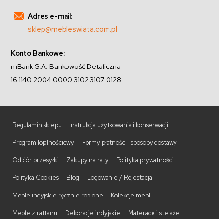
Adres e-mail:
sklep@mebleswiata.com.pl
Konto Bankowe:
mBank S.A. Bankowość Detaliczna
16 1140 2004 0000 3102 3107 0128
Regulamin sklepu
Instrukcja użytkowania i konserwacji
Program lojalnościowy
Formy płatności i sposoby dostawy
Odbiór przesyłki
Zakupy na raty
Polityka prywatności
Polityka Cookies
Blog
Logowanie / Rejestacja
Meble indyjskie ręcznie robione
Kolekcje mebli
Meble z rattanu
Dekoracje indyjskie
Materace i stelaże