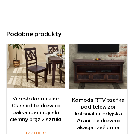
Podobne produkty
Krzesło kolonialne
Komoda RTV szafka
Classic lite drewno
pod telewizor
palisander indyjski
kolonialna indyjska
ciemny brąz 2 sztuki
Arani lite drewno
akacja rzeźbiona
1.220,00
zł