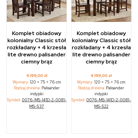
Komplet obiadowy
Komplet obiadowy
kolonialny Classic stół
kolonialny Classic stół
rozkładany + 4 krzesła
rozkładany + 4 krzesła
lite drewno palisander
lite drewno palisander
ciemny brąz
ciemny brąz
4.199,00
zł
4.199,00
zł
Wymiary:
120 × 75 × 76 cm
Wymiary:
120 × 75 × 76 cm
Rodzaj drewna:
Palisander
Rodzaj drewna:
Palisander
indyjski
indyjski
Symbol:
0076-MS-141D-2-0081-
Symbol:
0076-MS-141D-2-0081-
MS-537
MS-522