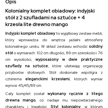
Opis
Kolonialny komplet obiadowy: indyjski
stół z 2 szufladami na sztućce + 4
krzesła lite drewno mango
Indyjski komplet obiadowy
to wyjątkowy zestaw mebli,
który wprowadza do wnętrza jadalni atmosferę
kolonialnego uroku. W skład zestawu wchodzi
solidny
stół
o wymiarach: 102 cm długości, 89 cm szerokości i 76
cm wysokości,
wyposażony w dwie praktyczne
szuflady na sztućce
, które ułatwiają organizację
przyborów stołowych. Stół doskonale współgra z
czterema
eleganckimi krzesłami
, których wymiar
wynosi: 45/45/89 cm.
Cały komplet został
wykonany ręcznie z litego
drewna mango
, co nadaje mu niepowtarzalnego
charakteru i trwałości.
Styl kolonialny
, w którym