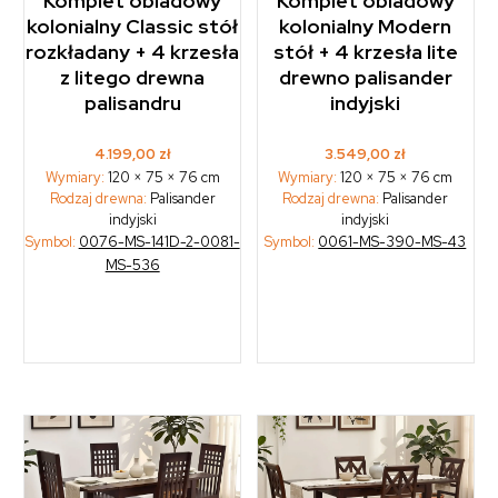
Komplet obiadowy
Komplet obiadowy
kolonialny Classic stół
kolonialny Modern
rozkładany + 4 krzesła
stół + 4 krzesła lite
z litego drewna
drewno palisander
palisandru
indyjski
4.199,00
zł
3.549,00
zł
Wymiary:
120 × 75 × 76 cm
Wymiary:
120 × 75 × 76 cm
Rodzaj drewna:
Palisander
Rodzaj drewna:
Palisander
indyjski
indyjski
Symbol:
0076-MS-141D-2-0081-
Symbol:
0061-MS-390-MS-43
MS-536