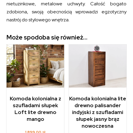
nietuzinkowe, metalowe uchwyty. Całość bogato
zdobiona, swoją obecnością wprowadzi egzotyczny
nastrój do stylowego wnętrza.
Może spodoba się również…
Komoda kolonialna z
Komoda kolonialna lite
szufladami słupek
drewno palisander
Loft lite drewno
indyjski z szufladami
mango
słupek jasny brąz
nowoczesna
1.899,00
zł