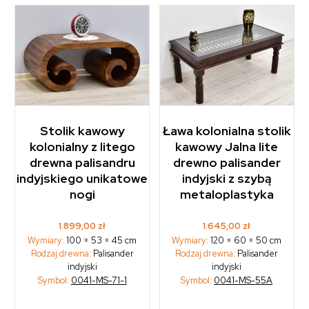
Stolik kawowy
Ława kolonialna stolik
kolonialny z litego
kawowy Jalna lite
drewna palisandru
drewno palisander
indyjskiego unikatowe
indyjski z szybą
nogi
metaloplastyka
1.899,00
zł
1.645,00
zł
Wymiary:
100 × 53 × 45 cm
Wymiary:
120 × 60 × 50 cm
Rodzaj drewna:
Palisander
Rodzaj drewna:
Palisander
indyjski
indyjski
Symbol:
0041-MS-71-1
Symbol:
0041-MS-55A