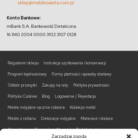
sklep@mebleswiata.com.pl
Konto Bankowe:
mBank S.A. Bankowość Detaliczna
16 1140 2004 0000 3102 3107 0128
Regulamin sklepu
Instrukcja użytkowania i konserwacji
Program lojalnościowy
Formy płatności i sposoby dostawy
Odbiór przesyłki
Zakupy na raty
Polityka prywatności
Polityka Cookies
Blog
Logowanie / Rejestacja
Meble indyjskie ręcznie robione
Kolekcje mebli
Meble z rattanu
Dekoracje indyjskie
Materace i stelaże
Oświetlenie
Promocje
Nowości
Barki kolonialne
Zarządzaj zgodą