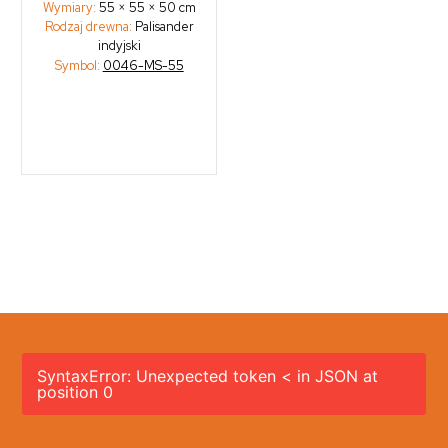
Wymiary:
55 × 55 × 50 cm
Rodzaj drewna:
Palisander
indyjski
Symbol:
0046-MS-55
SyntaxError: Unexpected token < in JSON at
position 0