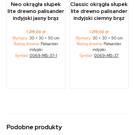
Neo okrągła słupek
Classic okrągła słupek
lite drewno palisander
lite drewno palisander
indyjski jasny brąz
indyjski ciemny brąz
1.219,00
zł
1.219,00
zł
Wymiary:
30 × 30 × 90 cm
Wymiary:
30 × 30 × 90 cm
Rodzaj drewna:
Palisander
Rodzaj drewna:
Palisander
indyjski
indyjski
Symbol:
0069-MS-37-1
Symbol:
0069-MS-37
Podobne produkty