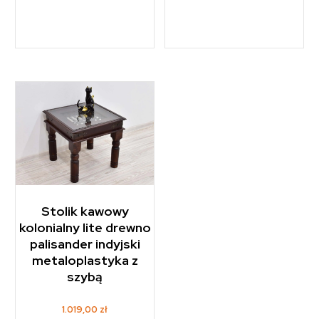
Stolik kawowy
kolonialny lite drewno
palisander indyjski
metaloplastyka z
szybą
1.019,00
zł