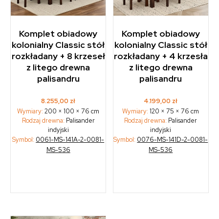
Komplet obiadowy
Komplet obiadowy
kolonialny Classic stół
kolonialny Classic stół
rozkładany + 8 krzeseł
rozkładany + 4 krzesła
z litego drewna
z litego drewna
palisandru
palisandru
8.255,00
zł
4.199,00
zł
Wymiary:
200 × 100 × 76 cm
Wymiary:
120 × 75 × 76 cm
Rodzaj drewna:
Palisander
Rodzaj drewna:
Palisander
indyjski
indyjski
Symbol:
0061-MS-141A-2-0081-
Symbol:
0076-MS-141D-2-0081-
MS-536
MS-536