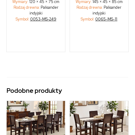
Wymiary:
120 × 45 × 75 cm
Wymiary:
145 × 45 × 85 cm
Rodzaj drewna:
Palisander
Rodzaj drewna:
Palisander
indyjski
indyjski
Symbol:
0053-MS-249
Symbol:
0065-MS-11
Podobne produkty