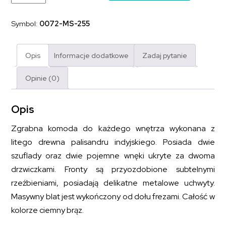
kolonialna
bieliźniarka
Warszawa
Symbol:
0072-MS-255
lite
drewno
palisander
indyjski
Opis
Informacje dodatkowe
Zadaj pytanie
ręcznie
rzeźbiona
Opinie (0)
Opis
Zgrabna komoda do każdego wnętrza wykonana z
litego drewna palisandru indyjskiego. Posiada dwie
szuflady oraz dwie pojemne wnęki ukryte za dwoma
drzwiczkami. Fronty są przyozdobione subtelnymi
rzeźbieniami, posiadają delikatne metalowe uchwyty.
Masywny blat jest wykończony od dołu frezami. Całość w
kolorze ciemny brąz.