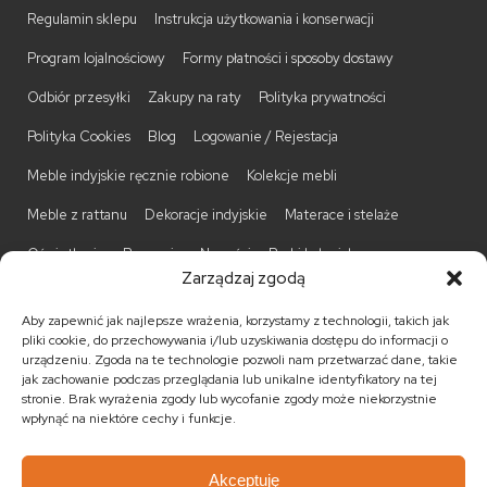
Regulamin sklepu
Instrukcja użytkowania i konserwacji
Program lojalnościowy
Formy płatności i sposoby dostawy
Odbiór przesyłki
Zakupy na raty
Polityka prywatności
Polityka Cookies
Blog
Logowanie / Rejestacja
Meble indyjskie ręcznie robione
Kolekcje mebli
Meble z rattanu
Dekoracje indyjskie
Materace i stelaże
Oświetlenie
Promocje
Nowości
Barki kolonialne
Zarządzaj zgodą
Biurka kolonialne
Komody kolonialne
Krzesła kolonialne
Aby zapewnić jak najlepsze wrażenia, korzystamy z technologii, takich jak
Kufry indyjskie
Ławki kolonialne
Łóżka kolonialne
pliki cookie, do przechowywania i/lub uzyskiwania dostępu do informacji o
urządzeniu. Zgoda na te technologie pozwoli nam przetwarzać dane, takie
Parawany kolonialne
Półki kolonialne
Regały kolonialne
jak zachowanie podczas przeglądania lub unikalne identyfikatory na tej
stronie. Brak wyrażenia zgody lub wycofanie zgody może niekorzystnie
Stojaki na CD
Stoliki kawowe
Stoliki nocne
wpłynąć na niektóre cechy i funkcje.
Taborety kolonialne
Witryny kolonialne
Akceptuję