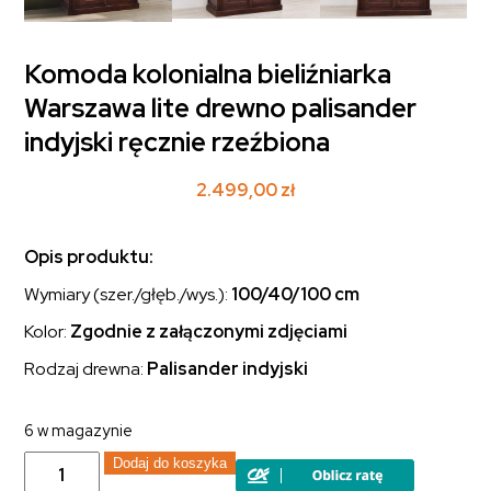
Komoda kolonialna bieliźniarka
Warszawa lite drewno palisander
indyjski ręcznie rzeźbiona
2.499,00
zł
Opis produktu:
Wymiary (szer./głęb./wys.):
100/40/100 cm
Kolor:
Zgodnie z załączonymi zdjęciami
Rodzaj drewna:
Palisander indyjski
6 w magazynie
ilość
Dodaj do koszyka
Komoda