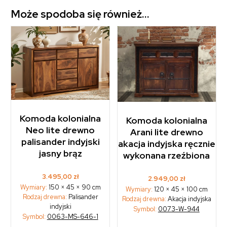
Może spodoba się również…
Komoda kolonialna
Komoda kolonialna
Neo lite drewno
Arani lite drewno
palisander indyjski
akacja indyjska ręcznie
jasny brąz
wykonana rzeźbiona
3.495,00
zł
2.949,00
zł
Wymiary:
150 × 45 × 90 cm
Wymiary:
120 × 45 × 100 cm
Rodzaj drewna:
Palisander
Rodzaj drewna:
Akacja indyjska
indyjski
Symbol:
0073-W-944
Symbol:
0063-MS-646-1