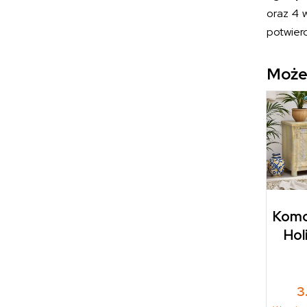
oraz 4 
potwierd
Może
Komo
Hol
3