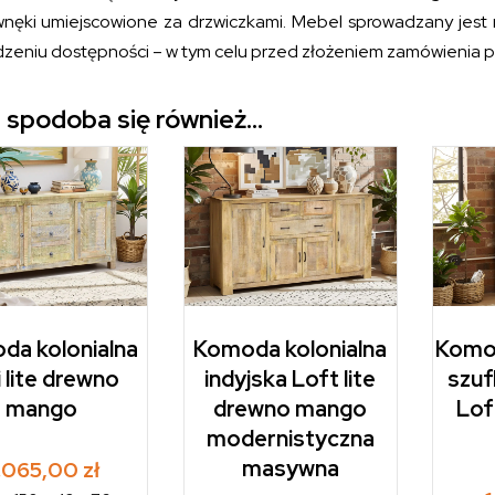
wnęki umiejscowione za drzwiczkami. Mebel sprowadzany jest
zeniu dostępności – w tym celu przed złożeniem zamówienia pr
 spodoba się również…
da kolonialna
Komoda kolonialna
Komod
i lite drewno
indyjska Loft lite
szuf
mango
drewno mango
Lof
modernistyczna
masywna
.065,00
zł