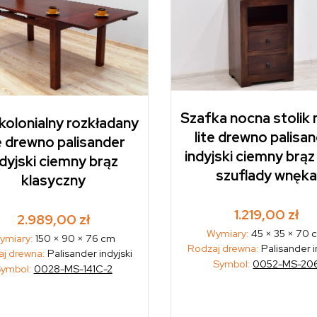
Szafka nocna stolik
 kolonialny rozkładany
lite drewno palisa
te drewno palisander
indyjski ciemny brąz
ndyjski ciemny brąz
szuflady wnęk
klasyczny
1.219,00
zł
2.989,00
zł
Wymiary:
45 × 35 × 70 
ymiary:
150 × 90 × 76 cm
Rodzaj drewna:
Palisander i
j drewna:
Palisander indyjski
Symbol:
0052-MS-20
ymbol:
0028-MS-141C-2