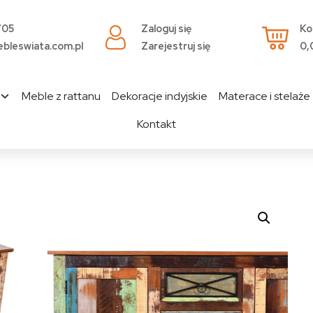
705
Zaloguj się
Ko
bleswiata.com.pl
Zarejestruj się
0,
Meble z rattanu
Dekoracje indyjskie
Materace i stelaże
Kontakt