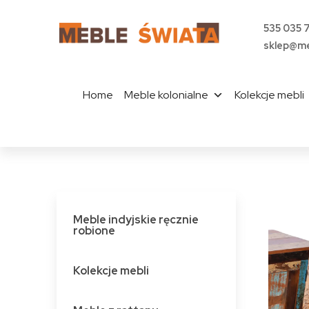
535 035 
sklep@me
Home
Meble kolonialne
Kolekcje mebli
Meble indyjskie ręcznie
robione
Kolekcje mebli