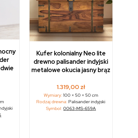
 nocny
Kufer kolonialny Neo lite
nder
drewno palisander indyjski
 dwie
metalowe okucia jasny brąz
a
1.319,00
zł
Wymiary:
100 × 50 × 50 cm
cm
Rodzaj drewna:
Palisander indyjski
ndyjski
Symbol:
0063-MS-659A
6