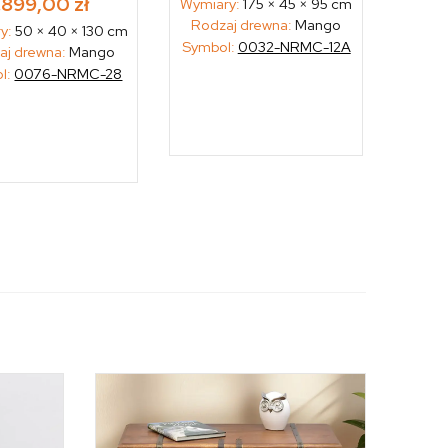
1.899,00
zł
Wymiary:
175 × 45 × 95 cm
Rodzaj drewna:
Mango
y:
50 × 40 × 130 cm
Symbol:
0032-NRMC-12A
aj drewna:
Mango
l:
0076-NRMC-28