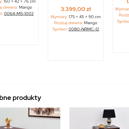
y:
150 × 42 × 76 cm
j drewna:
Mango
3.399,00
zł
Wymiar
l:
0064-MS-1002
Rodz
Wymiary:
175 × 45 × 90 cm
Symbo
Rodzaj drewna:
Mango
Symbol:
0080-NRMC-12
bne produkty