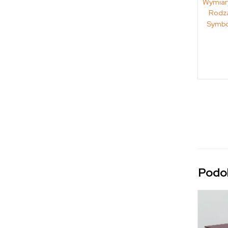
Wymiar
Rodza
Symbo
Podo