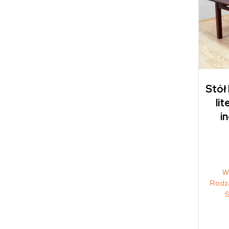
Stół
li
i
W
Rodza
S