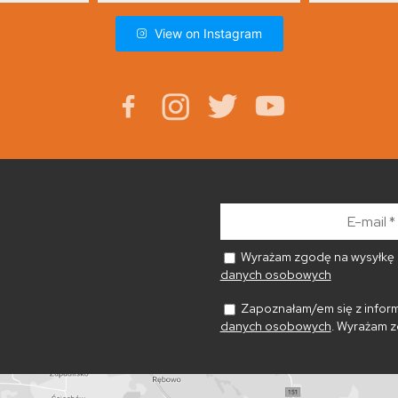
View on Instagram
E-
mail
*
Wyrażam zgodę na wysyłkę n
danych osobowych
Zapoznałam/em się z inform
danych osobowych
. Wyrażam z