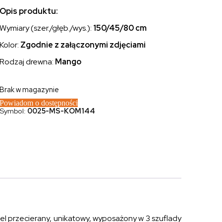
Opis produktu:
Wymiary (szer./głęb./wys.):
150/45/80 cm
Kolor:
Zgodnie z załączonymi zdjęciami
Rodzaj drewna:
Mango
Brak w magazynie
Powiadom o dostępności
Symbol:
0025-MS-KOM144
 przecierany, unikatowy, wyposażony w 3 szuflady