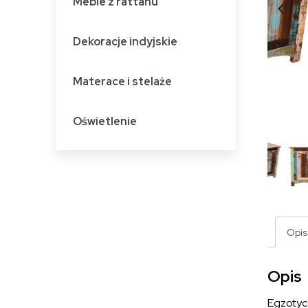
Meble z rattanu
Dekoracje indyjskie
Materace i stelaże
Oświetlenie
Opis
Opis
Egzotyc