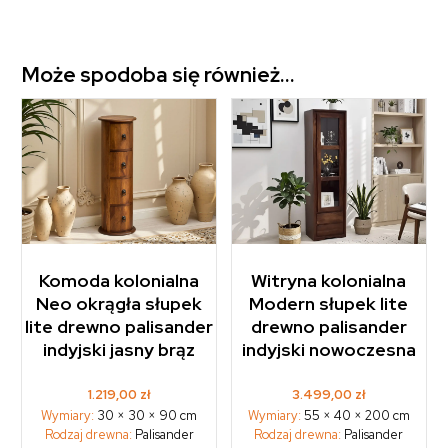
Może spodoba się również…
Komoda kolonialna
Witryna kolonialna
Neo okrągła słupek
Modern słupek lite
lite drewno palisander
drewno palisander
indyjski jasny brąz
indyjski nowoczesna
1.219,00
zł
3.499,00
zł
Wymiary:
30 × 30 × 90 cm
Wymiary:
55 × 40 × 200 cm
Rodzaj drewna:
Palisander
Rodzaj drewna:
Palisander