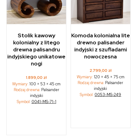
Stolik kawowy
Komoda kolonialna lite
kolonialny z litego
drewno palisander
drewna palisandru
indyjski z szufladami
indyjskiego unikatowe
nowoczesna
nogi
2.799,00
zł
Wymiary:
120 × 45 × 75 cm
1.899,00
zł
Rodzaj drewna:
Palisander
Wymiary:
100 × 53 × 45 cm
indyjski
Rodzaj drewna:
Palisander
Symbol:
0053-MS-249
indyjski
Symbol:
0041-MS-71-1