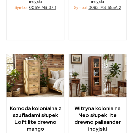
indyjski
indyjski
Symbol:
0069-MS-37-1
Symbol:
0083-MS-655A-2
Komoda kolonialna z
Witryna kolonialna
szufladami słupek
Neo słupek lite
Loft lite drewno
drewno palisander
mango
indyjski