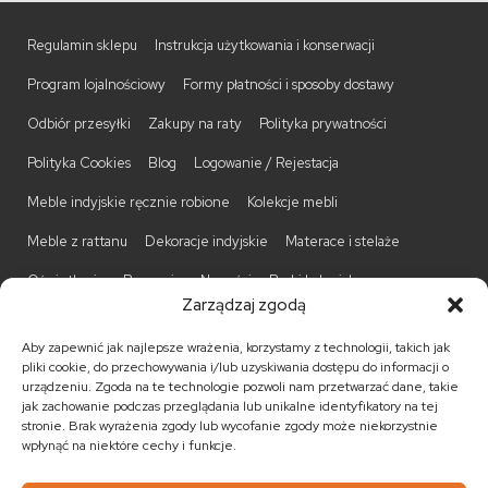
Regulamin sklepu
Instrukcja użytkowania i konserwacji
Program lojalnościowy
Formy płatności i sposoby dostawy
Odbiór przesyłki
Zakupy na raty
Polityka prywatności
Polityka Cookies
Blog
Logowanie / Rejestacja
Meble indyjskie ręcznie robione
Kolekcje mebli
Meble z rattanu
Dekoracje indyjskie
Materace i stelaże
Oświetlenie
Promocje
Nowości
Barki kolonialne
Zarządzaj zgodą
Biurka kolonialne
Komody kolonialne
Krzesła kolonialne
Aby zapewnić jak najlepsze wrażenia, korzystamy z technologii, takich jak
Kufry indyjskie
Ławki kolonialne
Łóżka kolonialne
pliki cookie, do przechowywania i/lub uzyskiwania dostępu do informacji o
urządzeniu. Zgoda na te technologie pozwoli nam przetwarzać dane, takie
Parawany kolonialne
Półki kolonialne
Regały kolonialne
jak zachowanie podczas przeglądania lub unikalne identyfikatory na tej
stronie. Brak wyrażenia zgody lub wycofanie zgody może niekorzystnie
Stojaki na CD
Stoliki kawowe
Stoliki nocne
wpłynąć na niektóre cechy i funkcje.
Taborety kolonialne
Witryny kolonialne