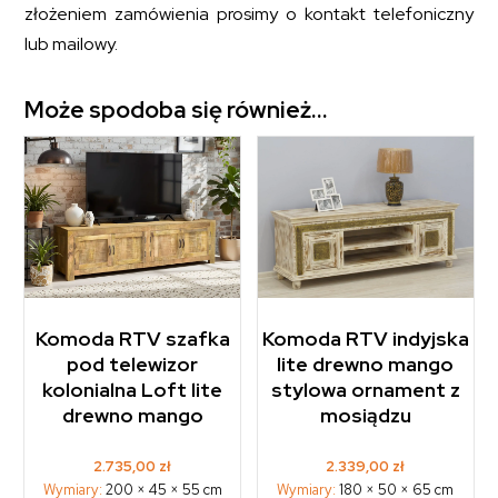
złożeniem zamówienia prosimy o kontakt telefoniczny
lub mailowy.
Może spodoba się również…
Komoda RTV szafka
Komoda RTV indyjska
pod telewizor
lite drewno mango
kolonialna Loft lite
stylowa ornament z
drewno mango
mosiądzu
2.735,00
zł
2.339,00
zł
Wymiary:
200 × 45 × 55 cm
Wymiary:
180 × 50 × 65 cm