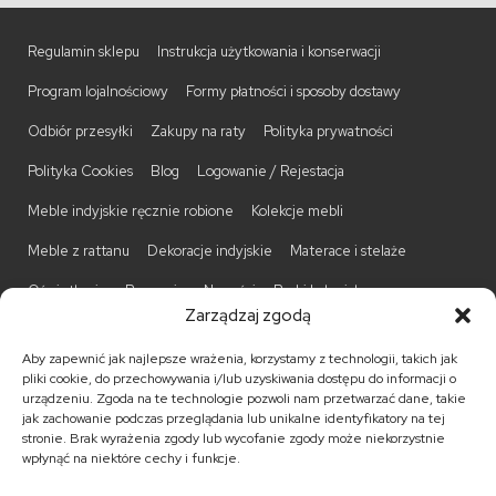
Regulamin sklepu
Instrukcja użytkowania i konserwacji
Program lojalnościowy
Formy płatności i sposoby dostawy
Odbiór przesyłki
Zakupy na raty
Polityka prywatności
Polityka Cookies
Blog
Logowanie / Rejestacja
Meble indyjskie ręcznie robione
Kolekcje mebli
Meble z rattanu
Dekoracje indyjskie
Materace i stelaże
Oświetlenie
Promocje
Nowości
Barki kolonialne
Zarządzaj zgodą
Biurka kolonialne
Komody kolonialne
Krzesła kolonialne
Aby zapewnić jak najlepsze wrażenia, korzystamy z technologii, takich jak
Kufry indyjskie
Ławki kolonialne
Łóżka kolonialne
pliki cookie, do przechowywania i/lub uzyskiwania dostępu do informacji o
urządzeniu. Zgoda na te technologie pozwoli nam przetwarzać dane, takie
Parawany kolonialne
Półki kolonialne
Regały kolonialne
jak zachowanie podczas przeglądania lub unikalne identyfikatory na tej
stronie. Brak wyrażenia zgody lub wycofanie zgody może niekorzystnie
Stojaki na CD
Stoliki kawowe
Stoliki nocne
wpłynąć na niektóre cechy i funkcje.
Taborety kolonialne
Witryny kolonialne