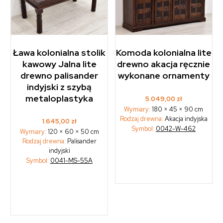
Ława kolonialna stolik
Komoda kolonialna lite
kawowy Jalna lite
drewno akacja ręcznie
drewno palisander
wykonane ornamenty
indyjski z szybą
metaloplastyka
5.049,00
zł
Wymiary:
180 × 45 × 90 cm
Rodzaj drewna:
Akacja indyjska
1.645,00
zł
Symbol:
0042-W-462
Wymiary:
120 × 60 × 50 cm
Rodzaj drewna:
Palisander
indyjski
Symbol:
0041-MS-55A