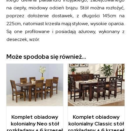
na ciepły, miodowy odcień brązu. Stół można rozłożyć,
poprzez dołożenie dostawek, z długości 145cm na
225cm, natomiast krzesła mają stylowe, wysokie oparcia.
Są one profilowane i posiadają ażurowy, wykonany z
deseczek, wzór.
Może spodoba się również…
Komplet obiadowy
Komplet obiadowy
kolonialny Neo stół
kolonialny Classic stół
rozkładany + 6 krzeseł
rozkładany + 6 krzeseł