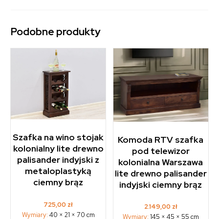
Podobne produkty
Szafka na wino stojak
Komoda RTV szafka
kolonialny lite drewno
pod telewizor
palisander indyjski z
kolonialna Warszawa
metaloplastyką
lite drewno palisander
ciemny brąz
indyjski ciemny brąz
725,00
zł
2.149,00
zł
Wymiary:
40 × 21 × 70 cm
Wymiary:
145 × 45 × 55 cm