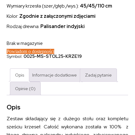
Wymiary krzesła (szer./głęb./wys.):
45/45/110 cm
Kolor:
Zgodnie z załączonymi zdjęciami
Rodzaj drewna:
Palisander indyjski
Brak w magazynie
Powiadom o dostępności
Symbol:
0025-MS-STOL25-KRZE19
Opis
Informacje dodatkowe
Zadaj pytanie
Opinie (0)
Opis
Zestaw składający się z dużego stołu oraz kompletu
sześciu krzeseł. Całość wykonana została w 100% z
litego drewna palisandru indyjskiego, zabejcowanego