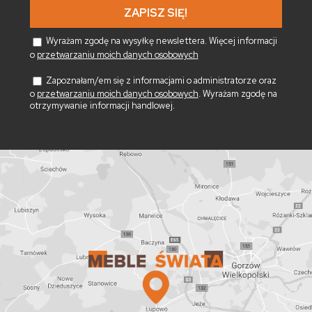
Wyrażam zgodę na wysyłkę newslettera. Więcej informacji
o
przetwarzaniu moich danych osobowych
Zapoznałam/em się z informacjami o administratorze oraz
o
przetwarzaniu moich danych osobowych
. Wyrażam zgodę na
otrzymywanie informacji handlowej.