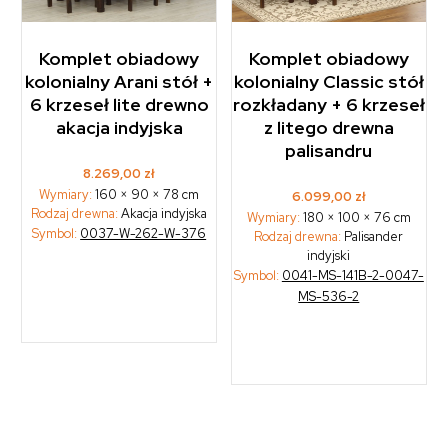
Komplet obiadowy
Komplet obiadowy
kolonialny Arani stół +
kolonialny Classic stół
6 krzeseł lite drewno
rozkładany + 6 krzeseł
akacja indyjska
z litego drewna
palisandru
8.269,00
zł
Wymiary:
160 × 90 × 78 cm
6.099,00
zł
Rodzaj drewna:
Akacja indyjska
Wymiary:
180 × 100 × 76 cm
Symbol:
0037-W-262-W-376
Rodzaj drewna:
Palisander
indyjski
Symbol:
0041-MS-141B-2-0047-
MS-536-2