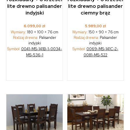
lite drewno palisander
lite drewno palisander
indyjski
ciemny brąz
6.099,00
zł
5.989,00
zł
Wymiary:
180 × 100 × 76 cm
Wymiary:
150 × 90 × 76 cm
Rodzaj drewna:
Palisander
Rodzaj drewna:
Palisander
indyjski
indyjski
Symbol:
0041-MS-141B-1-0034-
Symbol:
0069-MS-141C-2-
MS-536-1
0081-MS-522