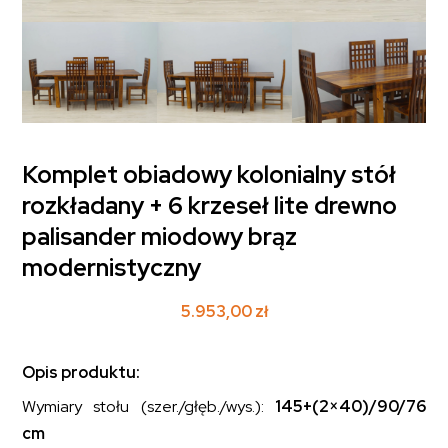
Komplet obiadowy kolonialny stół
rozkładany + 6 krzeseł lite drewno
palisander miodowy brąz
modernistyczny
5.953,00
zł
Opis produktu:
Wymiary stołu (szer./głęb./wys.):
145+(2×40)/90/76
cm