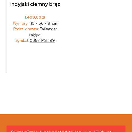
indyjski ciemny brąz
1.499,00
zł
Wymiary:
110 × 56 × 81 cm
Rodzaj drewna:
Palisander
indyjski
Symbol:
0057-MS-199