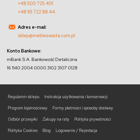
+48 500 725 401
+48 95 722 88 44
Adres e-mail:
sklep@mebleswiata.com.pl
Konto Bankowe:
mBank S.A. Bankowość Detaliczna
16 1140 2004 0000 3102 3107 0128
Regulamin sklepu
Instrukcja użytkowania i konserwacji
Program lojalnościowy
Formy płatności i sposoby dostawy
Odbiór przesyłki
Zakupy na raty
Polityka prywatności
Polityka Cookies
Blog
Logowanie / Rejestacja