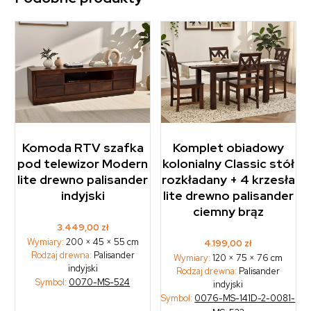
Komoda RTV szafka
Komplet obiadowy
pod telewizor Modern
kolonialny Classic stół
lite drewno palisander
rozkładany + 4 krzesła
indyjski
lite drewno palisander
ciemny brąz
3.449,00
zł
Wymiary:
200 × 45 × 55 cm
4.199,00
zł
Rodzaj drewna:
Palisander
Wymiary:
120 × 75 × 76 cm
indyjski
Rodzaj drewna:
Palisander
Symbol:
0070-MS-524
indyjski
Symbol:
0076-MS-141D-2-0081-