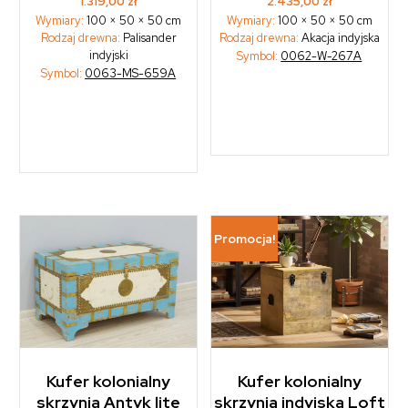
1.319,00
zł
2.435,00
zł
Wymiary:
100 × 50 × 50 cm
Wymiary:
100 × 50 × 50 cm
Rodzaj drewna:
Palisander
Rodzaj drewna:
Akacja indyjska
indyjski
Symbol:
0062-W-267A
Symbol:
0063-MS-659A
Promocja!
Kufer kolonialny
Kufer kolonialny
skrzynia Antyk lite
skrzynia indyjska Loft