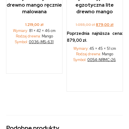
drewno mango ręcznie
egzotyczna lite
malowana
drewno mango
Original
Current
1.219,00
zł
1.055,00
zł
879,00
zł
Wymiary:
81 × 42 × 46 cm
price
price
Poprzednia najniższa cena:
Rodzaj drewna:
Mango
was:
is:
879,00
zł
.
Symbol:
0036-MS-631
1.055,00 zł.
879,00 z
Wymiary:
45 × 45 × 51 cm
Rodzaj drewna:
Mango
Symbol:
0054-NRMC-26
Podobne produkty