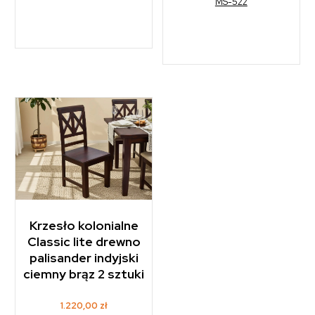
MS-522
Krzesło kolonialne
Classic lite drewno
palisander indyjski
ciemny brąz 2 sztuki
1.220,00
zł