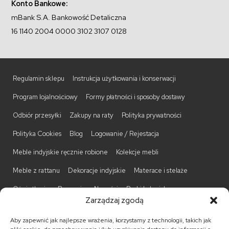
Konto Bankowe:
mBank S.A. Bankowość Detaliczna
16 1140 2004 0000 3102 3107 0128
Regulamin sklepu
Instrukcja użytkowania i konserwacji
Program lojalnościowy
Formy płatności i sposoby dostawy
Odbiór przesyłki
Zakupy na raty
Polityka prywatności
Polityka Cookies
Blog
Logowanie / Rejestacja
Meble indyjskie ręcznie robione
Kolekcje mebli
Meble z rattanu
Dekoracje indyjskie
Materace i stelaże
Oświetlenie
Promocje
Nowości
Barki kolonialne
Zarządzaj zgodą
Biurka kolonialne
Komody kolonialne
Krzesła kolonialne
Aby zapewnić jak najlepsze wrażenia, korzystamy z technologii, takich jak
Kufry indyjskie
Ławki kolonialne
Łóżka kolonialne