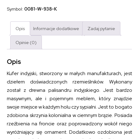
Arani
lite
Symbol:
0081-W-938-K
drewno
palisander
indyjski
ręcznie
Opis
Informacje dodatkowe
Zadaj pytanie
rzeźbiony
Opinie (0)
Opis
Kufer indyjski, stworzony w małych manufakturach, jest
dziełem doświadczonych rzemieślników. Wykonany
został z drewna palisandru indyjskiego. Jest bardzo
masywnym, ale i pojemnym meblem, który znajdzie
swoje miejsce w każdym holu czy sypialni. Jest to bogato
zdobiona skrzynia kolonialna w ciemnym brązie. Posiada
rzeźbienia na froncie oraz poprowadzony wokół niego
wyróżniający się ornament. Dodatkowo ozdobiona jest