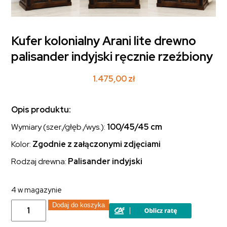
Kufer kolonialny Arani lite drewno
palisander indyjski ręcznie rzeźbiony
1.475,00
zł
Opis produktu:
Wymiary (szer./głęb./wys.):
100/45/45 cm
Kolor:
Zgodnie z załączonymi zdjęciami
Rodzaj drewna:
Palisander indyjski
4 w magazynie
ilość
Dodaj do koszyka
Kufer
kolonialny