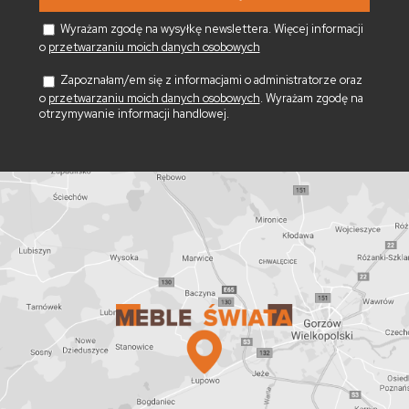
Wyrażam zgodę na wysyłkę newslettera. Więcej informacji
o
przetwarzaniu moich danych osobowych
Zapoznałam/em się z informacjami o administratorze oraz
o
przetwarzaniu moich danych osobowych
. Wyrażam zgodę na
otrzymywanie informacji handlowej.