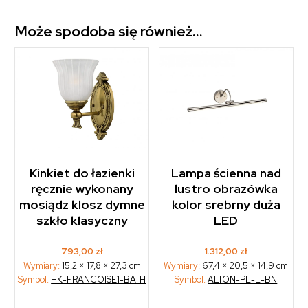
Może spodoba się również…
Kinkiet do łazienki
Lampa ścienna nad
ręcznie wykonany
lustro obrazówka
mosiądz klosz dymne
kolor srebrny duża
szkło klasyczny
LED
793,00
zł
1.312,00
zł
Wymiary:
15,2 × 17,8 × 27,3 cm
Wymiary:
67,4 × 20,5 × 14,9 cm
Symbol:
HK-FRANCOISE1-BATH
Symbol:
ALTON-PL-L-BN