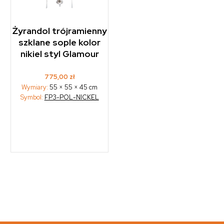
Żyrandol trójramienny
szklane sople kolor
nikiel styl Glamour
775,00
zł
Wymiary:
55 × 55 × 45 cm
Symbol:
FP3-POL-NICKEL