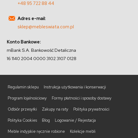
+48 95 722 88 44
Adres e-mail:
sklep@mebleswiata.com.pl
Konto Bankowe:
mBank S.A. Bankowość Detaliczna
16 1140 2004 0000 3102 3107 0128
Regulamin sklepu
Instrukcja użytkowania i konserwacji
Program lojalnościowy
Formy płatności i sposoby dostawy
Odbiór przesyłki
Zakupy na raty
Polityka prywatności
Polityka Cookies
Blog
Logowanie / Rejestacja
Meble indyjskie ręcznie robione
Kolekcje mebli