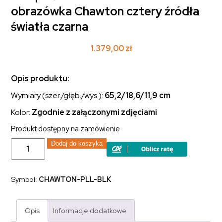
obrazówka Chawton cztery źródła
światła czarna
1.379,00
zł
Opis produktu:
Wymiary (szer./głęb./wys.):
65,2/18,6/11,9
cm
Kolor:
Zgodnie z załączonymi zdjęciami
Produkt dostępny na zamówienie
ilość
Dodaj do koszyka
Lampa
ścienna
nad
lustro
Symbol:
CHAWTON-PLL-BLK
obrazówka
Chawton
cztery
źródła
Opis
Informacje dodatkowe
światła
czarna