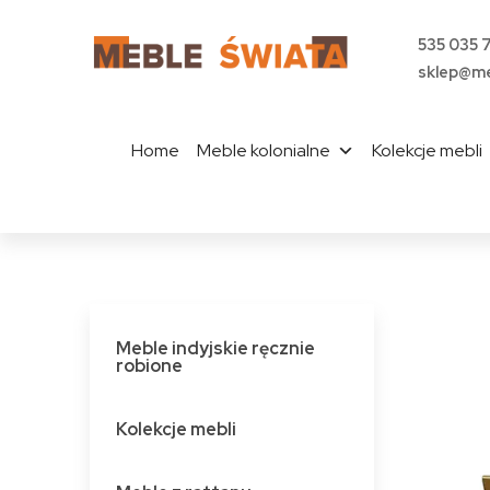
535 035 
sklep@me
Home
Meble kolonialne
Kolekcje mebli
Meble indyjskie ręcznie
robione
Kolekcje mebli