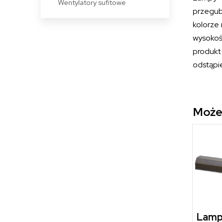
Wentylatory sufitowe
przegub
kolorze
wysokość
produkt
odstąpi
Może
Lamp