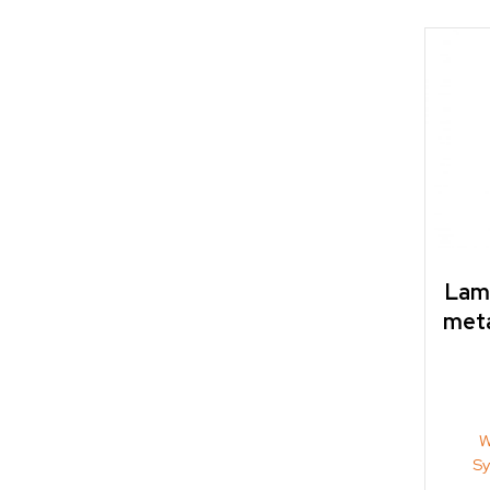
Lam
meta
W
S