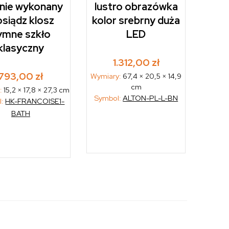
nie wykonany
lustro obrazówka
siądz klosz
kolor srebrny duża
ymne szkło
LED
klasyczny
1.312,00
zł
793,00
zł
Wymiary:
67,4 × 20,5 × 14,9
cm
:
15,2 × 17,8 × 27,3 cm
Symbol:
ALTON-PL-L-BN
l:
HK-FRANCOISE1-
BATH