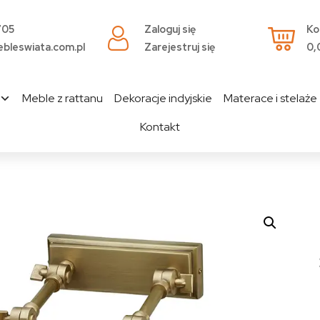
705
Zaloguj się
Ko
bleswiata.com.pl
Zarejestruj się
0,
Meble z rattanu
Dekoracje indyjskie
Materace i stelaże
Kontakt