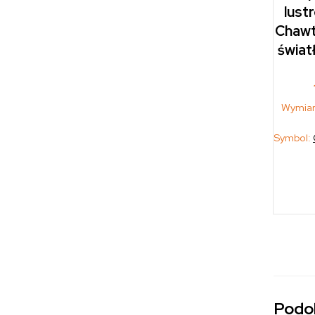
lust
Chawt
świat
Wymiar
Symbol:
Podo