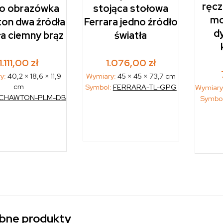
ręcz
stojąca stołowa
ro obrazówka
mo
Ferrara jedno źródło
on dwa źródła
d
światła
ła ciemny brąz
1.076,00
zł
1.111,00
zł
Wymiary:
45 × 45 × 73,7 cm
y:
40,2 × 18,6 × 11,9
cm
Symbol:
FERRARA-TL-GPG
Wymiary
CHAWTON-PLM-DB
Symbo
bne produkty