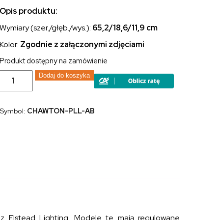
Opis produktu:
Wymiary (szer./głęb./wys.):
65,2/18,6/11,9
cm
Kolor:
Zgodnie z załączonymi zdjęciami
Produkt dostępny na zamówienie
ilość
Dodaj do koszyka
Lampa
ścienna
nad
lustro
Symbol:
CHAWTON-PLL-AB
obrazówka
Chawton
cztery
źródła
światła
mosiądz
z Elstead Lighting. Modele te mają regulowane