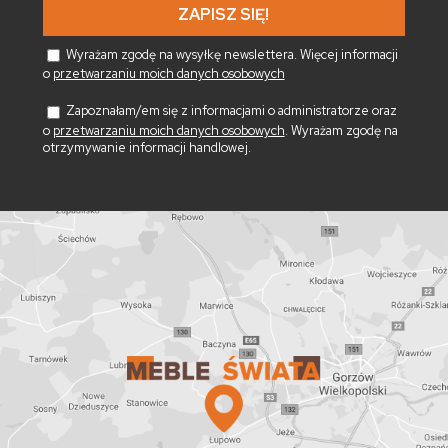
Wyrażam zgodę na wysyłkę newslettera. Więcej informacji
o
przetwarzaniu moich danych osobowych
Zapoznałam/em się z informacjami o administratorze oraz
o
przetwarzaniu moich danych osobowych
. Wyrażam zgodę na
otrzymywanie informacji handlowej.