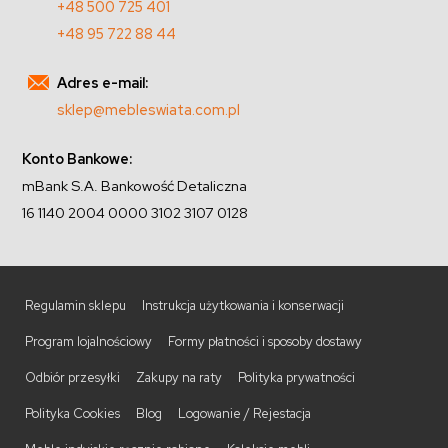
+48 500 725 401
+48 95 722 88 44
Adres e-mail:
sklep@mebleswiata.com.pl
Konto Bankowe:
mBank S.A. Bankowość Detaliczna
16 1140 2004 0000 3102 3107 0128
Regulamin sklepu
Instrukcja użytkowania i konserwacji
Program lojalnościowy
Formy płatności i sposoby dostawy
Odbiór przesyłki
Zakupy na raty
Polityka prywatności
Polityka Cookies
Blog
Logowanie / Rejestacja