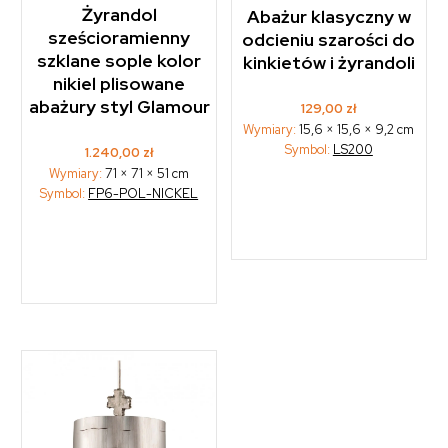
Żyrandol
Abażur klasyczny w
sześcioramienny
odcieniu szarości do
szklane sople kolor
kinkietów i żyrandoli
nikiel plisowane
abażury styl Glamour
129,00
zł
Wymiary:
15,6 × 15,6 × 9,2 cm
Symbol:
LS200
1.240,00
zł
Wymiary:
71 × 71 × 51 cm
Symbol:
FP6-POL-NICKEL