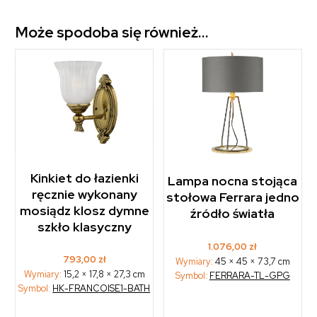
Może spodoba się również…
Kinkiet do łazienki
Lampa nocna stojąca
ręcznie wykonany
stołowa Ferrara jedno
mosiądz klosz dymne
źródło światła
szkło klasyczny
1.076,00
zł
793,00
zł
Wymiary:
45 × 45 × 73,7 cm
Wymiary:
15,2 × 17,8 × 27,3 cm
Symbol:
FERRARA-TL-GPG
Symbol:
HK-FRANCOISE1-BATH