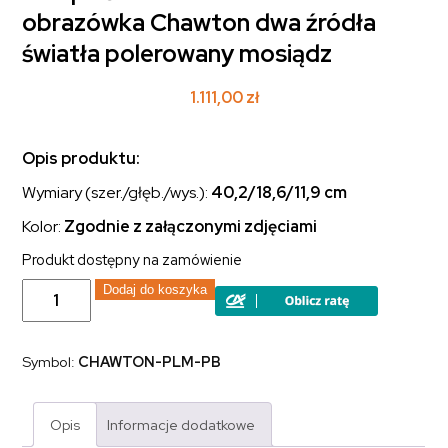
obrazówka Chawton dwa źródła
światła polerowany mosiądz
1.111,00
zł
Opis produktu:
Wymiary (szer./głęb./wys.):
40,2/18,6/11,9
cm
Kolor:
Zgodnie z załączonymi zdjęciami
Produkt dostępny na zamówienie
ilość
Dodaj do koszyka
Lampa
ścienna
nad
lustro
Symbol:
CHAWTON-PLM-PB
obrazówka
Chawton
dwa
źródła
Opis
Informacje dodatkowe
światła
polerowany