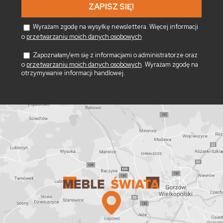
Wyrażam zgodę na wysyłkę newslettera. Więcej informacji
o
przetwarzaniu moich danych osobowych
Zapoznałam/em się z informacjami o administratorze oraz
o
przetwarzaniu moich danych osobowych
. Wyrażam zgodę na
otrzymywanie informacji handlowej.