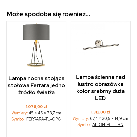
Może spodoba się również…
Lampa ścienna nad
Lampa nocna stojąca
lustro obrazówka
stołowa Ferrara jedno
kolor srebrny duża
źródło światła
LED
1.076,00
zł
1.312,00
zł
Wymiary:
45 × 45 × 73,7 cm
Wymiary:
67,4 × 20,5 × 14,9 cm
Symbol:
FERRARA-TL-GPG
Symbol:
ALTON-PL-L-BN