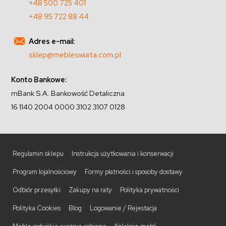
+48 500 725 401
+48 95 722 88 44
Adres e-mail:
sklep@mebleswiata.com.pl
Konto Bankowe:
mBank S.A. Bankowość Detaliczna
16 1140 2004 0000 3102 3107 0128
Regulamin sklepu
Instrukcja użytkowania i konserwacji
Program lojalnościowy
Formy płatności i sposoby dostawy
Odbiór przesyłki
Zakupy na raty
Polityka prywatności
Polityka Cookies
Blog
Logowanie / Rejestacja