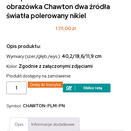
obrazówka Chawton dwa źródła
światła polerowany nikiel
1.111,00
zł
Opis produktu:
Wymiary (szer./głęb./wys.):
40,2/18,6/11,9
cm
Kolor:
Zgodnie z załączonymi zdjęciami
Produkt dostępny na zamówienie
ilość
Dodaj do koszyka
Lampa
ścienna
nad
lustro
Symbol:
CHAWTON-PLM-PN
obrazówka
Chawton
dwa
źródła
Opis
Informacje dodatkowe
światła
polerowany