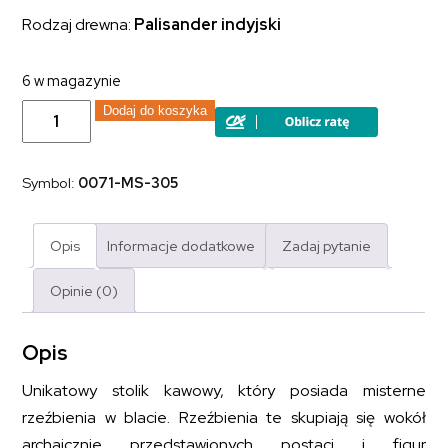
Rodzaj drewna:
Palisander indyjski
6 w magazynie
ilość
Dodaj do koszyka
Ława
kolonialna
Carved
lite
Symbol:
0071-MS-305
drewno
palisander
indyjski
gięte
Opis
Informacje dodatkowe
Zadaj pytanie
nogi
rzeźbiona
ciemny
Opinie (0)
brąz
Opis
Unikatowy stolik kawowy, który posiada misterne
rzeźbienia w blacie. Rzeźbienia te skupiają się wokół
archaicznie przedstawionych postaci i figur