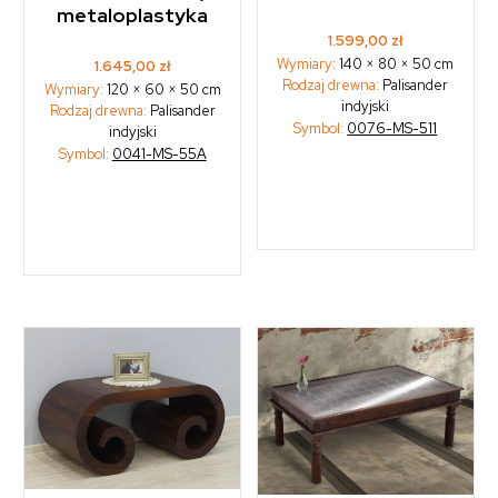
metaloplastyka
1.599,00
zł
Wymiary:
140 × 80 × 50 cm
1.645,00
zł
Rodzaj drewna:
Palisander
Wymiary:
120 × 60 × 50 cm
indyjski
Rodzaj drewna:
Palisander
Symbol:
0076-MS-511
indyjski
Symbol:
0041-MS-55A