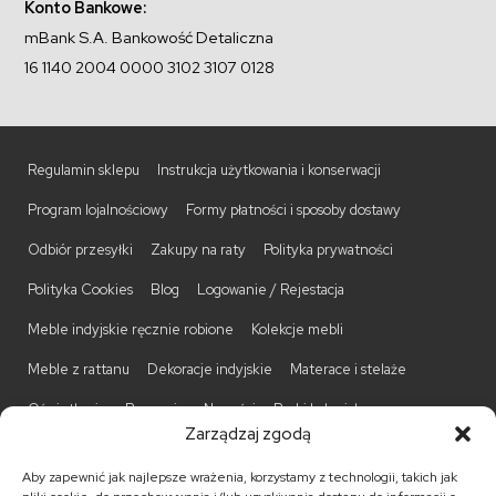
Konto Bankowe:
mBank S.A. Bankowość Detaliczna
16 1140 2004 0000 3102 3107 0128
Regulamin sklepu
Instrukcja użytkowania i konserwacji
Program lojalnościowy
Formy płatności i sposoby dostawy
Odbiór przesyłki
Zakupy na raty
Polityka prywatności
Polityka Cookies
Blog
Logowanie / Rejestacja
Meble indyjskie ręcznie robione
Kolekcje mebli
Meble z rattanu
Dekoracje indyjskie
Materace i stelaże
Oświetlenie
Promocje
Nowości
Barki kolonialne
Zarządzaj zgodą
Biurka kolonialne
Komody kolonialne
Krzesła kolonialne
Aby zapewnić jak najlepsze wrażenia, korzystamy z technologii, takich jak
Kufry indyjskie
Ławki kolonialne
Łóżka kolonialne