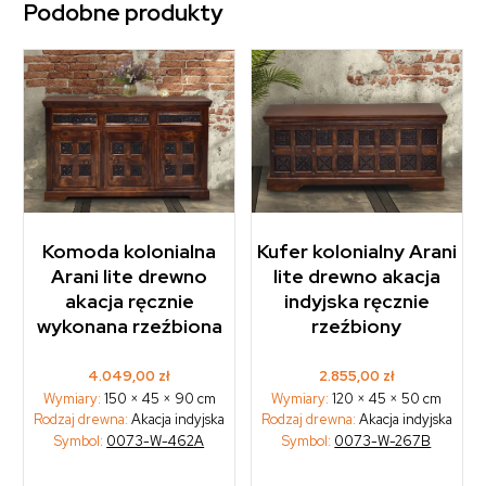
Podobne produkty
Komoda kolonialna
Kufer kolonialny Arani
Arani lite drewno
lite drewno akacja
akacja ręcznie
indyjska ręcznie
wykonana rzeźbiona
rzeźbiony
4.049,00
zł
2.855,00
zł
Wymiary:
150 × 45 × 90 cm
Wymiary:
120 × 45 × 50 cm
Rodzaj drewna:
Akacja indyjska
Rodzaj drewna:
Akacja indyjska
Symbol:
0073-W-462A
Symbol:
0073-W-267B