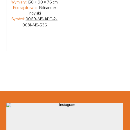
Wymiary:
150 × 90 × 76 cm
Rodzaj drewna:
Palisander
indyjski
Symbol:
0069-MS-141C-2-
0081-MS-536