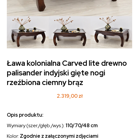
Ława kolonialna Carved lite drewno
palisander indyjski gięte nogi
rzeźbiona ciemny brąz
2.319,00
zł
Opis produktu:
Wymiary (szer./głęb./wys.):
110/70/48 cm
Kolor:
Zgodnie z załączonymi zdjęciami