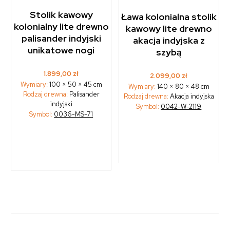
Stolik kawowy
Ława kolonialna stolik
kolonialny lite drewno
kawowy lite drewno
palisander indyjski
akacja indyjska z
unikatowe nogi
szybą
1.899,00
zł
2.099,00
zł
Wymiary:
100 × 50 × 45 cm
Wymiary:
140 × 80 × 48 cm
Rodzaj drewna:
Palisander
Rodzaj drewna:
Akacja indyjska
indyjski
Symbol:
0042-W-2119
Symbol:
0036-MS-71