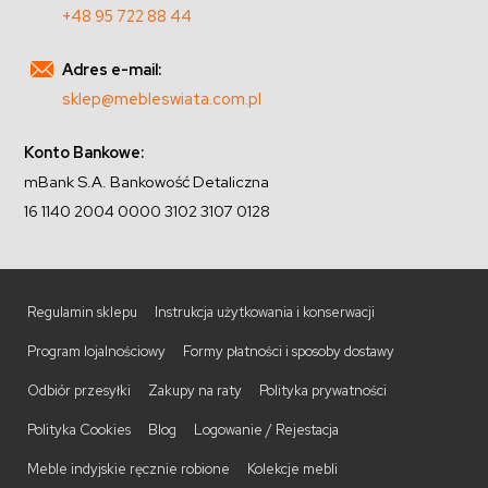
+48 95 722 88 44
Adres e-mail:
sklep@mebleswiata.com.pl
Konto Bankowe:
mBank S.A. Bankowość Detaliczna
16 1140 2004 0000 3102 3107 0128
Regulamin sklepu
Instrukcja użytkowania i konserwacji
Program lojalnościowy
Formy płatności i sposoby dostawy
Odbiór przesyłki
Zakupy na raty
Polityka prywatności
Polityka Cookies
Blog
Logowanie / Rejestacja
Meble indyjskie ręcznie robione
Kolekcje mebli