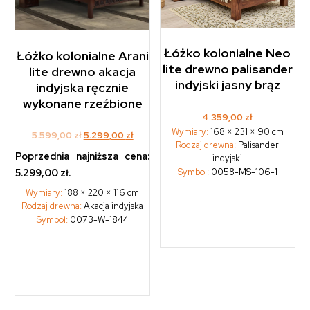
Łóżko kolonialne Neo
Łóżko kolonialne Arani
lite drewno palisander
lite drewno akacja
indyjski jasny brąz
indyjska ręcznie
wykonane rzeźbione
4.359,00
zł
Wymiary:
168 × 231 × 90 cm
Original
Current
5.599,00
zł
5.299,00
zł
Rodzaj drewna:
Palisander
price
price
Poprzednia najniższa cena:
indyjski
was:
is:
Symbol:
0058-MS-106-1
5.299,00
zł
.
5.599,00 zł.
5.299,00 zł.
Wymiary:
188 × 220 × 116 cm
Rodzaj drewna:
Akacja indyjska
Symbol:
0073-W-1844