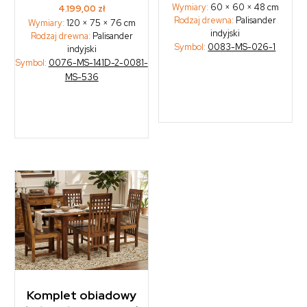
Wymiary:
60 × 60 × 48 cm
4.199,00
zł
Rodzaj drewna:
Palisander
Wymiary:
120 × 75 × 76 cm
indyjski
Rodzaj drewna:
Palisander
Symbol:
0083-MS-026-1
indyjski
Symbol:
0076-MS-141D-2-0081-
MS-536
Komplet obiadowy