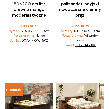
180×200 cm lite
palisander indyjski
drewno mango
nowoczesne ciemny
modernistyczne
brąz
3.899,00
zł
4.359,00
zł
Wymiary:
202 × 222 × 100 cm
Wymiary:
171 × 230 × 90 cm
Rodzaj drewna:
Mango
Rodzaj drewna:
Palisander
indyjski
Symbol:
0075-NRMC-502
Symbol:
0058-MS-106
Promocja!