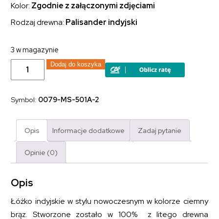
Kolor:
Zgodnie z załączonymi zdjęciami
Rodzaj drewna:
Palisander indyjski
3 w magazynie
ilość
Dodaj do koszyka
Łóżko
kolonialne
Modern
lite
Symbol:
0079-MS-501A-2
drewno
palisander
indyjski
ciemny
Opis
Informacje dodatkowe
Zadaj pytanie
brąz
Opinie (0)
Opis
Łóżko indyjskie w stylu nowoczesnym w kolorze ciemny
brąz. Stworzone zostało w 100% z litego drewna