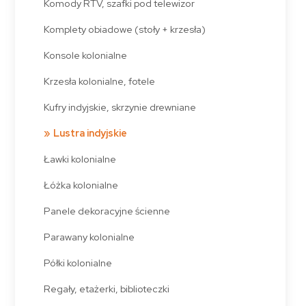
Komody RTV, szafki pod telewizor
Komplety obiadowe (stoły + krzesła)
Konsole kolonialne
Krzesła kolonialne, fotele
Kufry indyjskie, skrzynie drewniane
Lustra indyjskie
Ławki kolonialne
Łóżka kolonialne
Panele dekoracyjne ścienne
Parawany kolonialne
Półki kolonialne
Regały, etażerki, biblioteczki