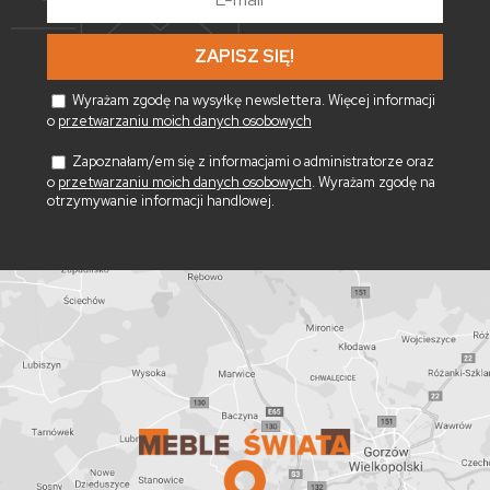
mail
*
Wyrażam zgodę na wysyłkę newslettera. Więcej informacji
o
przetwarzaniu moich danych osobowych
Zapoznałam/em się z informacjami o administratorze oraz
o
przetwarzaniu moich danych osobowych
. Wyrażam zgodę na
otrzymywanie informacji handlowej.