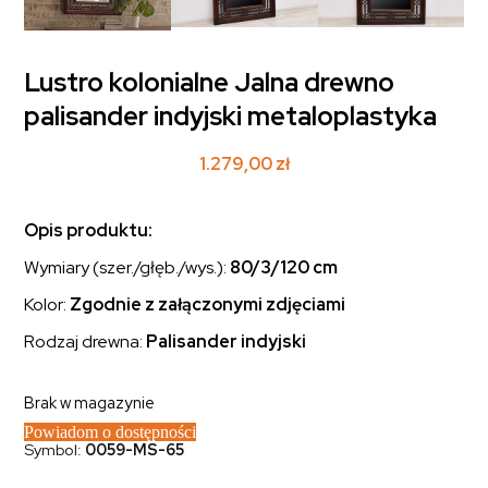
Lustro kolonialne Jalna drewno
palisander indyjski metaloplastyka
1.279,00
zł
Opis produktu:
Wymiary (szer./głęb./wys.):
80/3/120 cm
Kolor:
Zgodnie z załączonymi zdjęciami
Rodzaj drewna:
Palisander indyjski
Brak w magazynie
Powiadom o dostępności
Symbol:
0059-MS-65