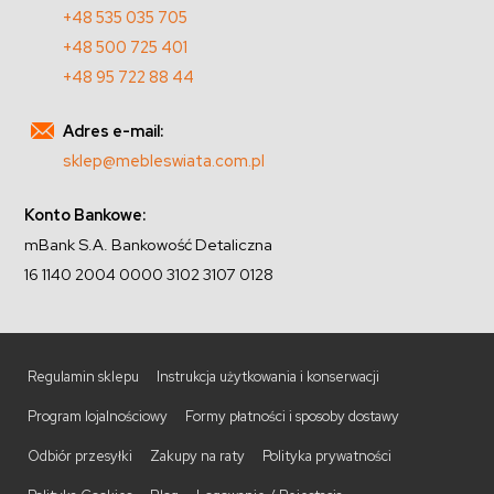
+48 535 035 705
+48 500 725 401
+48 95 722 88 44
Adres e-mail:
sklep@mebleswiata.com.pl
Konto Bankowe:
mBank S.A. Bankowość Detaliczna
16 1140 2004 0000 3102 3107 0128
Regulamin sklepu
Instrukcja użytkowania i konserwacji
Program lojalnościowy
Formy płatności i sposoby dostawy
Odbiór przesyłki
Zakupy na raty
Polityka prywatności