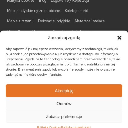
Polityka Cookies
Blog
Logowanie / Rejestacja
Meble indyjskie ręcznie robione
Kolekcje mebli
Meble z rattanu
Dekoracje indyjskie
Materace i stelaże
Oświetlenie
Promocje
Nowości
Barki kolonialne
Zarządzaj zgodą
Biurka kolonialne
Komody kolonialne
Krzesła kolonialne
Aby zapewnić jak najlepsze wrażenia, korzystamy z technologii, takich jak
Kufry indyjskie
Ławki kolonialne
Łóżka kolonialne
pliki cookie, do przechowywania i/lub uzyskiwania dostępu do informacji o
urządzeniu. Zgoda na te technologie pozwoli nam przetwarzać dane, takie
Parawany kolonialne
Półki kolonialne
Regały kolonialne
jak zachowanie podczas przeglądania lub unikalne identyfikatory na tej
stronie. Brak wyrażenia zgody lub wycofanie zgody może niekorzystnie
Stojaki na CD
Stoliki kawowe
Stoliki nocne
wpłynąć na niektóre cechy i funkcje.
Taborety kolonialne
Witryny kolonialne
Akceptuję
Odmów
© 2026
Meble kolonialne
MEBLE ŚWIATA
. Wszystkie prawa
zastrzeżone.
Zobacz preferencje
Realizacja:
KULIKOWSKI-IT.pl Strony internetowe Szczecin
Polityka Cookies
Polityka prywatności