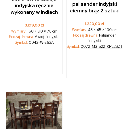
palisander indyjski
indyjska ręcznie
ciemny brąz 2 sztuki
wykonany w Indiach
1.220,00
zł
3.199,00
zł
Wymiary:
45 × 45 × 100 cm
Wymiary:
160 × 90 × 78 cm
Rodzaj drewna:
Palisander
Rodzaj drewna:
Akacja indyjska
indyjski
Symbol:
0042-W-262A
Symbol:
0072-MS-522-KPL2SZT