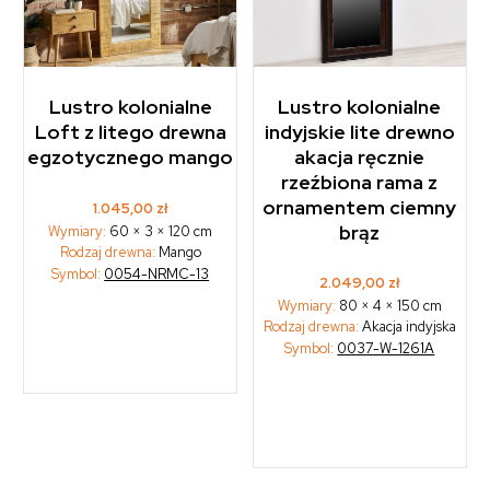
Lustro kolonialne
Lustro kolonialne
Loft z litego drewna
indyjskie lite drewno
egzotycznego mango
akacja ręcznie
rzeźbiona rama z
ornamentem ciemny
1.045,00
zł
brąz
Wymiary:
60 × 3 × 120 cm
Rodzaj drewna:
Mango
Symbol:
0054-NRMC-13
2.049,00
zł
Wymiary:
80 × 4 × 150 cm
Rodzaj drewna:
Akacja indyjska
Symbol:
0037-W-1261A