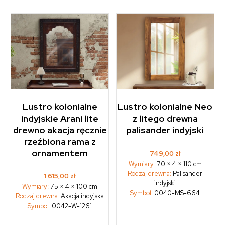
Lustro kolonialne
Lustro kolonialne Neo
indyjskie Arani lite
z litego drewna
drewno akacja ręcznie
palisander indyjski
rzeźbiona rama z
ornamentem
749,00
zł
Wymiary:
70 × 4 × 110 cm
Rodzaj drewna:
Palisander
1.615,00
zł
indyjski
Wymiary:
75 × 4 × 100 cm
Symbol:
0040-MS-664
Rodzaj drewna:
Akacja indyjska
Symbol:
0042-W-1261