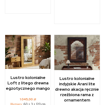
Lustro kolonialne
Lustro kolonialne
Loft z litego drewna
indyjskie Arani lite
egzotycznego mango
drewno akacja ręcznie
rzeźbiona rama z
1.045,00
zł
ornamentem
Wymiary:
60 × 3 × 120 cm