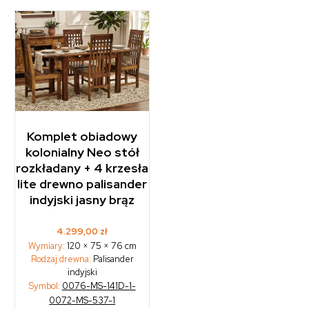
Komplet obiadowy
kolonialny Neo stół
rozkładany + 4 krzesła
lite drewno palisander
indyjski jasny brąz
4.299,00
zł
Wymiary:
120 × 75 × 76 cm
Rodzaj drewna:
Palisander
indyjski
Symbol:
0076-MS-141D-1-
0072-MS-537-1