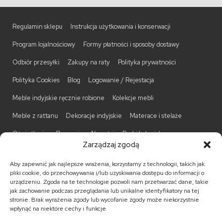
Regulamin sklepu
Instrukcja użytkowania i konserwacji
Program lojalnościowy
Formy płatności i sposoby dostawy
Odbiór przesyłki
Zakupy na raty
Polityka prywatności
Polityka Cookies
Blog
Logowanie / Rejestacja
Meble indyjskie ręcznie robione
Kolekcje mebli
Meble z rattanu
Dekoracje indyjskie
Materace i stelaże
Oświetlenie
Promocje
Nowości
Barki kolonialne
Zarządzaj zgodą
Biurka kolonialne
Komody kolonialne
Krzesła kolonialne
Aby zapewnić jak najlepsze wrażenia, korzystamy z technologii, takich jak
Kufry indyjskie
Ławki kolonialne
Łóżka kolonialne
pliki cookie, do przechowywania i/lub uzyskiwania dostępu do informacji o
urządzeniu. Zgoda na te technologie pozwoli nam przetwarzać dane, takie
Parawany kolonialne
Półki kolonialne
Regały kolonialne
jak zachowanie podczas przeglądania lub unikalne identyfikatory na tej
stronie. Brak wyrażenia zgody lub wycofanie zgody może niekorzystnie
Stojaki na CD
Stoliki kawowe
Stoliki nocne
wpłynąć na niektóre cechy i funkcje.