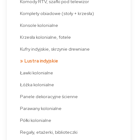
Komody RTV, szafki pod telewizor
Komplety obiadowe (stoły + krzesła)
Konsole kolonialne
Krzesła kolonialne, fotele
Kufry indyjskie, skrzynie drewniane
Lustra indyjskie
Ławki kolonialne
Łóżka kolonialne
Panele dekoracyjne ścienne
Parawany kolonialne
Półki kolonialne
Regały, etażerki, biblioteczki