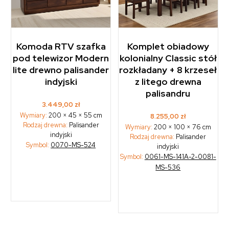
Komoda RTV szafka
Komplet obiadowy
pod telewizor Modern
kolonialny Classic stół
lite drewno palisander
rozkładany + 8 krzeseł
indyjski
z litego drewna
palisandru
3.449,00
zł
Wymiary:
200 × 45 × 55 cm
8.255,00
zł
Rodzaj drewna:
Palisander
Wymiary:
200 × 100 × 76 cm
indyjski
Rodzaj drewna:
Palisander
Symbol:
0070-MS-524
indyjski
Symbol:
0061-MS-141A-2-0081-
MS-536