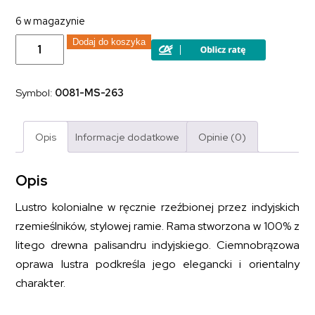
6 w magazynie
ilość
Dodaj do koszyka
Lustro
kolonialne
Warszawa
rama
Symbol:
0081-MS-263
lite
drewno
palisander
indyjski
Opis
Informacje dodatkowe
Opinie (0)
ręcznie
rzeźbione
Opis
Lustro kolonialne w ręcznie rzeźbionej przez indyjskich
rzemieślników, stylowej ramie. Rama stworzona w 100% z
litego drewna palisandru indyjskiego. Ciemnobrązowa
oprawa lustra podkreśla jego elegancki i orientalny
charakter.