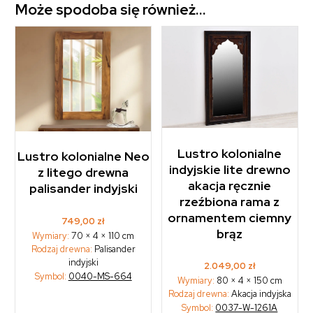
Może spodoba się również…
Lustro kolonialne
Lustro kolonialne Neo
indyjskie lite drewno
z litego drewna
akacja ręcznie
palisander indyjski
rzeźbiona rama z
ornamentem ciemny
749,00
zł
brąz
Wymiary:
70 × 4 × 110 cm
Rodzaj drewna:
Palisander
indyjski
2.049,00
zł
Symbol:
0040-MS-664
Wymiary:
80 × 4 × 150 cm
Rodzaj drewna:
Akacja indyjska
Symbol:
0037-W-1261A