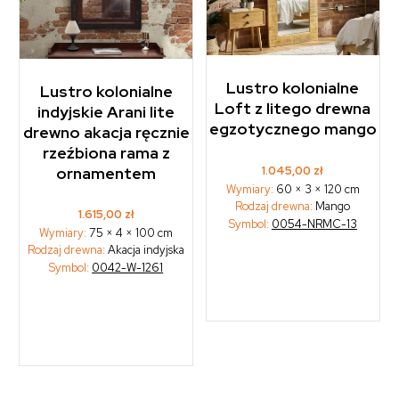
Lustro kolonialne
Lustro kolonialne
Loft z litego drewna
indyjskie Arani lite
egzotycznego mango
drewno akacja ręcznie
rzeźbiona rama z
1.045,00
zł
ornamentem
Wymiary:
60 × 3 × 120 cm
Rodzaj drewna:
Mango
1.615,00
zł
Symbol:
0054-NRMC-13
Wymiary:
75 × 4 × 100 cm
Rodzaj drewna:
Akacja indyjska
Symbol:
0042-W-1261