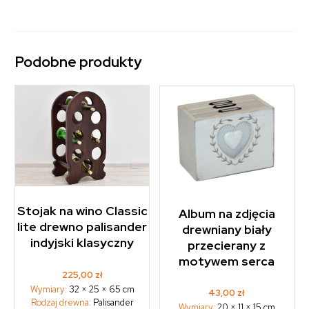
Podobne produkty
Stojak na wino Classic
Album na zdjęcia
lite drewno palisander
drewniany biały
indyjski klasyczny
przecierany z
motywem serca
225,00
zł
Wymiary:
32 × 25 × 65 cm
43,00
zł
Rodzaj drewna:
Palisander
Wymiary:
20 × 11 × 15 cm