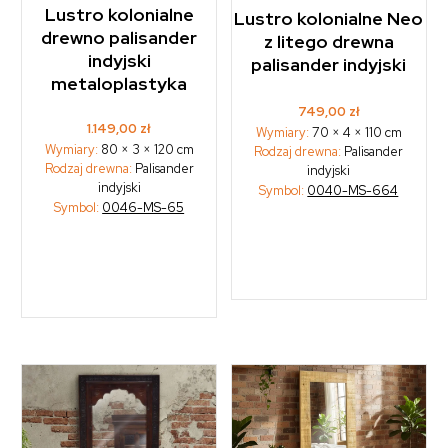
Lustro kolonialne
Lustro kolonialne Neo
drewno palisander
z litego drewna
indyjski
palisander indyjski
metaloplastyka
749,00
zł
1.149,00
zł
Wymiary:
70 × 4 × 110 cm
Wymiary:
80 × 3 × 120 cm
Rodzaj drewna:
Palisander
Rodzaj drewna:
Palisander
indyjski
indyjski
Symbol:
0040-MS-664
Symbol:
0046-MS-65