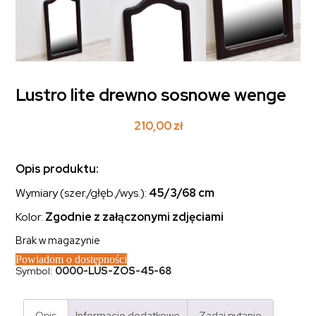
Lustro lite drewno sosnowe wenge
210,00
zł
Opis produktu:
Wymiary (szer./głęb./wys.):
45/3/68 cm
Kolor:
Zgodnie z załączonymi zdjęciami
Brak w magazynie
Powiadom o dostępności
Symbol:
0000-LUS-ZOS-45-68
Opis
Informacje dodatkowe
Zadaj pytanie