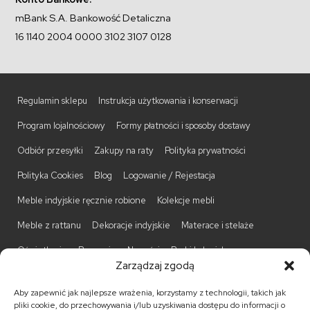
mBank S.A. Bankowość Detaliczna
16 1140 2004 0000 3102 3107 0128
Regulamin sklepu
Instrukcja użytkowania i konserwacji
Program lojalnościowy
Formy płatności i sposoby dostawy
Odbiór przesyłki
Zakupy na raty
Polityka prywatności
Polityka Cookies
Blog
Logowanie / Rejestacja
Meble indyjskie ręcznie robione
Kolekcje mebli
Meble z rattanu
Dekoracje indyjskie
Materace i stelaże
Oświetlenie
Promocje
Nowości
Barki kolonialne
Zarządzaj zgodą
Biurka kolonialne
Komody kolonialne
Krzesła kolonialne
Aby zapewnić jak najlepsze wrażenia, korzystamy z technologii, takich jak
Kufry indyjskie
Ławki kolonialne
Łóżka kolonialne
pliki cookie, do przechowywania i/lub uzyskiwania dostępu do informacji o