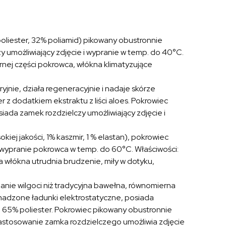
poliester, 32% poliamid) pikowany obustronnie
 umożliwiający zdjęcie i wypranie w temp. do 40°C.
rnej części pokrowca, włókna klimatyzujące
ryjnie, działa regeneracyjnie i nadaje skórze
 z dodatkiem ekstraktu z liści aloes. Pokrowiec
ada zamek rozdzielczy umożliwiający zdjęcie i
kiej jakości, 1% kaszmir, 1 % elastan), pokrowiec
 wypranie pokrowca w temp. do 60°C. Właściwości:
włókna utrudnia brudzenie, miły w dotyku,
nie wilgoci niż tradycyjna bawełna, równomierna
omadzone ładunki elektrostatyczne, posiada
i, 65% poliester. Pokrowiec pikowany obustronnie
astosowanie zamka rozdzielczego umożliwia zdjęcie