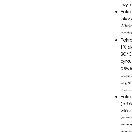
i wyp
Pokr
jakoś
Właśc
podra
Pokr
1 % e
30°C.
cyrku
baweł
odpro
organ
Zasto
Pokr
(58.6
włókn
zacho
chron
nadaj