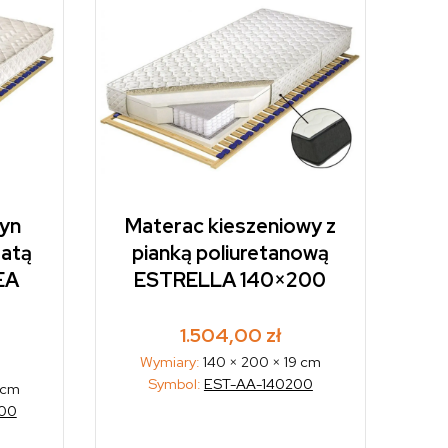
żyn
Materac kieszeniowy z
atą
pianką poliuretanową
EA
ESTRELLA 140×200
1.504,00
zł
Wymiary:
140 × 200 × 19 cm
Symbol:
EST-AA-140200
 cm
00