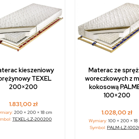
terac kieszeniowy
Materac ze sprę
prężynowy TEXEL
woreczkowych z m
200×200
kokosową PALM
100×200
1.831,00
zł
1.028,00
zł
miary:
200 × 200 × 18 cm
mbol:
TEXEL-LZ-200200
Wymiary:
100 × 200 × 18
Symbol:
PALM-LZ-1002