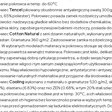
ranie pokrowca w temp. do 60°C.
owiec
Tencel
pikowany obustronnie antyalergiczną owatą 300g/
ci, 65% poliester). Pokrowiec posiada zamek rozdzielczy umożliw
iwości: nadzwyczaj gładkie włókno bez dodatków chemikaliów, 
żnia skóry, zapobiega rozwojowi bakterii i roztoczy, posiada do
owiec
Cotton Natural
z serii dzianin naturalnych, wykonany jes
lastan. Gramatura 360 g/m2. Zastosowanie zamka rozdzielczego
 W wybranych modelach materacy w pokrowcu stosuje się dodat
lację powietrza wewnątrz materaca. Pokrowiec jest lekki, delika
ny zapewniają dobrą cyrkulację powietrza, a dzięki swojej higros
wadzanie wilgoci i tym samym zwiększają komfort użytkowania 
izmu. Mają właściwości hypoalergiczne, antystatyczne i antyse
sowanie naturalnych materiałów jest przyjazne dla środowiska
owiec
Cooling
wykonano z materiału o gramaturze 520 g/m2, skł
%), elastanu (6.83%) oraz nici ZEN (0.68%, w tym 20% stali szla
a pokrowców, pranie możliwe jest w temp. 30°C, a ich właściwośc
wana jest ich higiena bez konieczności prania w wyższych temp
i nas przed gromadzeniem się ładunków elektrostatycznych. Doln
e się do prania.Ludzie potrzebują dobrych warunków do spania, a