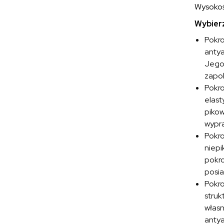
Wysokoś
Wybierz
Pokr
antya
Jego 
zapob
Pokr
elast
pikow
wypra
Pokr
niepi
pokro
posia
Pokr
struk
własn
antya