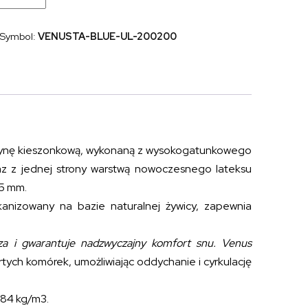
kieszeniowy
sprężynowy
z
Symbol:
VENUSTA-BLUE-UL-200200
lateksem
talalay
VENUS
TALALAY
BLUE
200x200
ężynę kieszonkową, wykonaną z wysokogatunkowego
az z jednej strony warstwą nowoczesnego lateksu
35 mm.
kanizowany na bazie naturalnej żywicy, zapewnia
a i gwarantuje nadzwyczajny komfort snu.
Venus
tych komórek, umożliwiając oddychanie i cyrkulację
 84 kg/m3.