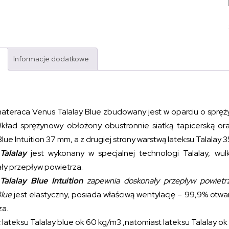
Informacje dodatkowe
ateraca Venus Talalay Blue zbudowany jest w oparciu o spr
Wkład sprężynowy obłożony obustronnie siatką tapicerską or
Blue Intuition 37 mm, a z drugiej strony warstwą lateksu Talalay 
Talalay
jest wykonany w specjalnej technologi Talalay, wul
ły przepływ powietrza.
Talalay Blue Intuition
zapewnia doskonały przepływ powietrz
Blue
jest elastyczny, posiada właściwą wentylację – 99,9% otwar
za.
lateksu Talalay blue ok 60 kg/m3 ,natomiast lateksu Talalay ok