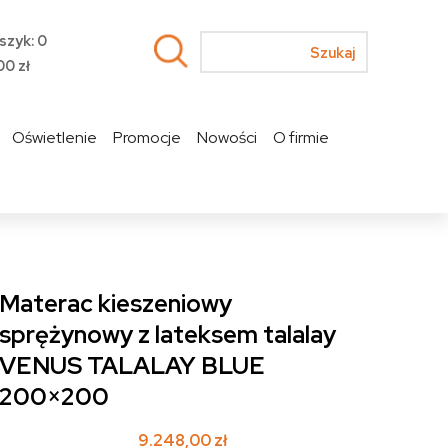
szyk: 0
00
zł
Oświetlenie
Promocje
Nowości
O firmie
Materac kieszeniowy
sprężynowy z lateksem talalay
VENUS TALALAY BLUE
200×200
9.248,00
zł