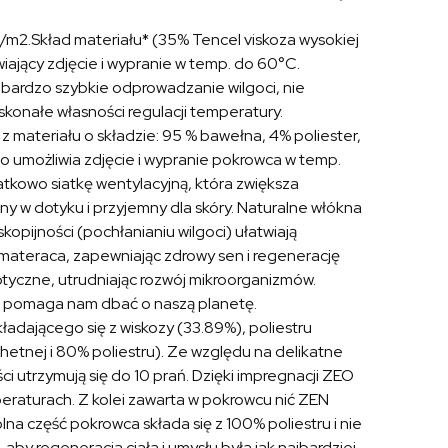
m2.Skład materiału* (35% Tencel viskoza wysokiej
iający zdjęcie i wypranie w temp. do 60°C.
bardzo szybkie odprowadzanie wilgoci, nie
skonałe własności regulacji temperatury.
t z materiału o składzie: 95 % bawełna, 4% poliester,
 umożliwia zdjęcie i wypranie pokrowca w temp.
kowo siatkę wentylacyjną, która zwiększa
tny w dotyku i przyjemny dla skóry. Naturalne włókna
kopijności (pochłanianiu wilgoci) ułatwiają
materaca, zapewniając zdrowy sen i regenerację
ptyczne, utrudniając rozwój mikroorganizmów.
 i pomaga nam dbać o naszą planetę.
adającego się z wiskozy (33.89%), poliestru
chetnej i 80% poliestru). Ze względu na delikatne
i utrzymują się do 10 prań. Dzięki impregnacji ZEO
eraturach. Z kolei zawarta w pokrowcu nić ZEN
a część pokrowca składa się z 100% poliestru i nie
by regeneracja ciała i umysłu była jak najbardziej