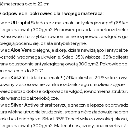
ć materaca około 22 cm.
 odpowiedni pokrowiec dla Twojego materaca:
owiec
Ultraphil
Składa się z materiału antyalergicznego* (68% 
lergiczną owatą 300g/m2. Pokrowiec posiada zamek rozdzielczy
właściwości to: szybko i równomiernie rozprowadza wilgoć w gó
iegają poceniu się, działa antybakteryjnie.
owiec
Aloe Vera
pielęgnuje skórę, działa nawilżająco i antybakte
yczność, wspomaga ukrwienie. Skład: 35% wiskoza, 65% poliester
any obustronnie antyalergiczną owatą 300g/m2. Pokrowiec posi
nie w temp. do 60°C.
owiec
Kaszmir
skład materiału* (74% poliester, 24 % viskoza wyso
kowany. Zastosowanie zamka rozdzielczego umożliwia zdjęcie i
wiec bardzo dobrze odprowadza wilgoć, równomierna struktura 
da własności bakteriobójcze.
owiec
Silver Active
charakteryzuje znacznie lepsze odprowadza
tura włókna utrudnia brudzenie, srebrna nić rozładowuje nagr
ości bakteriobójcze. Skład: 35% Tencel viskoza wysokiej jakośc
lergiczną owatą 300g/m2. Materiał nasączony jonami srebra. Z