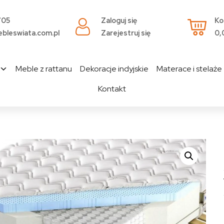
705
Zaloguj się
Ko
bleswiata.com.pl
Zarejestruj się
0,
Meble z rattanu
Dekoracje indyjskie
Materace i stelaże
Kontakt