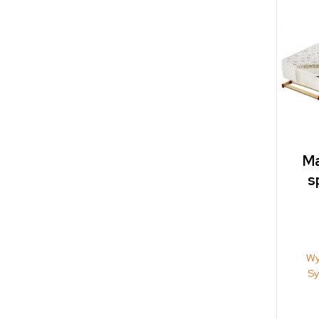
Ma
s
Wy
Sy