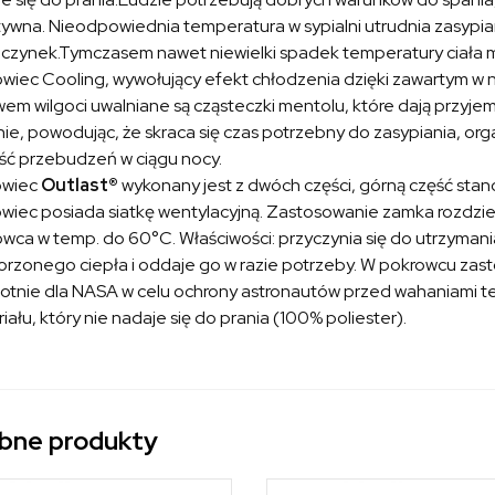
ywna. Nieodpowiednia temperatura w sypialni utrudnia zasypian
zynek.Tymczasem nawet niewielki spadek temperatury ciała mo
wiec Cooling, wywołujący efekt chłodzenia dzięki zawartym w 
em wilgoci uwalniane są cząsteczki mentolu, które dają przyjemn
nie, powodując, że skraca się czas potrzebny do zasypiania, or
lość przebudzeń w ciągu nocy.
owiec
Outlast®
wykonany jest z dwóch części, górną część stan
wiec posiada siatkę wentylacyjną. Zastosowanie zamka rozdziel
wca w temp. do 60°C. Właściwości: przyczynia się do utrzyman
rzonego ciepła i oddaje go w razie potrzeby. W pokrowcu za
otnie dla NASA w celu ochrony astronautów przed wahaniami te
iału, który nie nadaje się do prania (100% poliester).
bne produkty