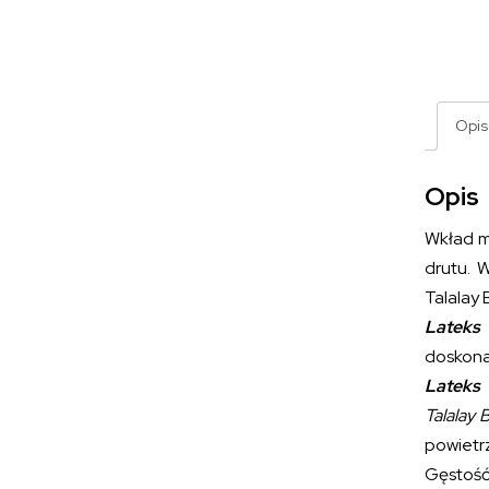
Opis
Opis
Wkład m
drutu. 
Talalay 
Lateks 
doskona
Lateks 
Talalay 
powietr
Gęstość 