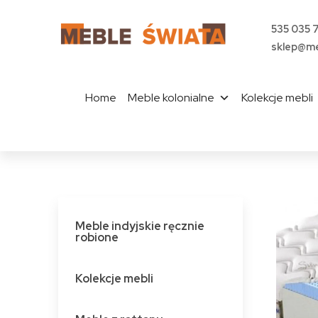
535 035 
sklep@me
Home
Meble kolonialne
Kolekcje mebli
Meble indyjskie ręcznie
robione
Kolekcje mebli