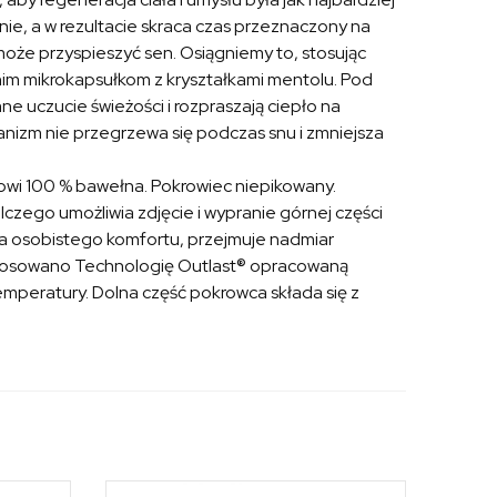
ie, a w rezultacie skraca czas przeznaczony na
że przyspieszyć sen. Osiągniemy to, stosując
nim mikrokapsułkom z kryształkami mentolu. Pod
e uczucie świeżości i rozpraszają ciepło na
ganizm nie przegrzewa się podczas snu i zmniejsza
owi 100 % bawełna. Pokrowiec niepikowany.
czego umożliwia zdjęcie i wypranie górnej części
ia osobistego komfortu, przejmuje nadmiar
stosowano Technologię Outlast® opracowaną
mperatury. Dolna część pokrowca składa się z