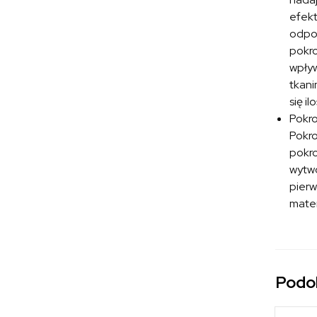
efekt
odpoc
pokro
wpływ
tkani
się i
Pokr
Pokro
pokro
wytwo
pierw
mater
Podo