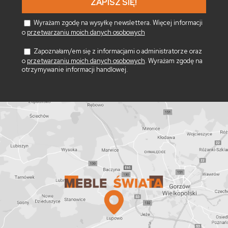
Wyrażam zgodę na wysyłkę newslettera. Więcej informacji
o
przetwarzaniu moich danych osobowych
Zapoznałam/em się z informacjami o administratorze oraz
o
przetwarzaniu moich danych osobowych
. Wyrażam zgodę na
otrzymywanie informacji handlowej.