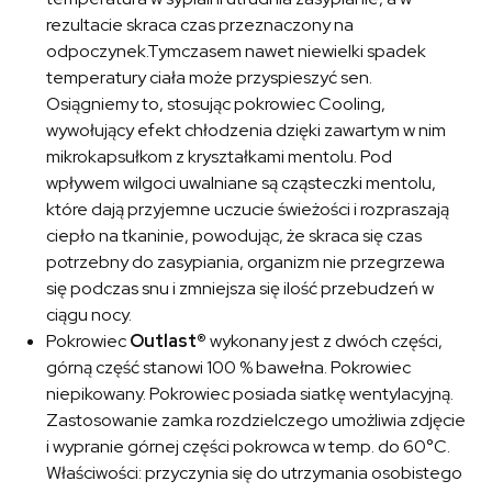
rezultacie skraca czas przeznaczony na
odpoczynek.Tymczasem nawet niewielki spadek
temperatury ciała może przyspieszyć sen.
Osiągniemy to, stosując pokrowiec Cooling,
wywołujący efekt chłodzenia dzięki zawartym w nim
mikrokapsułkom z kryształkami mentolu. Pod
wpływem wilgoci uwalniane są cząsteczki mentolu,
które dają przyjemne uczucie świeżości i rozpraszają
ciepło na tkaninie, powodując, że skraca się czas
potrzebny do zasypiania, organizm nie przegrzewa
się podczas snu i zmniejsza się ilość przebudzeń w
ciągu nocy.
Pokrowiec
Outlast®
wykonany jest z dwóch części,
górną część stanowi 100 % bawełna. Pokrowiec
niepikowany. Pokrowiec posiada siatkę wentylacyjną.
Zastosowanie zamka rozdzielczego umożliwia zdjęcie
i wypranie górnej części pokrowca w temp. do 60°C.
Właściwości: przyczynia się do utrzymania osobistego