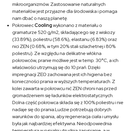
mikroorganizmów. Zastosowanie naturalnych
materiałów jest przyjazne dla środowiska i pomaga
nam dbać o naszą planetę.
Pokrowiec
Cooling
wykonano z materiału o
gramaturze 520 g/m2, składającego się z wiskozy
(33.89%), poliestru (58.6%), elastanu (6.83%) oraz
nici ZEN (0.68%, w tym 20% stali szlachetnej i 80%
poliestru). Ze względu na delikatne włókna
pokrowców, pranie możliwe jest w temp. 30°C, a ich
właściwości utrzymują się do 10 prań. Dzięki
impregnacji ZEO zachowana jest ich higiena bez
konieczności prania w wyższych temperaturach. Z
kolei zawarta w pokrowcu nić ZEN chroni nas przed
gromadzeniem się ładunków elektrostatycznych.
Dolna część pokrowca składa się z 100% poliestru i nie
nadaje się do prania.Ludzie potrzebują dobrych
warunków do spania, aby regeneracja ciała i umysłu
była jak najbardziej efektywna. Nieodpowiednia
temperatura w sypialni utrudnia zasypianie, a w