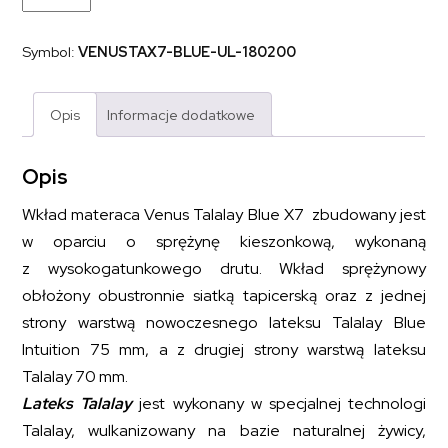
kieszeniowy
sprężynowy
z
Symbol:
VENUSTAX7-BLUE-UL-180200
lateksem
talalay
VENUS
TALALAY
Opis
Informacje dodatkowe
BLUE
X7
180x200
Opis
Wkład materaca Venus Talalay Blue X7 zbudowany jest
w oparciu o sprężynę kieszonkową, wykonaną
z wysokogatunkowego drutu. Wkład sprężynowy
obłożony obustronnie siatką tapicerską oraz z jednej
strony warstwą nowoczesnego lateksu Talalay Blue
Intuition 75 mm, a z drugiej strony warstwą lateksu
Talalay 70 mm.
Lateks Talalay
jest wykonany w specjalnej technologi
Talalay, wulkanizowany na bazie naturalnej żywicy,