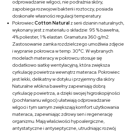
odprowadzanie wilgoci, nie podrażnia skóry,
zapobiega rozwojowi bakterii i roztoczy, posiada
doskonałe własności regulacji temperatury.
Pokrowiec
Cotton Natural
z serii dzianin naturalnych,
wykonany jest z materiału o składzie: 95 % bawełna,
4% poliester, 1 % elastan. Gramatura 360 g/m2.
Zastosowanie zamka rozdzielczego umożliwia zdjęcie
i wypranie pokrowca w temp. 30°C. W wybranych
modelach materacy w pokrowcu stosuje się
dodatkowo siatkę wentylacyjną, która zwiększa
cyrkulację powietrza wewnątrz materaca. Pokrowiec
jest lekki, delikatny w dotyku i przyjemny dla skóry.
Naturalne włókna bawełny zapewniają dobrą
cyrkulację powietrza, a dzięki swojej higroskopijności
(pochłanianiu wilgoci) ułatwiają odprowadzanie
wilgoci i tym samym zwiększają komfort użytkowania
materaca, zapewniając zdrowy sen i regenerację
organizmu. Mają właściwości hypoalergiczne,
antystatyczne i antyseptyczne, utrudniając rozwój