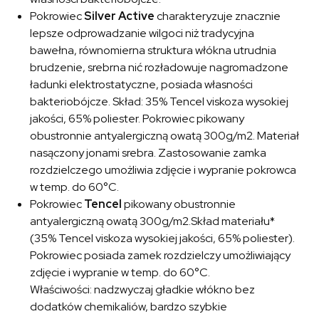
Pokrowiec
Silver Active
charakteryzuje znacznie
lepsze odprowadzanie wilgoci niż tradycyjna
bawełna, równomierna struktura włókna utrudnia
brudzenie, srebrna nić rozładowuje nagromadzone
ładunki elektrostatyczne, posiada własności
bakteriobójcze. Skład: 35% Tencel viskoza wysokiej
jakości, 65% poliester. Pokrowiec pikowany
obustronnie antyalergiczną owatą 300g/m2. Materiał
nasączony jonami srebra. Zastosowanie zamka
rozdzielczego umożliwia zdjęcie i wypranie pokrowca
w temp. do 60°C.
Pokrowiec
Tencel
pikowany obustronnie
antyalergiczną owatą 300g/m2.Skład materiału*
(35% Tencel viskoza wysokiej jakości, 65% poliester).
Pokrowiec posiada zamek rozdzielczy umożliwiający
zdjęcie i wypranie w temp. do 60°C.
Właściwości: nadzwyczaj gładkie włókno bez
dodatków chemikaliów, bardzo szybkie