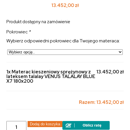
13.452,00
zł
Produkt dostępny na zamówienie
Pokrowiec
*
Wybierz odpowiedni pokrowiec dla Twojego materaca:
1x Materac kieszeniowy sprężynowy z
13.452,00 zł
lateksem talalay VENUS TALALAY BLUE
X7 180x200
Razem:
13.452,00 zł
ilość
Dodaj do koszyka
Materac