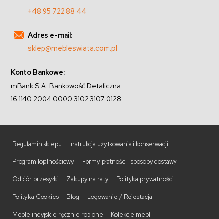
+48 95 722 88 44
Adres e-mail:
sklep@mebleswiata.com.pl
Konto Bankowe:
mBank S.A. Bankowość Detaliczna
16 1140 2004 0000 3102 3107 0128
Regulamin sklepu
Instrukcja użytkowania i konserwacji
Program lojalnościowy
Formy płatności i sposoby dostawy
Odbiór przesyłki
Zakupy na raty
Polityka prywatności
Polityka Cookies
Blog
Logowanie / Rejestacja
Meble indyjskie ręcznie robione
Kolekcje mebli