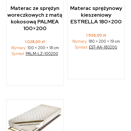
Materac ze sprężyn
Materac sprężynowy
woreczkowych z matą
kieszeniowy
kokosową PALMEA
ESTRELLA 180×200
100×200
1.926,00
zł
Wymiary:
180 × 200 × 19 cm
1.028,00
zł
Symbol:
EST-AA-180200
Wymiary:
100 × 200 × 18 cm
Symbol:
PALM-LZ-100200