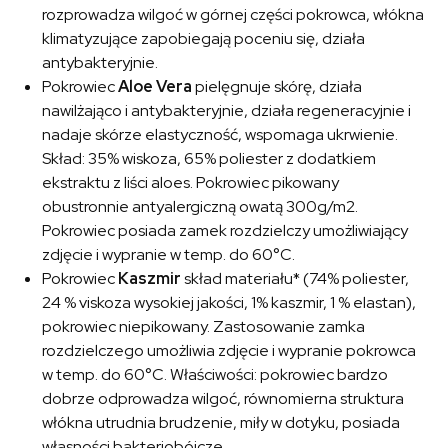
rozprowadza wilgoć w górnej części pokrowca, włókna
klimatyzujące zapobiegają poceniu się, działa
antybakteryjnie.
Pokrowiec
Aloe Vera
pielęgnuje skórę, działa
nawilżająco i antybakteryjnie, działa regeneracyjnie i
nadaje skórze elastyczność, wspomaga ukrwienie.
Skład: 35% wiskoza, 65% poliester z dodatkiem
ekstraktu z liści aloes. Pokrowiec pikowany
obustronnie antyalergiczną owatą 300g/m2.
Pokrowiec posiada zamek rozdzielczy umożliwiający
zdjęcie i wypranie w temp. do 60°C.
Pokrowiec
Kaszmir
skład materiału* (74% poliester,
24 % viskoza wysokiej jakości, 1% kaszmir, 1 % elastan),
pokrowiec niepikowany. Zastosowanie zamka
rozdzielczego umożliwia zdjęcie i wypranie pokrowca
w temp. do 60°C. Właściwości: pokrowiec bardzo
dobrze odprowadza wilgoć, równomierna struktura
włókna utrudnia brudzenie, miły w dotyku, posiada
własności bakteriobójcze.