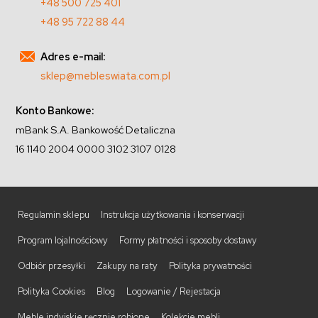
+48 500 725 401
+48 95 722 88 44
Adres e-mail:
sklep@mebleswiata.com.pl
Konto Bankowe:
mBank S.A. Bankowość Detaliczna
16 1140 2004 0000 3102 3107 0128
Regulamin sklepu
Instrukcja użytkowania i konserwacji
Program lojalnościowy
Formy płatności i sposoby dostawy
Odbiór przesyłki
Zakupy na raty
Polityka prywatności
Polityka Cookies
Blog
Logowanie / Rejestacja
Meble indyjskie ręcznie robione
Kolekcje mebli