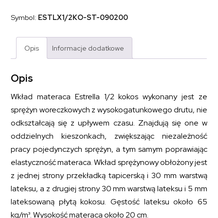
z
płytą
Symbol:
ESTLX1/2KO-ST-090200
kokosową
ESTRELLA
1/2
KOKOS
Opis
Informacje dodatkowe
90x200
Opis
Wkład materaca Estrella 1/2 kokos wykonany jest ze
sprężyn woreczkowych z wysokogatunkowego drutu, nie
odkształcają się z upływem czasu. Znajdują się one w
oddzielnych kieszonkach, zwiększając niezależność
pracy pojedynczych sprężyn, a tym samym poprawiając
elastyczność materaca. Wkład sprężynowy obłożony jest
z jednej strony przekładką tapicerską i 30 mm warstwą
lateksu, a z drugiej strony 30 mm warstwą lateksu i 5 mm
lateksowaną płytą kokosu. Gęstość lateksu około 65
kg/m³. Wysokość materaca około 20 cm.