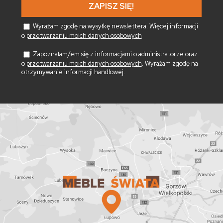
Wyrażam zgodę na wysyłkę newslettera. Więcej informacji
o
przetwarzaniu moich danych osobowych
Zapoznałam/em się z informacjami o administratorze oraz
o
przetwarzaniu moich danych osobowych
. Wyrażam zgodę na
otrzymywanie informacji handlowej.