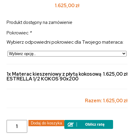
1.625,00
zł
Produkt dostępny na zamówienie
Pokrowiec
*
Wybierz odpowiedni pokrowiec dla Twojego materaca:
1x Materac kieszeniowy z płytą kokosową
1.625,00 zł
ESTRELLA 1/2 KOKOS 90x200
Razem:
1.625,00 zł
ilość
Dodaj do koszyka
Materac
kieszeniowy