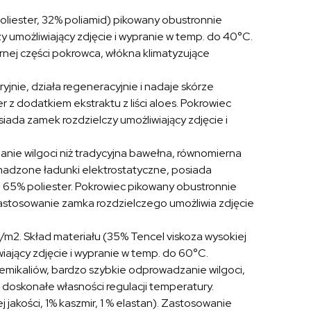
oliester, 32% poliamid) pikowany obustronnie
 umożliwiający zdjęcie i wypranie w temp. do 40°C.
rnej części pokrowca, włókna klimatyzujące
ryjnie, działa regeneracyjnie i nadaje skórze
 z dodatkiem ekstraktu z liści aloes. Pokrowiec
ada zamek rozdzielczy umożliwiający zdjęcie i
nie wilgoci niż tradycyjna bawełna, równomierna
omadzone ładunki elektrostatyczne, posiada
i, 65% poliester. Pokrowiec pikowany obustronnie
astosowanie zamka rozdzielczego umożliwia zdjęcie
m2. Skład materiału (35% Tencel viskoza wysokiej
iający zdjęcie i wypranie w temp. do 60°C.
mikaliów, bardzo szybkie odprowadzanie wilgoci,
a doskonałe własności regulacji temperatury.
j jakości, 1% kaszmir, 1 % elastan). Zastosowanie