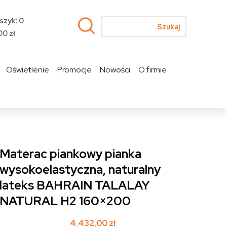
szyk: 0
00
zł
Oświetlenie
Promocje
Nowości
O firmie
Materac piankowy pianka
wysokoelastyczna, naturalny
lateks BAHRAIN TALALAY
NATURAL H2 160×200
4.432,00
zł