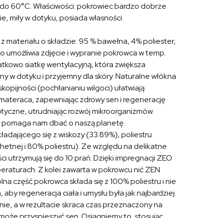
 do 60°C. Właściwości: pokrowiec bardzo dobrze
, miły w dotyku, posiada własności
t z materiału o składzie: 95 % bawełna, 4% poliester,
 umożliwia zdjęcie i wypranie pokrowca w temp.
kowo siatkę wentylacyjną, która zwiększa
tny w dotyku i przyjemny dla skóry. Naturalne włókna
kopijności (pochłanianiu wilgoci) ułatwiają
materaca, zapewniając zdrowy sen i regenerację
ptyczne, utrudniając rozwój mikroorganizmów.
 i pomaga nam dbać o naszą planetę.
adającego się z wiskozy (33.89%), poliestru
chetnej i 80% poliestru). Ze względu na delikatne
i utrzymują się do 10 prań. Dzięki impregnacji ZEO
eraturach. Z kolei zawarta w pokrowcu nić ZEN
a część pokrowca składa się z 100% poliestru i nie
aby regeneracja ciała i umysłu była jak najbardziej
ie, a w rezultacie skraca czas przeznaczony na
oże przyspieszyć sen. Osiągniemy to, stosując