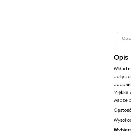
Opis
Opis
Wkład 
połączo
podparc
Miękka 
wadze d
Gęstość 
Wysokoś
Wybierz