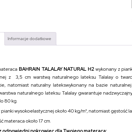
Informacje dodatkowe
materaca
BAHRAIN TALALAY NATURAL H2
wykonany z piank
nej z 3,5 cm warstwą naturalnego lateksu Talalay o tward
ie, natomiast naturalny latekswykonany na bazie naturalnej
warstwa naturalnego lateksu Talalay gwarantuje nadzwyczajn
o 80 kg.
pianki wysokoelastycznej około 40 kg/m³, natomiast gęstość la
ć materaca około 17 cm.
 odpowiedni pokrowiec dla Twojego materaca: