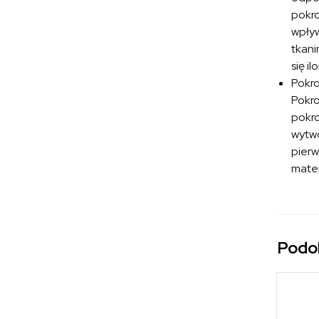
pokro
wpływ
tkani
się i
Pokr
Pokro
pokro
wytwo
pierw
mater
Podo