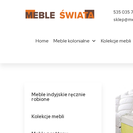
535 035 
sklep@me
Home
Meble kolonialne
Kolekcje mebli
Meble indyjskie ręcznie
robione
Kolekcje mebli