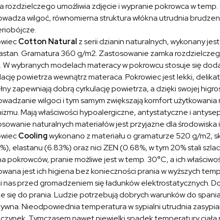
 rozdzielczego umożliwia zdjęcie i wypranie pokrowca w temp.
wadza wilgoć, równomierna struktura włókna utrudnia brudzenie
riobójcze.
owiec
Cotton Natural
z serii dzianin naturalnych, wykonany jes
lastan. Gramatura 360 g/m2. Zastosowanie zamka rozdzielczego
 W wybranych modelach materacy w pokrowcu stosuje się dodat
lację powietrza wewnątrz materaca. Pokrowiec jest lekki, delika
ny zapewniają dobrą cyrkulację powietrza, a dzięki swojej higros
wadzanie wilgoci i tym samym zwiększają komfort użytkowania 
izmu. Mają właściwości hypoalergiczne, antystatyczne i antyse
sowanie naturalnych materiałów jest przyjazne dla środowiska
owiec
Cooling
wykonano z materiału o gramaturze 520 g/m2, skł
%), elastanu (6.83%) oraz nici ZEN (0.68%, w tym 20% stali szla
a pokrowców, pranie możliwe jest w temp. 30°C, a ich właściwośc
wana jest ich higiena bez konieczności prania w wyższych temp
i nas przed gromadzeniem się ładunków elektrostatycznych. Doln
e się do prania. Ludzie potrzebują dobrych warunków do spania, 
ywna. Nieodpowiednia temperatura w sypialni utrudnia zasypian
zynek. Tymczasem nawet niewielki spadek temperatury ciała m