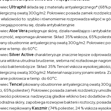
owiec
Ultraphil
składa się z materiału antyalergicznego* (68% p
lergiczną owatą 300g/m2. Pokrowiec posiada zamek rozdzielczy
właściwości to: szybko i równomiernie rozprowadza wilgoć w gó
iegają poceniu się, działa antybakteryjnie.
owiec
Aloe Vera
pielęgnuje skórę, działa nawilżająco i antybakte
yczność, wspomaga ukrwienie. Skład: 35% wiskoza, 65% poliester
any obustronnie antyalergiczną owatą 300g/m2. Pokrowiec posi
nie w temp. do 60°C.
owiec
Silver Active
charakteryzuje znacznie lepsze odprowadza
tura włókna utrudnia brudzenie, srebrna nić rozładowuje nagr
ości bakteriobójcze. Skład: 35% Tencel viskoza wysokiej jakośc
lergiczną owatą 300g/m2. Materiał nasączony jonami srebra. Z
ranie pokrowca w temp. do 60°C.
owiec
Tencel
pikowany obustronnie antyalergiczną owatą 300g/
ci, 65% poliester). Pokrowiec posiada zamek rozdzielczy umożliw
iwości pokrowca: nadzwyczaj gładkie włókno bez dodatków che
odrażnia skóry, zapobiega rozwojowi bakterii i roztoczy, posiad
owiec niepikowany
Kaszmir
(74% poliester, 24 % viskoza wysokie