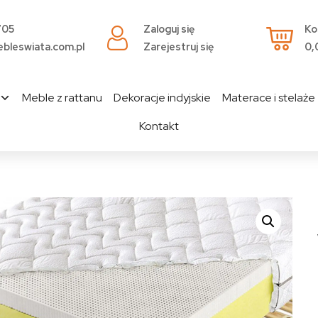
705
Zaloguj się
Ko
bleswiata.com.pl
Zarejestruj się
0,
Meble z rattanu
Dekoracje indyjskie
Materace i stelaże
Kontakt