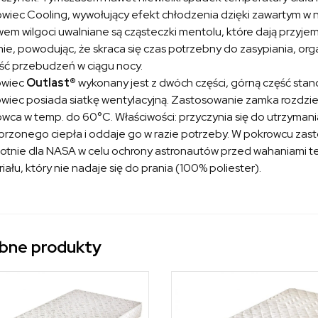
wiec Cooling, wywołujący efekt chłodzenia dzięki zawartym w 
em wilgoci uwalniane są cząsteczki mentolu, które dają przyjemn
nie, powodując, że skraca się czas potrzebny do zasypiania, or
lość przebudzeń w ciągu nocy.
owiec
Outlast®
wykonany jest z dwóch części, górną część sta
wiec posiada siatkę wentylacyjną. Zastosowanie zamka rozdziel
wca w temp. do 60°C. Właściwości: przyczynia się do utrzyman
rzonego ciepła i oddaje go w razie potrzeby. W pokrowcu za
otnie dla NASA w celu ochrony astronautów przed wahaniami te
iału, który nie nadaje się do prania (100% poliester).
bne produkty