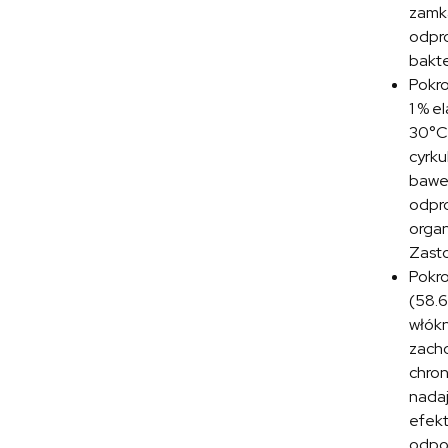
zamka
odpro
bakte
Pokr
1 % e
30°C.
cyrku
baweł
odpro
organ
Zasto
Pokr
(58.6
włókn
zacho
chron
nadaj
efekt
odpoc