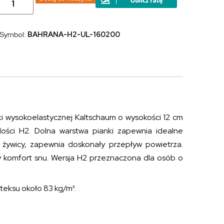
Materac
piankowy
pianka
wysokoelastyczna,
Symbol:
BAHRANA-H2-UL-160200
naturalny
lateks
BAHRAIN
TALALAY
NATURAL
H2
160x200
i wysokoelastycznej Kaltschaum o wysokości 12 cm
ości H2. Dolna warstwa pianki zapewnia idealne
 żywicy, zapewnia doskonały przepływ powietrza.
y komfort snu. Wersja H2 przeznaczona dla osób o
teksu około 83 kg/m³.