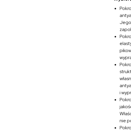
Pokr
antya
Jego 
zapob
Pokr
elast
pikow
wypra
Pokr
struk
własn
antya
i wyp
Pokr
jakoś
Właśc
nie p
Pokr