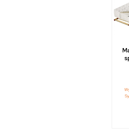
Ma
s
Wy
S