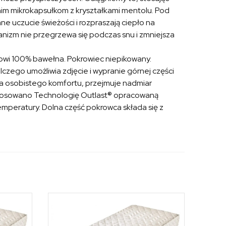
nim mikrokapsułkom z kryształkami mentolu. Pod
e uczucie świeżości i rozpraszają ciepło na
ganizm nie przegrzewa się podczas snu i zmniejsza
nowi 100% bawełna. Pokrowiec niepikowany.
czego umożliwia zdjęcie i wypranie górnej części
ia osobistego komfortu, przejmuje nadmiar
stosowano Technologię Outlast® opracowaną
mperatury. Dolna część pokrowca składa się z