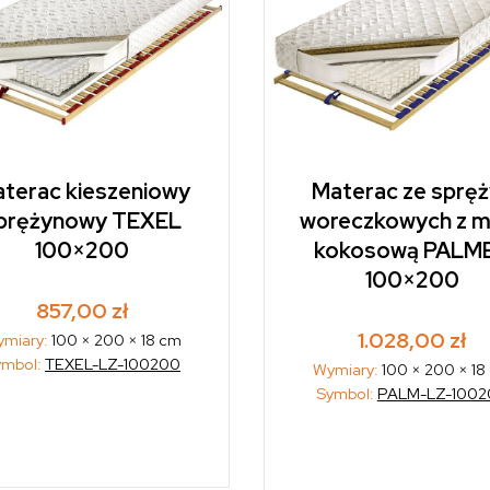
terac kieszeniowy
Materac ze sprę
prężynowy TEXEL
woreczkowych z m
100×200
kokosową PALM
100×200
857,00
zł
1.028,00
zł
miary:
100 × 200 × 18 cm
ymbol:
TEXEL-LZ-100200
Wymiary:
100 × 200 × 18
Symbol:
PALM-LZ-1002