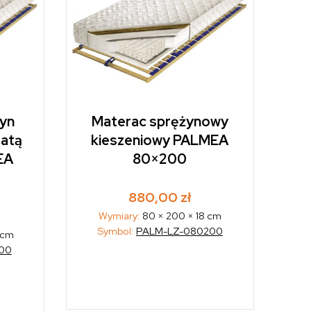
żyn
Materac sprężynowy
atą
kieszeniowy PALMEA
EA
80×200
880,00
zł
Wymiary:
80 × 200 × 18 cm
Symbol:
PALM-LZ-080200
 cm
00