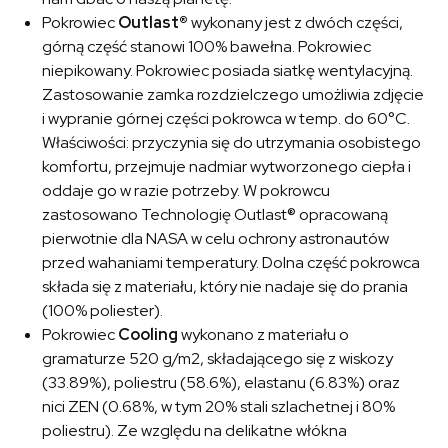
Pokrowiec
Outlast®
wykonany jest z dwóch części,
górną część stanowi 100% bawełna. Pokrowiec
niepikowany. Pokrowiec posiada siatkę wentylacyjną.
Zastosowanie zamka rozdzielczego umożliwia zdjęcie
i wypranie górnej części pokrowca w temp. do 60°C.
Właściwości: przyczynia się do utrzymania osobistego
komfortu, przejmuje nadmiar wytworzonego ciepła i
oddaje go w razie potrzeby. W pokrowcu
zastosowano Technologię Outlast® opracowaną
pierwotnie dla NASA w celu ochrony astronautów
przed wahaniami temperatury. Dolna część pokrowca
składa się z materiału, który nie nadaje się do prania
(100% poliester).
Pokrowiec
Cooling
wykonano z materiału o
gramaturze 520 g/m2, składającego się z wiskozy
(33.89%), poliestru (58.6%), elastanu (6.83%) oraz
nici ZEN (0.68%, w tym 20% stali szlachetnej i 80%
poliestru). Ze względu na delikatne włókna