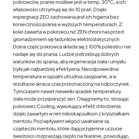
pokrowców, pranie możliwe jest w temp. 30°C, a ich
właściwości utrzymują się do 10 prań. Dzięki
impregnacji ZEO zachowana jest ich higiena bez
konieczności prania w wyższych temperaturach. Z
kolei zawarta w pokrowcu nić ZEN chroni nas przed
gromadzeniem się ładunków elektrostatycznych.
Dolna część pokrowca składa się z 100% poliestru i nie
nadaje się do prania. Ludzie potrzebują dobrych
warunków do spania, aby regeneracja ciała i umysłu
była jak najbardziej efektywna. Nieodpowiednia
temperatura w sypialni utrudnia zasypianie, a w
rezultacie skraca czas przeznaczony na odpoczynek.
Tymczasem nawet niewielki spadek temperatury
ciała może przyspieszyć sen. Osiągniemy to, stosując
pokrowiec Cooling, wywołujący efekt chłodzenia
dzięki zawartym w nim mikrokapsułkom z kryształkami
mentolu. Pod wpływem wilgoci uwalniane są
cząsteczki mentolu, które dają przyjemne uczucie
świeżości i rozpraszają ciepło na tkaninie, powodując,