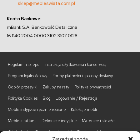
sklep@mebleswiata.com.pl
Konto Bankowe:
mBank S.A. Bankowość Detaliczna
16 1140 2004 0000 3102 3107 0128
Regulamin sklepu
Instrukcja użytkowania i konserwacji
Program lojalnościowy
Formy płatności i sposoby dostawy
Odbiór przesyłki
Zakupy na raty
Polityka prywatności
Polityka Cookies
Blog
Logowanie / Rejestacja
Meble indyjskie ręcznie robione
Kolekcje mebli
Meble z rattanu
Dekoracje indyjskie
Materace i stelaże
Oświetlenie
Promocje
Nowości
Barki kolonialne
Zarządzaj zgodą