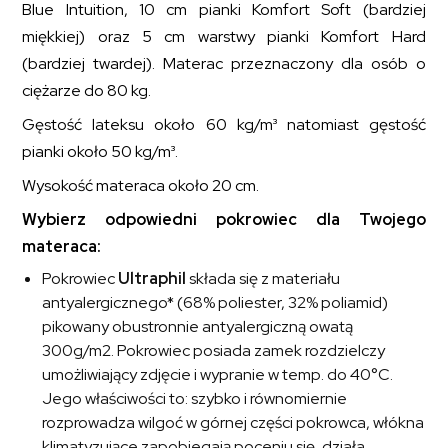
Blue Intuition, 10 cm pianki Komfort Soft (bardziej
miękkiej) oraz 5 cm warstwy pianki Komfort Hard
(bardziej twardej). Materac przeznaczony dla osób o
ciężarze do 80 kg.
Gęstość lateksu około 60 kg/m³ natomiast gęstość
pianki około 50 kg/m³.
Wysokość materaca około 20 cm.
Wybierz odpowiedni pokrowiec dla Twojego
materaca:
Pokrowiec
Ultraphil
składa się z materiału
antyalergicznego* (68% poliester, 32% poliamid)
pikowany obustronnie antyalergiczną owatą
300g/m2. Pokrowiec posiada zamek rozdzielczy
umożliwiający zdjęcie i wypranie w temp. do 40°C.
Jego właściwości to: szybko i równomiernie
rozprowadza wilgoć w górnej części pokrowca, włókna
klimatyzujące zapobiegają poceniu się, działa