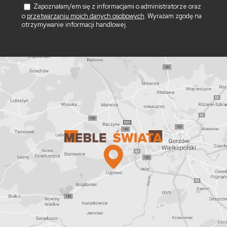
Zapoznałam/em się z informacjami o administratorze oraz
o
przetwarzaniu moich danych osobowych
. Wyrażam zgodę na
otrzymywanie informacji handlowej.