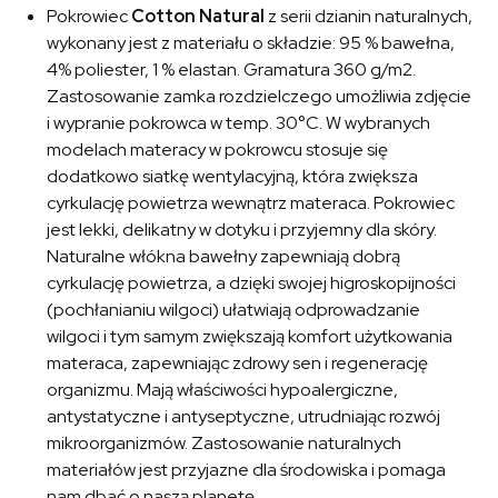
Pokrowiec
Cotton Natural
z serii dzianin naturalnych,
wykonany jest z materiału o składzie: 95 % bawełna,
4% poliester, 1 % elastan. Gramatura 360 g/m2.
Zastosowanie zamka rozdzielczego umożliwia zdjęcie
i wypranie pokrowca w temp. 30°C. W wybranych
modelach materacy w pokrowcu stosuje się
dodatkowo siatkę wentylacyjną, która zwiększa
cyrkulację powietrza wewnątrz materaca. Pokrowiec
jest lekki, delikatny w dotyku i przyjemny dla skóry.
Naturalne włókna bawełny zapewniają dobrą
cyrkulację powietrza, a dzięki swojej higroskopijności
(pochłanianiu wilgoci) ułatwiają odprowadzanie
wilgoci i tym samym zwiększają komfort użytkowania
materaca, zapewniając zdrowy sen i regenerację
organizmu. Mają właściwości hypoalergiczne,
antystatyczne i antyseptyczne, utrudniając rozwój
mikroorganizmów. Zastosowanie naturalnych
materiałów jest przyjazne dla środowiska i pomaga
nam dbać o naszą planetę.