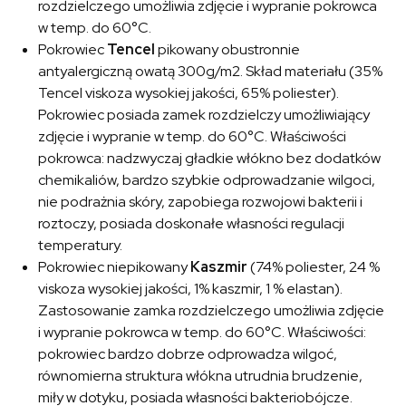
rozdzielczego umożliwia zdjęcie i wypranie pokrowca
w temp. do 60°C.
Pokrowiec
Tencel
pikowany obustronnie
antyalergiczną owatą 300g/m2. Skład materiału (35%
Tencel viskoza wysokiej jakości, 65% poliester).
Pokrowiec posiada zamek rozdzielczy umożliwiający
zdjęcie i wypranie w temp. do 60°C. Właściwości
pokrowca: nadzwyczaj gładkie włókno bez dodatków
chemikaliów, bardzo szybkie odprowadzanie wilgoci,
nie podrażnia skóry, zapobiega rozwojowi bakterii i
roztoczy, posiada doskonałe własności regulacji
temperatury.
Pokrowiec niepikowany
Kaszmir
(74% poliester, 24 %
viskoza wysokiej jakości, 1% kaszmir, 1 % elastan).
Zastosowanie zamka rozdzielczego umożliwia zdjęcie
i wypranie pokrowca w temp. do 60°C. Właściwości:
pokrowiec bardzo dobrze odprowadza wilgoć,
równomierna struktura włókna utrudnia brudzenie,
miły w dotyku, posiada własności bakteriobójcze.