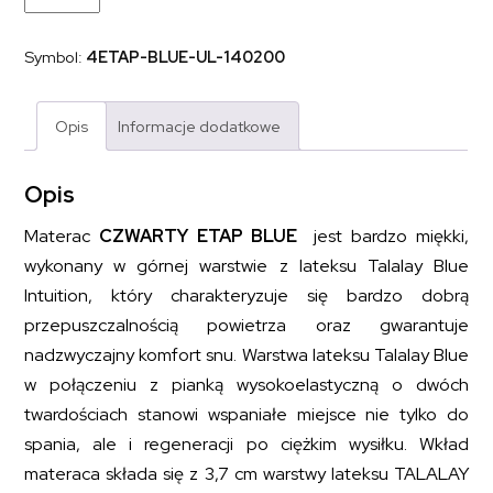
piankowy
pianka
wysokoelastyczna
Symbol:
4ETAP-BLUE-UL-140200
naturalny
lateks
CZWARTY
ETAP
Opis
Informacje dodatkowe
BLUE
140x200
Opis
Materac
CZWARTY ETAP BLUE
jest bardzo miękki,
wykonany w górnej warstwie z lateksu Talalay Blue
Intuition, który charakteryzuje się bardzo dobrą
przepuszczalnością powietrza oraz gwarantuje
nadzwyczajny komfort snu. Warstwa lateksu Talalay Blue
w połączeniu z pianką wysokoelastyczną o dwóch
twardościach stanowi wspaniałe miejsce nie tylko do
spania, ale i regeneracji po ciężkim wysiłku. Wkład
materaca składa się z 3,7 cm warstwy lateksu TALALAY