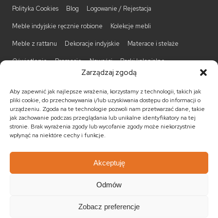
Polityka Cookies
Blog
Logowanie / Rejestacja
Meble indyjskie ręcznie robione
Kolekcje mebli
Meble z rattanu
Dekoracje indyjskie
Materace i stelaże
Oświetlenie
Promocje
Nowości
Barki kolonialne
Zarządzaj zgodą
Biurka kolonialne
Komody kolonialne
Krzesła kolonialne
Aby zapewnić jak najlepsze wrażenia, korzystamy z technologii, takich jak
Kufry indyjskie
Ławki kolonialne
Łóżka kolonialne
pliki cookie, do przechowywania i/lub uzyskiwania dostępu do informacji o
urządzeniu. Zgoda na te technologie pozwoli nam przetwarzać dane, takie
Parawany kolonialne
Półki kolonialne
Regały kolonialne
jak zachowanie podczas przeglądania lub unikalne identyfikatory na tej
stronie. Brak wyrażenia zgody lub wycofanie zgody może niekorzystnie
Stojaki na CD
Stoliki kawowe
Stoliki nocne
wpłynąć na niektóre cechy i funkcje.
Taborety kolonialne
Witryny kolonialne
Akceptuję
Odmów
© 2026
Meble kolonialne
MEBLE ŚWIATA
. Wszystkie prawa
zastrzeżone.
Zobacz preferencje
Realizacja:
KULIKOWSKI-IT.pl Strony internetowe Szczecin