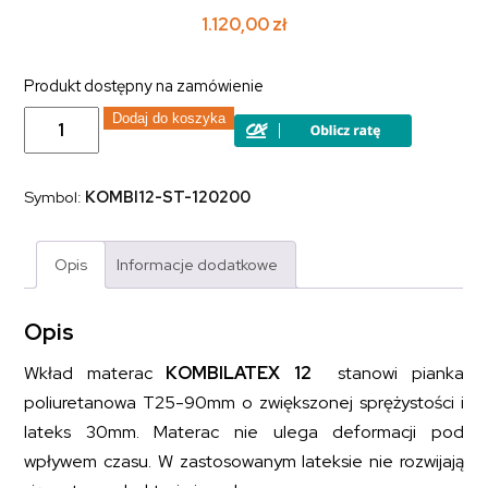
1.120,00
zł
Produkt dostępny na zamówienie
ilość
Dodaj do koszyka
Materac
piankowy
z
pianki
Symbol:
KOMBI12-ST-120200
poliuretanowej
i
lateksu
KOMBILATEX
Opis
Informacje dodatkowe
12
120x200
Opis
Wkład materac
KOMBILATEX 12
stanowi pianka
poliuretanowa T25-90mm o zwiększonej sprężystości i
lateks 30mm. Materac nie ulega deformacji pod
wpływem czasu. W zastosowanym lateksie nie rozwijają