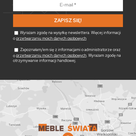
E-
mail
*
Wyrażam zgodę na wysyłkę newslettera. Więcej informacji
o
przetwarzaniu moich danych osobowych
Zapoznałam/em się z informacjami o administratorze oraz
o
przetwarzaniu moich danych osobowych
. Wyrażam zgodę na
otrzymywanie informacji handlowej.