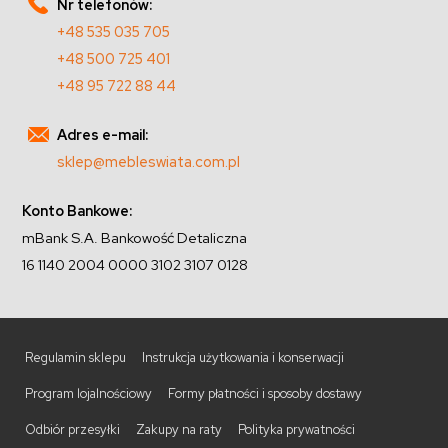
Nr telefonów:
+48 535 035 705
+48 500 725 401
+48 95 722 88 44
Adres e-mail:
sklep@mebleswiata.com.pl
Konto Bankowe:
mBank S.A. Bankowość Detaliczna
16 1140 2004 0000 3102 3107 0128
Regulamin sklepu
Instrukcja użytkowania i konserwacji
Program lojalnościowy
Formy płatności i sposoby dostawy
Odbiór przesyłki
Zakupy na raty
Polityka prywatności