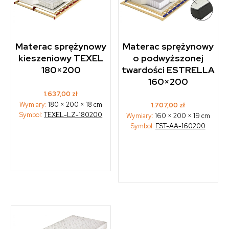
Materac sprężynowy
Materac sprężynowy
kieszeniowy TEXEL
o podwyższonej
180×200
twardości ESTRELLA
160×200
1.637,00
zł
Wymiary:
180 × 200 × 18 cm
1.707,00
zł
Symbol:
TEXEL-LZ-180200
Wymiary:
160 × 200 × 19 cm
Symbol:
EST-AA-160200