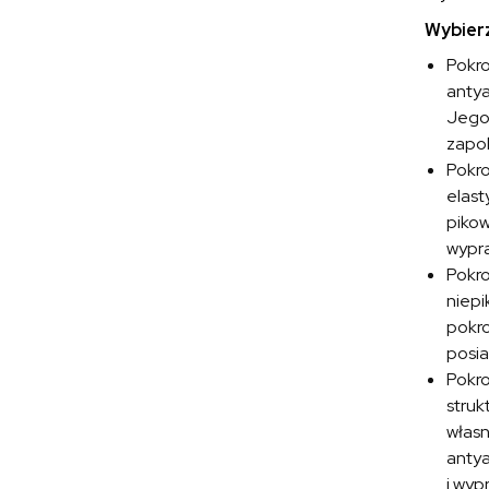
Wybierz
Pokr
antya
Jego 
zapob
Pokr
elast
pikow
wypra
Pokr
niepi
pokro
posia
Pokr
struk
własn
antya
i wyp