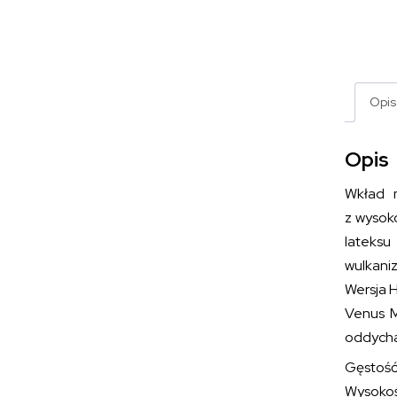
Opis
Opis
Wkład 
z wysok
lateksu
wulkani
Wersja 
Venus M
oddychan
Gęstość
Wysokoś