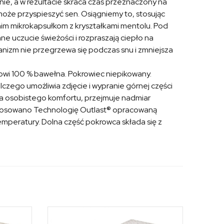
ie, a w rezultacie skraca czas przeznaczony na
że przyspieszyć sen. Osiągniemy to, stosując
nim mikrokapsułkom z kryształkami mentolu. Pod
e uczucie świeżości i rozpraszają ciepło na
ganizm nie przegrzewa się podczas snu i zmniejsza
owi 100 % bawełna. Pokrowiec niepikowany.
czego umożliwia zdjęcie i wypranie górnej części
ia osobistego komfortu, przejmuje nadmiar
stosowano Technologię Outlast® opracowaną
mperatury. Dolna część pokrowca składa się z