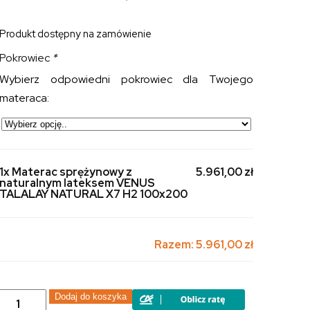
Produkt dostępny na zamówienie
Pokrowiec
*
Wybierz odpowiedni pokrowiec dla Twojego
materaca:
1x Materac sprężynowy z
5.961,00 zł
naturalnym lateksem VENUS
TALALAY NATURAL X7 H2 100x200
Razem:
5.961,00 zł
ilość
Dodaj do koszyka
Materac