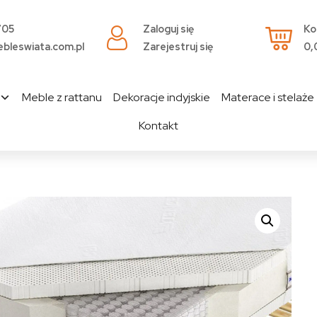
705
Zaloguj się
Ko
bleswiata.com.pl
Zarejestruj się
0,
Meble z rattanu
Dekoracje indyjskie
Materace i stelaże
Kontakt