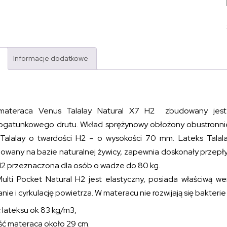
Informacje dodatkowe
materaca Venus Talalay Natural X7 H2 zbudowany jest 
ogatunkowego drutu. Wkład sprężynowy obłożony obustronnie 
 Talalay o twardości H2 – o wysokości 70 mm. Lateks Talalay
zowany na bazie naturalnej żywicy, zapewnia doskonały przepły
H2 przeznaczona dla osób o wadze do 80 kg.
ulti Pocket Natural H2 jest elastyczny, posiada właściwą we
ie i cyrkulację powietrza. W materacu nie rozwijają się bakterie 
 lateksu ok 83 kg/m
3
,
ć materaca około 29 cm.