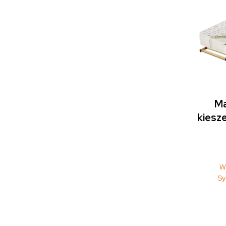
Ma
kiesz
W
Sy