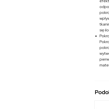
efekt
odpoc
pokro
wpływ
tkani
się i
Pokr
Pokro
pokro
wytwo
pierw
mater
Podo