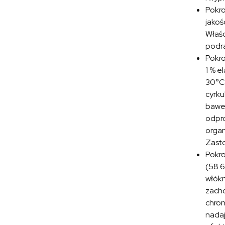
Pokr
jakoś
Właśc
podra
Pokr
1 % e
30°C.
cyrku
baweł
odpro
organ
Zasto
Pokr
(58.6
włókn
zacho
chron
nadaj