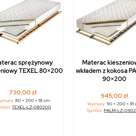
terac sprężynowy
Materac kieszenio
eniowy TEXEL 80×200
wkładem z kokosa 
90×200
730,00
zł
945,00
zł
ymiary:
80 × 200 × 18 cm
Wymiary:
90 × 200 × 18
mbol:
TEXEL-LZ-080200
Symbol:
PALM-LZ-090