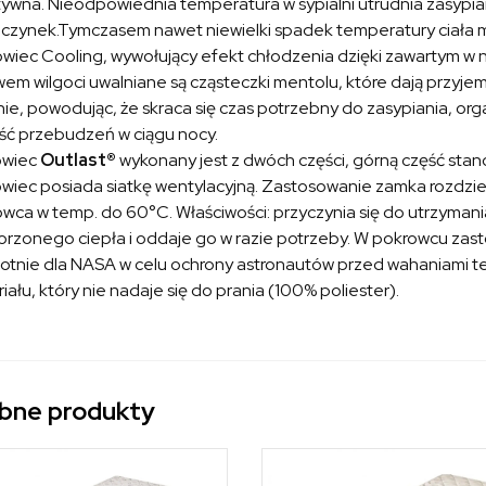
ywna. Nieodpowiednia temperatura w sypialni utrudnia zasypian
zynek.Tymczasem nawet niewielki spadek temperatury ciała mo
wiec Cooling, wywołujący efekt chłodzenia dzięki zawartym w 
em wilgoci uwalniane są cząsteczki mentolu, które dają przyjemn
nie, powodując, że skraca się czas potrzebny do zasypiania, or
lość przebudzeń w ciągu nocy.
owiec
Outlast®
wykonany jest z dwóch części, górną część stan
wiec posiada siatkę wentylacyjną. Zastosowanie zamka rozdziel
wca w temp. do 60°C. Właściwości: przyczynia się do utrzyman
rzonego ciepła i oddaje go w razie potrzeby. W pokrowcu za
otnie dla NASA w celu ochrony astronautów przed wahaniami te
iału, który nie nadaje się do prania (100% poliester).
bne produkty