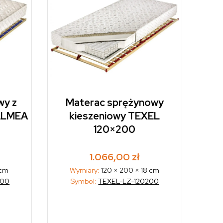
wy z
Materac sprężynowy
PALMEA
kieszeniowy TEXEL
120×200
1.066,00
zł
 cm
Wymiary:
120 × 200 × 18 cm
200
Symbol:
TEXEL-LZ-120200