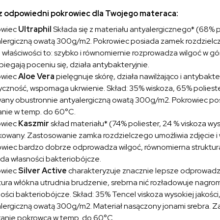
 odpowiedni pokrowiec dla Twojego materaca:
owiec
Ultraphil
Składa się z materiału antyalergicznego* (68% 
lergiczną owatą 300g/m2. Pokrowiec posiada zamek rozdzielczy
właściwości to: szybko i równomiernie rozprowadza wilgoć w gó
iegają poceniu się, działa antybakteryjnie.
owiec
Aloe Vera
pielęgnuje skórę, działa nawilżająco i antybakte
yczność, wspomaga ukrwienie. Skład: 35% wiskoza, 65% poliester
any obustronnie antyalergiczną owatą 300g/m2. Pokrowiec posi
nie w temp. do 60°C.
owiec
Kaszmir
skład materiału* (74% poliester, 24 % viskoza wyso
kowany. Zastosowanie zamka rozdzielczego umożliwia zdjęcie i
wiec bardzo dobrze odprowadza wilgoć, równomierna struktura 
da własności bakteriobójcze.
owiec
Silver Active
charakteryzuje znacznie lepsze odprowadza
tura włókna utrudnia brudzenie, srebrna nić rozładowuje nagr
ości bakteriobójcze. Skład: 35% Tencel viskoza wysokiej jakośc
lergiczną owatą 300g/m2. Materiał nasączony jonami srebra. Z
ranie pokrowca w temp. do 60°C.