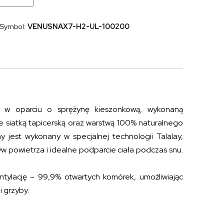
sprężynowy
z
naturalnym
Symbol:
VENUSNAX7-H2-UL-100200
lateksem
VENUS
TALALAY
NATURAL
X7
H2
100x200
w oparciu o sprężynę kieszonkową, wykonaną
siatką tapicerską oraz warstwą 100% naturalnego
 jest wykonany w specjalnej technologii Talalay,
w powietrza i idealne podparcie ciała podczas snu.
ntylację – 99,9% otwartych komórek, umożliwiając
i grzyby.