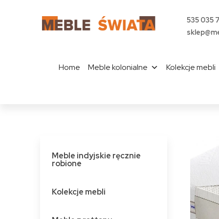
535 035 
sklep@me
Home
Meble kolonialne
Kolekcje mebli
Meble indyjskie ręcznie
robione
Kolekcje mebli