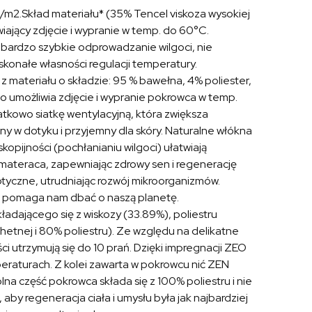
m2.Skład materiału* (35% Tencel viskoza wysokiej
iający zdjęcie i wypranie w temp. do 60°C.
bardzo szybkie odprowadzanie wilgoci, nie
skonałe własności regulacji temperatury.
t z materiału o składzie: 95 % bawełna, 4% poliester,
 umożliwia zdjęcie i wypranie pokrowca w temp.
kowo siatkę wentylacyjną, która zwiększa
tny w dotyku i przyjemny dla skóry. Naturalne włókna
kopijności (pochłanianiu wilgoci) ułatwiają
materaca, zapewniając zdrowy sen i regenerację
ptyczne, utrudniając rozwój mikroorganizmów.
 i pomaga nam dbać o naszą planetę.
adającego się z wiskozy (33.89%), poliestru
chetnej i 80% poliestru). Ze względu na delikatne
i utrzymują się do 10 prań. Dzięki impregnacji ZEO
eraturach. Z kolei zawarta w pokrowcu nić ZEN
a część pokrowca składa się z 100% poliestru i nie
by regeneracja ciała i umysłu była jak najbardziej