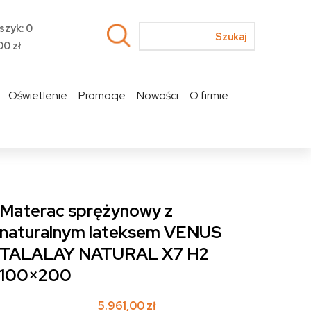
szyk: 0
00
zł
Oświetlenie
Promocje
Nowości
O firmie
Materac sprężynowy z
naturalnym lateksem VENUS
TALALAY NATURAL X7 H2
100×200
5.961,00
zł