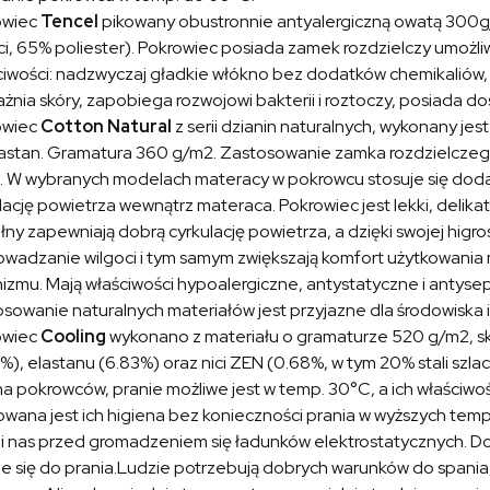
owiec
Tencel
pikowany obustronnie antyalergiczną owatą 300g/
ci, 65% poliester). Pokrowiec posiada zamek rozdzielczy umożliw
iwości: nadzwyczaj gładkie włókno bez dodatków chemikaliów, 
żnia skóry, zapobiega rozwojowi bakterii i roztoczy, posiada do
owiec
Cotton Natural
z serii dzianin naturalnych, wykonany jes
lastan. Gramatura 360 g/m2. Zastosowanie zamka rozdzielczego
 W wybranych modelach materacy w pokrowcu stosuje się dodat
lację powietrza wewnątrz materaca. Pokrowiec jest lekki, delika
ny zapewniają dobrą cyrkulację powietrza, a dzięki swojej higros
wadzanie wilgoci i tym samym zwiększają komfort użytkowania 
izmu. Mają właściwości hypoalergiczne, antystatyczne i antyse
sowanie naturalnych materiałów jest przyjazne dla środowiska
owiec
Cooling
wykonano z materiału o gramaturze 520 g/m2, skł
%), elastanu (6.83%) oraz nici ZEN (0.68%, w tym 20% stali szla
a pokrowców, pranie możliwe jest w temp. 30°C, a ich właściwośc
wana jest ich higiena bez konieczności prania w wyższych temp
i nas przed gromadzeniem się ładunków elektrostatycznych. Doln
e się do prania.Ludzie potrzebują dobrych warunków do spania, a