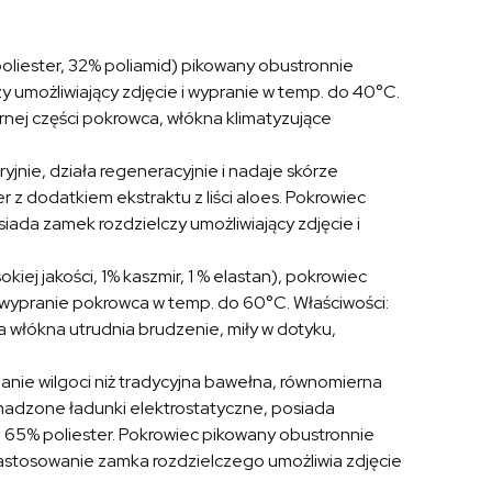
poliester, 32% poliamid) pikowany obustronnie
 umożliwiający zdjęcie i wypranie w temp. do 40°C.
rnej części pokrowca, włókna klimatyzujące
ryjnie, działa regeneracyjnie i nadaje skórze
 z dodatkiem ekstraktu z liści aloes. Pokrowiec
ada zamek rozdzielczy umożliwiający zdjęcie i
kiej jakości, 1% kaszmir, 1 % elastan), pokrowiec
 wypranie pokrowca w temp. do 60°C. Właściwości:
włókna utrudnia brudzenie, miły w dotyku,
nie wilgoci niż tradycyjna bawełna, równomierna
omadzone ładunki elektrostatyczne, posiada
i, 65% poliester. Pokrowiec pikowany obustronnie
astosowanie zamka rozdzielczego umożliwia zdjęcie