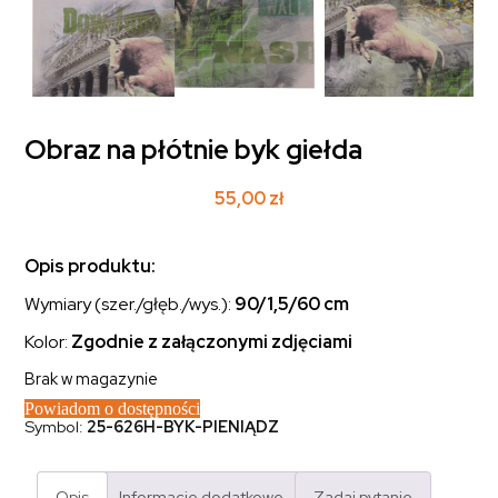
Obraz na płótnie byk giełda
55,00
zł
Opis produktu:
Wymiary (szer./głęb./wys.):
90/1,5/60 cm
Kolor:
Zgodnie z załączonymi zdjęciami
Brak w magazynie
Powiadom o dostępności
Symbol:
25-626H-BYK-PIENIĄDZ
Opis
Informacje dodatkowe
Zadaj pytanie