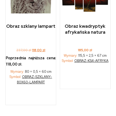
Obraz szklany lampart
Obraz kwadryptyk
afrykańska natura
Original
Current
237,00
zł
118,00
zł
185,00
zł
price
price
Wymiary:
115,5 × 2,5 × 67 cm
Poprzednia najniższa cena:
Symbol:
OBRAZ-KS4-AFRYKA
was:
is:
118,00
zł
.
237,00 zł.
118,00 zł.
Wymiary:
80 × 0,5 × 60 cm
Symbol:
OBRAZ-SZKLANY-
80X60-LAMPART