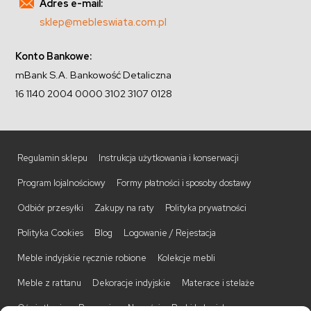
Adres e-mail:
sklep@mebleswiata.com.pl
Konto Bankowe:
mBank S.A. Bankowość Detaliczna
16 1140 2004 0000 3102 3107 0128
Regulamin sklepu
Instrukcja użytkowania i konserwacji
Program lojalnościowy
Formy płatności i sposoby dostawy
Odbiór przesyłki
Zakupy na raty
Polityka prywatności
Polityka Cookies
Blog
Logowanie / Rejestacja
Meble indyjskie ręcznie robione
Kolekcje mebli
Meble z rattanu
Dekoracje indyjskie
Materace i stelaże
Oświetlenie
Promocje
Nowości
Barki kolonialne