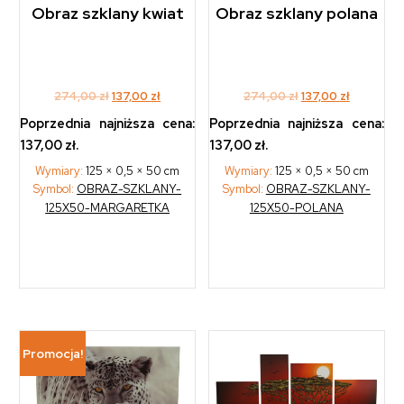
Obraz szklany kwiat
Obraz szklany polana
Original
Current
Original
Current
274,00
zł
137,00
zł
274,00
zł
137,00
zł
price
price
price
price
Poprzednia najniższa cena:
Poprzednia najniższa cena:
was:
is:
was:
is:
137,00
zł
.
137,00
zł
.
274,00 zł.
137,00 zł.
274,00 zł.
137,00 zł.
Wymiary:
125 × 0,5 × 50 cm
Wymiary:
125 × 0,5 × 50 cm
Symbol:
OBRAZ-SZKLANY-
Symbol:
OBRAZ-SZKLANY-
125X50-MARGARETKA
125X50-POLANA
Promocja!