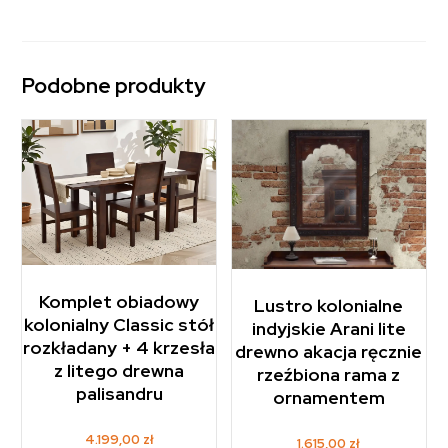
Podobne produkty
Komplet obiadowy
Lustro kolonialne
kolonialny Classic stół
indyjskie Arani lite
rozkładany + 4 krzesła
drewno akacja ręcznie
z litego drewna
rzeźbiona rama z
palisandru
ornamentem
4.199,00
zł
1.615,00
zł