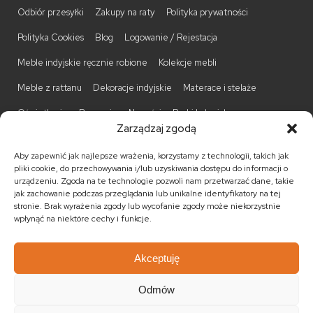
Odbiór przesyłki
Zakupy na raty
Polityka prywatności
Polityka Cookies
Blog
Logowanie / Rejestacja
Meble indyjskie ręcznie robione
Kolekcje mebli
Meble z rattanu
Dekoracje indyjskie
Materace i stelaże
Oświetlenie
Promocje
Nowości
Barki kolonialne
Zarządzaj zgodą
Biurka kolonialne
Komody kolonialne
Krzesła kolonialne
Aby zapewnić jak najlepsze wrażenia, korzystamy z technologii, takich jak
Kufry indyjskie
Ławki kolonialne
Łóżka kolonialne
pliki cookie, do przechowywania i/lub uzyskiwania dostępu do informacji o
urządzeniu. Zgoda na te technologie pozwoli nam przetwarzać dane, takie
Parawany kolonialne
Półki kolonialne
Regały kolonialne
jak zachowanie podczas przeglądania lub unikalne identyfikatory na tej
stronie. Brak wyrażenia zgody lub wycofanie zgody może niekorzystnie
Stojaki na CD
Stoliki kawowe
Stoliki nocne
wpłynąć na niektóre cechy i funkcje.
Taborety kolonialne
Witryny kolonialne
Akceptuję
Odmów
© 2026
Meble kolonialne
MEBLE ŚWIATA
. Wszystkie prawa
zastrzeżone.