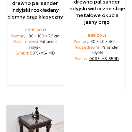
drewno palisander
drewno palisander
indyjski widoczne słoje
indyjski rozkładany
metalowe okucia
ciemny brąz klasyczny
jasny brąz
2.999,00
zł
969,00
zł
Wymiary:
180 × 100 × 76 cm
Wymiary:
80 × 40 × 40 cm
Rodzaj drewna:
Palisander
Rodzaj drewna:
Palisander
indyjski
indyjski
Symbol:
0015-MS-141B
Symbol:
0063-MS-659B