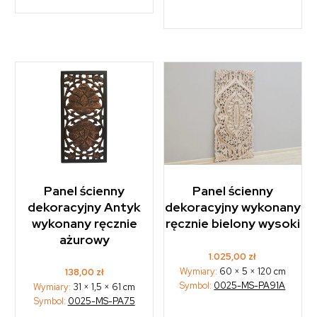
Panel ścienny
Panel ścienny
dekoracyjny Antyk
dekoracyjny wykonany
wykonany ręcznie
ręcznie bielony wysoki
ażurowy
1.025,00
zł
Wymiary:
60 × 5 × 120 cm
138,00
zł
Symbol:
0025-MS-PA91A
Wymiary:
31 × 1,5 × 61 cm
Symbol:
0025-MS-PA75