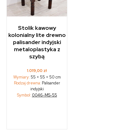
Stolik kawowy
kolonialny lite drewno
palisander indyjski
metaloplastyka z
szybą
1.019,00
zł
Wymiary:
55 × 55 × 50 cm
Rodzaj drewna:
Palisander
indyjski
Symbol:
0046-MS-55