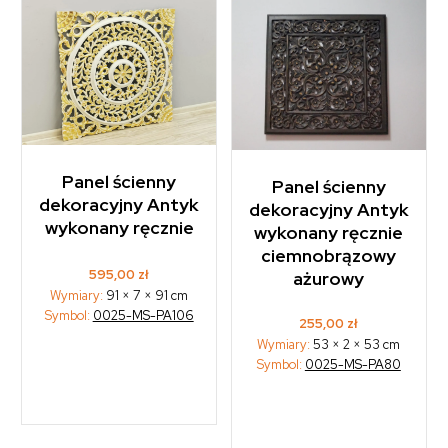
Panel ścienny
Panel ścienny
dekoracyjny Antyk
dekoracyjny Antyk
wykonany ręcznie
wykonany ręcznie
ciemnobrązowy
595,00
zł
ażurowy
Wymiary:
91 × 7 × 91 cm
Symbol:
0025-MS-PA106
255,00
zł
Wymiary:
53 × 2 × 53 cm
Symbol:
0025-MS-PA80