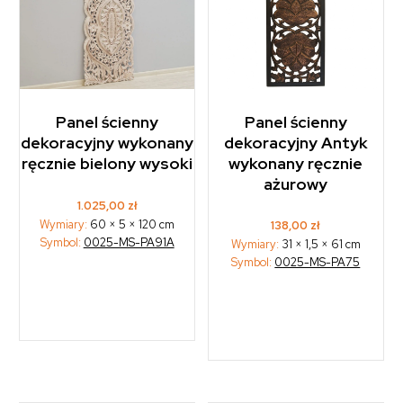
Panel ścienny
Panel ścienny
dekoracyjny wykonany
dekoracyjny Antyk
ręcznie bielony wysoki
wykonany ręcznie
ażurowy
1.025,00
zł
Wymiary:
60 × 5 × 120 cm
138,00
zł
Symbol:
0025-MS-PA91A
Wymiary:
31 × 1,5 × 61 cm
Symbol:
0025-MS-PA75