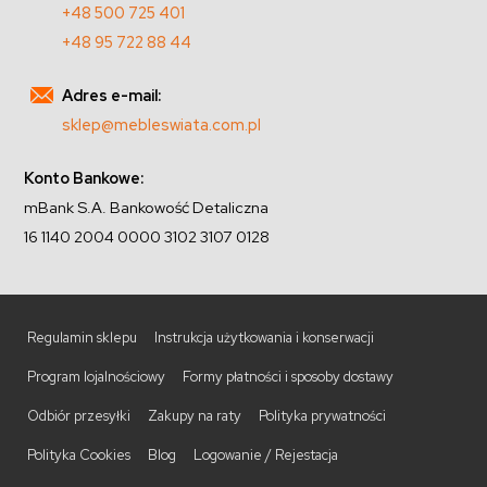
+48 500 725 401
+48 95 722 88 44
Adres e-mail:
sklep@mebleswiata.com.pl
Konto Bankowe:
mBank S.A. Bankowość Detaliczna
16 1140 2004 0000 3102 3107 0128
Regulamin sklepu
Instrukcja użytkowania i konserwacji
Program lojalnościowy
Formy płatności i sposoby dostawy
Odbiór przesyłki
Zakupy na raty
Polityka prywatności
Polityka Cookies
Blog
Logowanie / Rejestacja