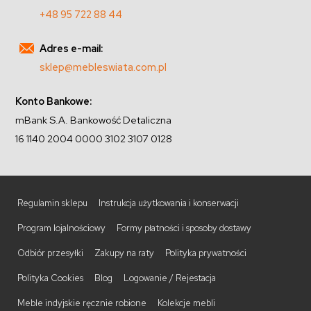
+48 95 722 88 44
Adres e-mail:
sklep@mebleswiata.com.pl
Konto Bankowe:
mBank S.A. Bankowość Detaliczna
16 1140 2004 0000 3102 3107 0128
Regulamin sklepu
Instrukcja użytkowania i konserwacji
Program lojalnościowy
Formy płatności i sposoby dostawy
Odbiór przesyłki
Zakupy na raty
Polityka prywatności
Polityka Cookies
Blog
Logowanie / Rejestacja
Meble indyjskie ręcznie robione
Kolekcje mebli