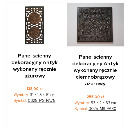
Panel ścienny
Panel ścienny
dekoracyjny Antyk
dekoracyjny Antyk
wykonany ręcznie
wykonany ręcznie
ażurowy
ciemnobrązowy
ażurowy
138,00
zł
Wymiary:
31 × 1,5 × 61 cm
255,00
zł
Symbol:
0025-MS-PA75
Wymiary:
53 × 2 × 53 cm
Symbol:
0025-MS-PA80