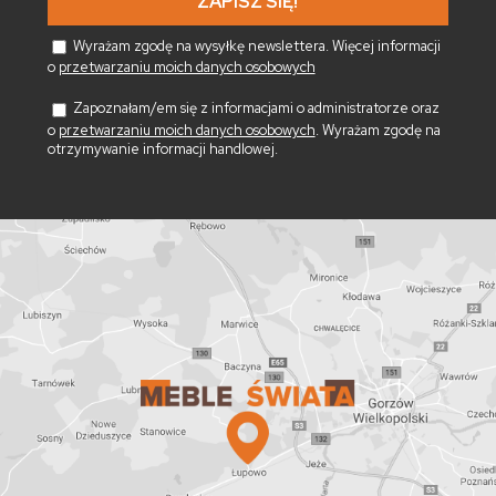
Wyrażam zgodę na wysyłkę newslettera. Więcej informacji
o
przetwarzaniu moich danych osobowych
Zapoznałam/em się z informacjami o administratorze oraz
o
przetwarzaniu moich danych osobowych
. Wyrażam zgodę na
otrzymywanie informacji handlowej.