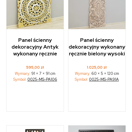
Panel ścienny
Panel ścienny
dekoracyjny Antyk
dekoracyjny wykonany
wykonany ręcznie
ręcznie bielony wysoki
595,00
zł
1.025,00
zł
Wymiary:
91 × 7 × 91 cm
Wymiary:
60 × 5 × 120 cm
Symbol:
0025-MS-PA106
Symbol:
0025-MS-PA91A