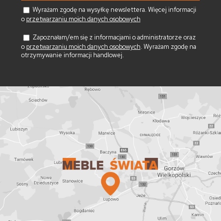
Wyrażam zgodę na wysyłkę newslettera. Więcej informacji
o
przetwarzaniu moich danych osobowych
Zapoznałam/em się z informacjami o administratorze oraz
o
przetwarzaniu moich danych osobowych
. Wyrażam zgodę na
otrzymywanie informacji handlowej.