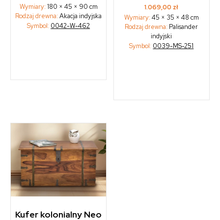
Wymiary:
180 × 45 × 90 cm
1.069,00
zł
Rodzaj drewna:
Akacja indyjska
Wymiary:
45 × 35 × 48 cm
Symbol:
0042-W-462
Rodzaj drewna:
Palisander
indyjski
Symbol:
0039-MS-251
Kufer kolonialny Neo