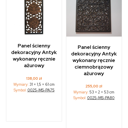
Panel ścienny
Panel ścienny
dekoracyjny Antyk
dekoracyjny Antyk
wykonany ręcznie
wykonany ręcznie
ażurowy
ciemnobrązowy
ażurowy
138,00
zł
Wymiary:
31 × 1,5 × 61 cm
255,00
zł
Symbol:
0025-MS-PA75
Wymiary:
53 × 2 × 53 cm
Symbol:
0025-MS-PA80