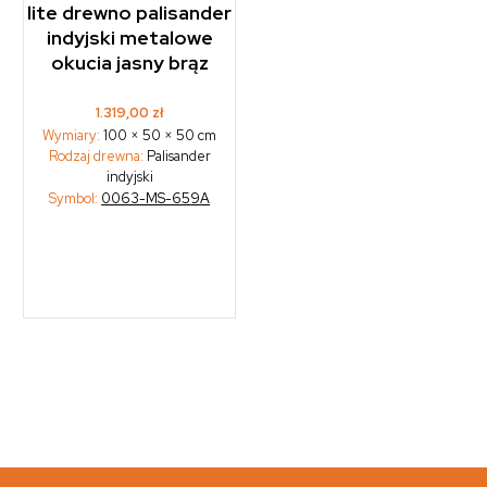
lite drewno palisander
indyjski metalowe
okucia jasny brąz
1.319,00
zł
Wymiary:
100 × 50 × 50 cm
Rodzaj drewna:
Palisander
indyjski
Symbol:
0063-MS-659A