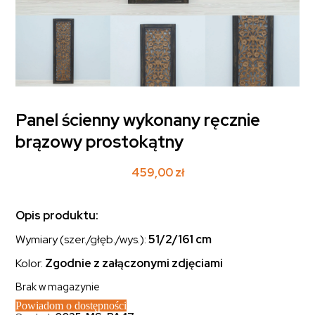
Panel ścienny wykonany ręcznie
brązowy prostokątny
459,00
zł
Opis produktu:
Wymiary (szer./głęb./wys.):
51/2/161 cm
Kolor:
Zgodnie z załączonymi zdjęciami
Brak w magazynie
Powiadom o dostępności