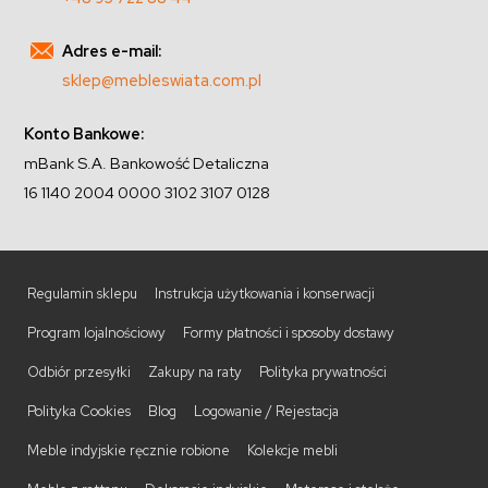
Adres e-mail:
sklep@mebleswiata.com.pl
Konto Bankowe:
mBank S.A. Bankowość Detaliczna
16 1140 2004 0000 3102 3107 0128
Regulamin sklepu
Instrukcja użytkowania i konserwacji
Program lojalnościowy
Formy płatności i sposoby dostawy
Odbiór przesyłki
Zakupy na raty
Polityka prywatności
Polityka Cookies
Blog
Logowanie / Rejestacja
Meble indyjskie ręcznie robione
Kolekcje mebli