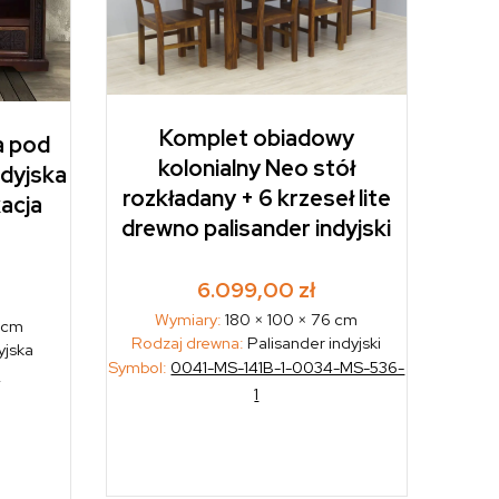
Komplet obiadowy
a pod
kolonialny Neo stół
ndyjska
rozkładany + 6 krzeseł lite
kacja
drewno palisander indyjski
6.099,00
zł
Wymiary:
180 × 100 × 76 cm
5 cm
Rodzaj drewna:
Palisander indyjski
yjska
Symbol:
0041-MS-141B-1-0034-MS-536-
3
1