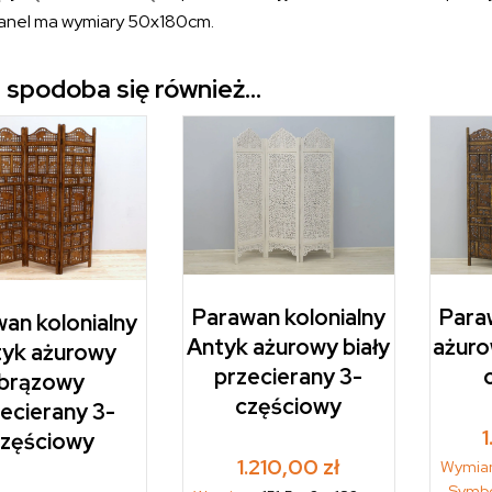
anel ma wymiary 50x180cm.
 spodoba się również…
Parawan kolonialny
Para
an kolonialny
Antyk ażurowy biały
ażuro
yk ażurowy
przecierany 3-
brązowy
częściowy
ecierany 3-
zęściowy
1.210,00
zł
Wymia
Symb