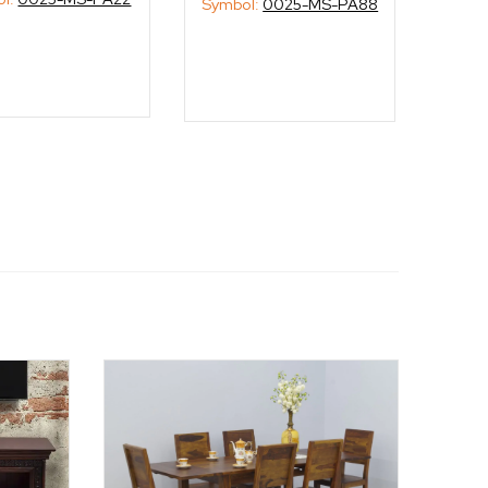
Symbol:
0025-MS-PA88