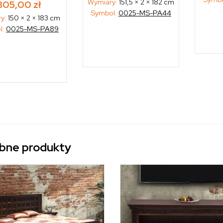
Wymiary:
151,5 × 2 × 182 cm
805,00
zł
Symbol:
0025-MS-PA44
ry:
150 × 2 × 183 cm
l:
0025-MS-PA89
bne produkty