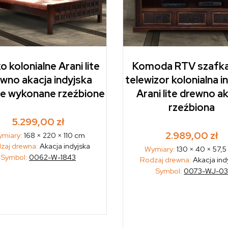
 kolonialne Arani lite
Komoda RTV szafk
wno akacja indyjska
telewizor kolonialna i
ie wykonane rzeźbione
Arani lite drewno a
rzeźbiona
5.299,00
zł
2.989,00
zł
miary:
168 × 220 × 110 cm
zaj drewna:
Akacja indyjska
Wymiary:
130 × 40 × 57,
Symbol:
0062-W-1843
Rodzaj drewna:
Akacja ind
Symbol:
0073-WJ-0