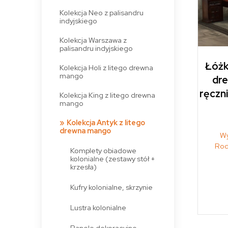
Kolekcja Neo z palisandru
indyjskiego
Kolekcja Warszawa z
palisandru indyjskiego
Łóżko
Kolekcja Holi z litego drewna
mango
dre
ręczn
Kolekcja King z litego drewna
mango
Kolekcja Antyk z litego
drewna mango
Wy
Rod
Komplety obiadowe
kolonialne (zestawy stół +
krzesła)
Kufry kolonialne, skrzynie
Lustra kolonialne
Panele dekoracyjne