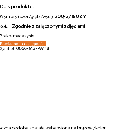
Opis produktu:
Wymiary (szer./głęb./wys.):
200/2/180 cm
Kolor:
Zgodnie z załączonymi zdjęciami
Brak w magazynie
Powiadom o dostępności
Symbol:
0056-MS-PA118
ktyczna ozdoba została wybarwiona na brązowy kolor.