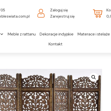
705
Zaloguj się
Ko
bleswiata.com.pl
Zarejestruj się
0,
Meble z rattanu
Dekoracje indyjskie
Materace i stelaże
Kontakt