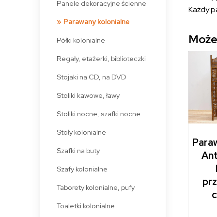
Panele dekoracyjne ścienne
Każdy p
Parawany kolonialne
Może
Półki kolonialne
Regały, etażerki, biblioteczki
Stojaki na CD, na DVD
Stoliki kawowe, ławy
Stoliki nocne, szafki nocne
Stoły kolonialne
Paraw
Szafki na buty
Ant
Szafy kolonialne
prz
Taborety kolonialne, pufy
c
Toaletki kolonialne