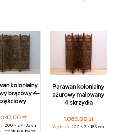
wan kolonialny
Parawan kolonialny
wy brązowy 4-
ażurowy malowany
częściowy
4 skrzydła
1.047,00
zł
1.069,00
zł
ry:
200 × 2 × 183 cm
Wymiary:
200 × 2 × 183 cm
ol:
0025-MS-PA22