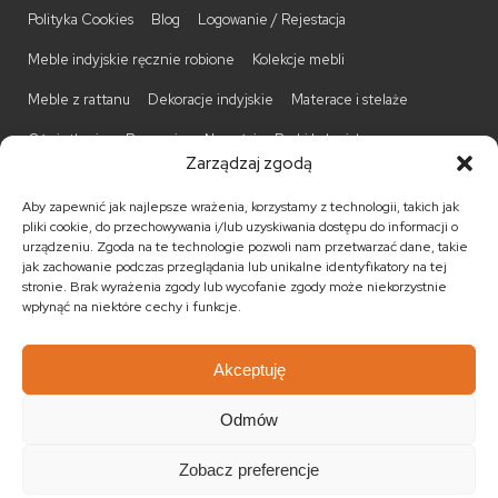
Polityka Cookies
Blog
Logowanie / Rejestacja
Meble indyjskie ręcznie robione
Kolekcje mebli
Meble z rattanu
Dekoracje indyjskie
Materace i stelaże
Oświetlenie
Promocje
Nowości
Barki kolonialne
Zarządzaj zgodą
Biurka kolonialne
Komody kolonialne
Krzesła kolonialne
Aby zapewnić jak najlepsze wrażenia, korzystamy z technologii, takich jak
Kufry indyjskie
Ławki kolonialne
Łóżka kolonialne
pliki cookie, do przechowywania i/lub uzyskiwania dostępu do informacji o
urządzeniu. Zgoda na te technologie pozwoli nam przetwarzać dane, takie
Parawany kolonialne
Półki kolonialne
Regały kolonialne
jak zachowanie podczas przeglądania lub unikalne identyfikatory na tej
stronie. Brak wyrażenia zgody lub wycofanie zgody może niekorzystnie
Stojaki na CD
Stoliki kawowe
Stoliki nocne
wpłynąć na niektóre cechy i funkcje.
Taborety kolonialne
Witryny kolonialne
Akceptuję
Odmów
© 2026
Meble kolonialne
MEBLE ŚWIATA
. Wszystkie prawa
zastrzeżone.
Zobacz preferencje
Realizacja:
KULIKOWSKI-IT.pl Strony internetowe Szczecin