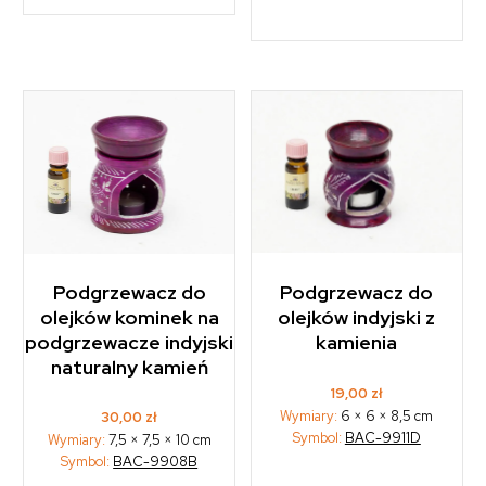
Podgrzewacz do
Podgrzewacz do
olejków indyjski z
olejków kominek na
kamienia
podgrzewacze indyjski
naturalny kamień
19,00
zł
Wymiary:
6 × 6 × 8,5 cm
30,00
zł
Symbol:
BAC-9911D
Wymiary:
7,5 × 7,5 × 10 cm
Symbol:
BAC-9908B