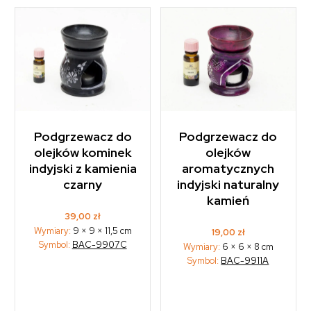
Podgrzewacz do
Podgrzewacz do
olejków kominek
olejków
indyjski z kamienia
aromatycznych
czarny
indyjski naturalny
kamień
39,00
zł
Wymiary:
9 × 9 × 11,5 cm
19,00
zł
Symbol:
BAC-9907C
Wymiary:
6 × 6 × 8 cm
Symbol:
BAC-9911A