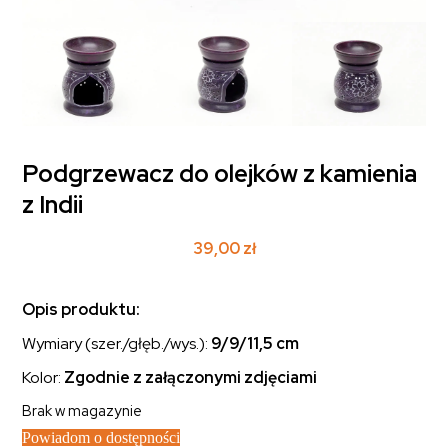
Podgrzewacz do olejków z kamienia
z Indii
39,00
zł
Opis produktu:
Wymiary (szer./głęb./wys.):
9/9/11,5 cm
Kolor:
Zgodnie z załączonymi zdjęciami
Brak w magazynie
Powiadom o dostępności