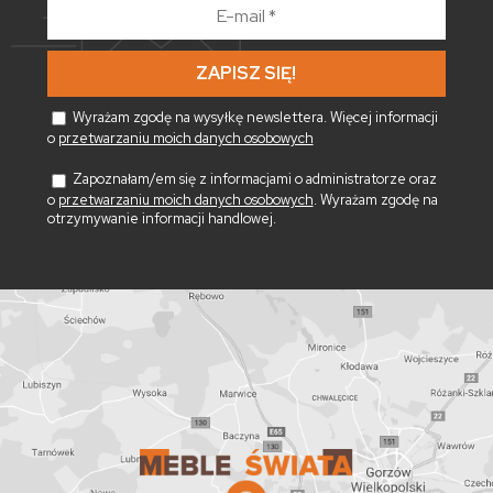
E-
mail
*
Wyrażam zgodę na wysyłkę newslettera. Więcej informacji
o
przetwarzaniu moich danych osobowych
Zapoznałam/em się z informacjami o administratorze oraz
o
przetwarzaniu moich danych osobowych
. Wyrażam zgodę na
otrzymywanie informacji handlowej.