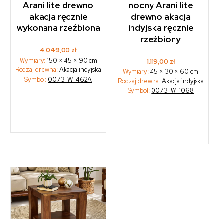
Arani lite drewno
nocny Arani lite
akacja ręcznie
drewno akacja
wykonana rzeźbiona
indyjska ręcznie
rzeźbiony
4.049,00
zł
Wymiary:
150 × 45 × 90 cm
1.119,00
zł
Rodzaj drewna:
Akacja indyjska
Wymiary:
45 × 30 × 60 cm
Symbol:
0073-W-462A
Rodzaj drewna:
Akacja indyjska
Symbol:
0073-W-1068