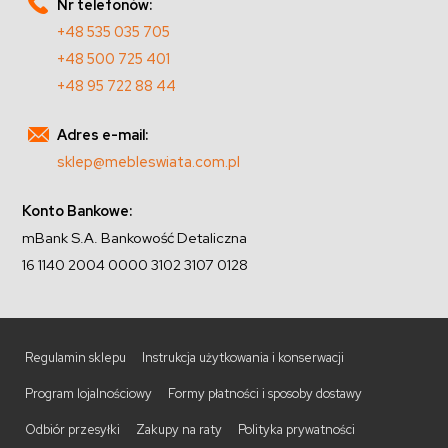
Nr telefonów:
+48 535 035 705
+48 500 725 401
+48 95 722 88 44
Adres e-mail:
sklep@mebleswiata.com.pl
Konto Bankowe:
mBank S.A. Bankowość Detaliczna
16 1140 2004 0000 3102 3107 0128
Regulamin sklepu
Instrukcja użytkowania i konserwacji
Program lojalnościowy
Formy płatności i sposoby dostawy
Odbiór przesyłki
Zakupy na raty
Polityka prywatności