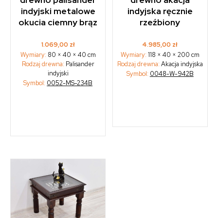
indyjski metalowe
indyjska ręcznie
okucia ciemny brąz
rzeźbiony
1.069,00
zł
4.985,00
zł
Wymiary:
80 × 40 × 40 cm
Wymiary:
118 × 40 × 200 cm
Rodzaj drewna:
Palisander
Rodzaj drewna:
Akacja indyjska
indyjski
Symbol:
0048-W-942B
Symbol:
0052-MS-234B