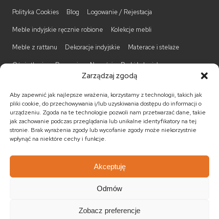
Polityka Cookies
Blog
Logowanie / Rejestacja
Meble indyjskie ręcznie robione
Kolekcje mebli
Meble z rattanu
Dekoracje indyjskie
Materace i stelaże
Oświetlenie
Promocje
Nowości
Barki kolonialne
Zarządzaj zgodą
Biurka kolonialne
Komody kolonialne
Krzesła kolonialne
Aby zapewnić jak najlepsze wrażenia, korzystamy z technologii, takich jak
Kufry indyjskie
Ławki kolonialne
Łóżka kolonialne
pliki cookie, do przechowywania i/lub uzyskiwania dostępu do informacji o
urządzeniu. Zgoda na te technologie pozwoli nam przetwarzać dane, takie
Parawany kolonialne
Półki kolonialne
Regały kolonialne
jak zachowanie podczas przeglądania lub unikalne identyfikatory na tej
stronie. Brak wyrażenia zgody lub wycofanie zgody może niekorzystnie
Stojaki na CD
Stoliki kawowe
Stoliki nocne
wpłynąć na niektóre cechy i funkcje.
Taborety kolonialne
Witryny kolonialne
Akceptuję
Odmów
© 2026
Meble kolonialne
MEBLE ŚWIATA
. Wszystkie prawa
zastrzeżone.
Zobacz preferencje
Realizacja:
KULIKOWSKI-IT.pl Strony internetowe Szczecin