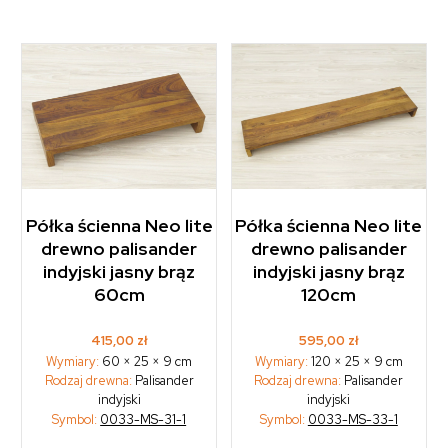
Półka ścienna Neo lite
Półka ścienna Neo lite
drewno palisander
drewno palisander
indyjski jasny brąz
indyjski jasny brąz
60cm
120cm
415,00
zł
595,00
zł
Wymiary:
60 × 25 × 9 cm
Wymiary:
120 × 25 × 9 cm
Rodzaj drewna:
Palisander
Rodzaj drewna:
Palisander
indyjski
indyjski
Symbol:
0033-MS-31-1
Symbol:
0033-MS-33-1