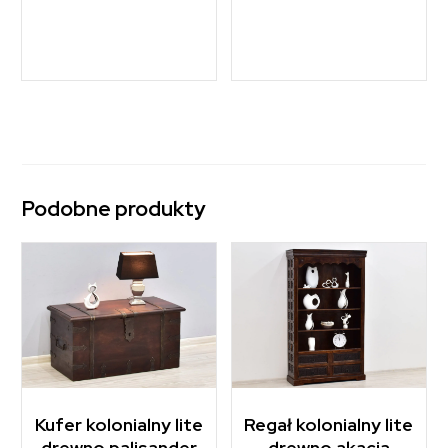
Podobne produkty
Kufer kolonialny lite
Regał kolonialny lite
drewno palisander
drewno akacja