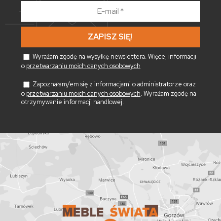
E-
mail
*
Wyrażam zgodę na wysyłkę newslettera. Więcej informacji
o
przetwarzaniu moich danych osobowych
Zapoznałam/em się z informacjami o administratorze oraz
o
przetwarzaniu moich danych osobowych
. Wyrażam zgodę na
otrzymywanie informacji handlowej.