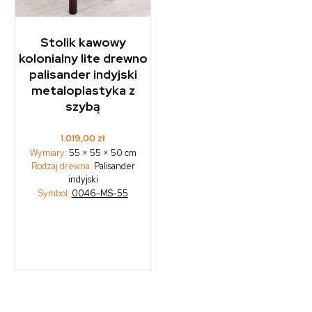
Stolik kawowy
kolonialny lite drewno
palisander indyjski
metaloplastyka z
szybą
1.019,00
zł
Wymiary:
55 × 55 × 50 cm
Rodzaj drewna:
Palisander
indyjski
Symbol:
0046-MS-55