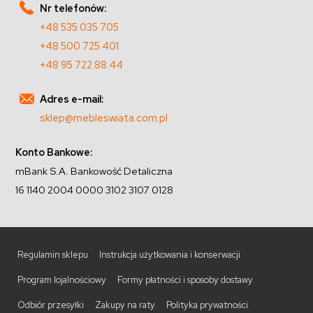
Nr telefonów:
+48 535 035 705
+48 500 725 401
+48 95 722 88 44
Adres e-mail:
sklep@mebleswiata.com.pl
Konto Bankowe:
mBank S.A. Bankowość Detaliczna
16 1140 2004 0000 3102 3107 0128
Regulamin sklepu
Instrukcja użytkowania i konserwacji
Program lojalnościowy
Formy płatności i sposoby dostawy
Odbiór przesyłki
Zakupy na raty
Polityka prywatności