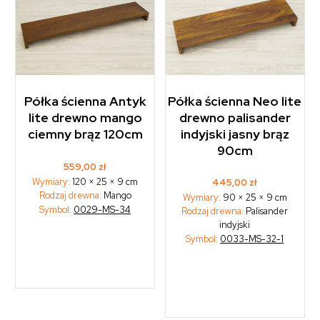
Półka ścienna Antyk
Półka ścienna Neo lite
lite drewno mango
drewno palisander
ciemny brąz 120cm
indyjski jasny brąz
90cm
559,00
zł
Wymiary:
120 × 25 × 9 cm
445,00
zł
Rodzaj drewna:
Mango
Wymiary:
90 × 25 × 9 cm
Symbol:
0029-MS-34
Rodzaj drewna:
Palisander
indyjski
Symbol:
0033-MS-32-1