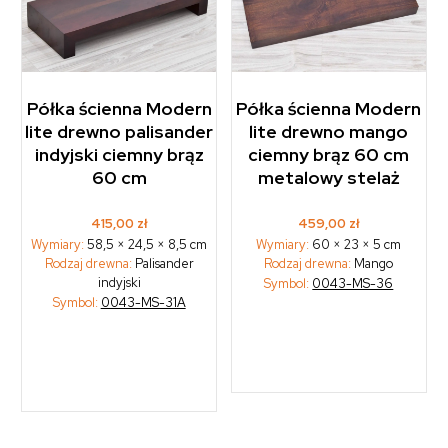
Półka ścienna Modern
Półka ścienna Modern
lite drewno palisander
lite drewno mango
indyjski ciemny brąz
ciemny brąz 60 cm
60 cm
metalowy stelaż
415,00
zł
459,00
zł
Wymiary:
58,5 × 24,5 × 8,5 cm
Wymiary:
60 × 23 × 5 cm
Rodzaj drewna:
Palisander
Rodzaj drewna:
Mango
indyjski
Symbol:
0043-MS-36
Symbol:
0043-MS-31A