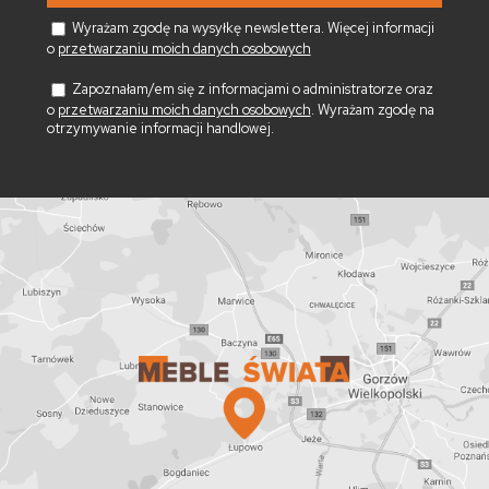
Wyrażam zgodę na wysyłkę newslettera. Więcej informacji
o
przetwarzaniu moich danych osobowych
Zapoznałam/em się z informacjami o administratorze oraz
o
przetwarzaniu moich danych osobowych
. Wyrażam zgodę na
otrzymywanie informacji handlowej.