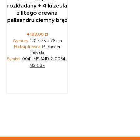
rozkładany + 4 krzesła
z litego drewna
palisandru ciemny brąz
4.199,00
zł
Wymiary:
120 × 75 × 76 cm
Rodzaj drewna:
Palisander
indyjski
Symbol:
0041-MS-141D-2-0034-
MS-537