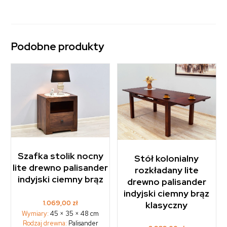
Podobne produkty
Szafka stolik nocny
Stół kolonialny
lite drewno palisander
rozkładany lite
indyjski ciemny brąz
drewno palisander
indyjski ciemny brąz
1.069,00
zł
klasyczny
Wymiary:
45 × 35 × 48 cm
Rodzaj drewna:
Palisander