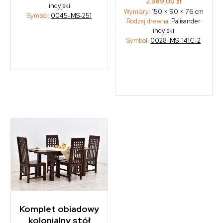
2.989,00
zł
indyjski
Wymiary:
150 × 90 × 76 cm
Symbol:
0045-MS-251
Rodzaj drewna:
Palisander
indyjski
Symbol:
0028-MS-141C-2
Komplet obiadowy
kolonialny stół