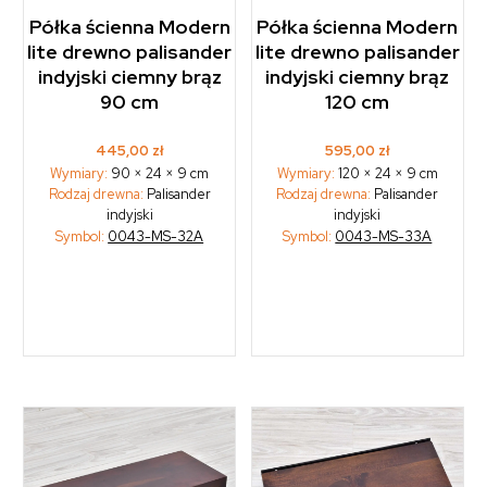
Półka ścienna Modern
Półka ścienna Modern
lite drewno palisander
lite drewno palisander
indyjski ciemny brąz
indyjski ciemny brąz
90 cm
120 cm
445,00
zł
595,00
zł
Wymiary:
90 × 24 × 9 cm
Wymiary:
120 × 24 × 9 cm
Rodzaj drewna:
Palisander
Rodzaj drewna:
Palisander
indyjski
indyjski
Symbol:
0043-MS-32A
Symbol:
0043-MS-33A