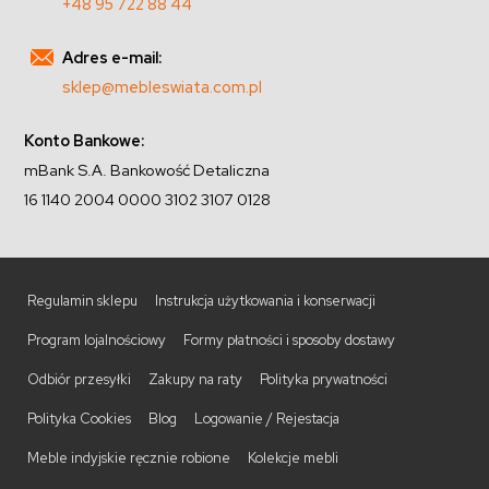
+48 95 722 88 44
Adres e-mail:
sklep@mebleswiata.com.pl
Konto Bankowe:
mBank S.A. Bankowość Detaliczna
16 1140 2004 0000 3102 3107 0128
Regulamin sklepu
Instrukcja użytkowania i konserwacji
Program lojalnościowy
Formy płatności i sposoby dostawy
Odbiór przesyłki
Zakupy na raty
Polityka prywatności
Polityka Cookies
Blog
Logowanie / Rejestacja
Meble indyjskie ręcznie robione
Kolekcje mebli