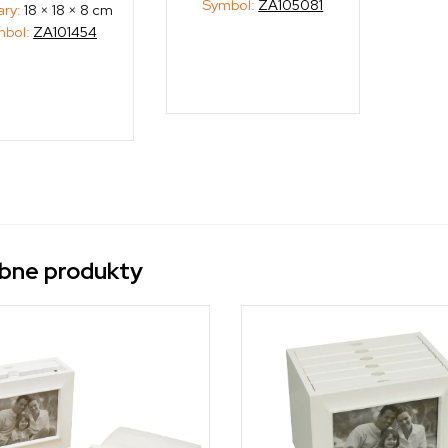
Symbol:
ZA105081
ary:
18 × 18 × 8 cm
mbol:
ZA101454
bne produkty