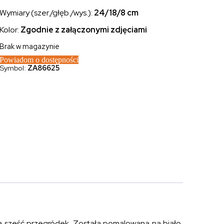
Wymiary (szer./głęb./wys.):
24/18/8 cm
Kolor:
Zgodnie z załączonymi zdjęciami
Brak w magazynie
Powiadom o dostępności
Symbol:
ZA86625
a sześć przegródek. Została pomalowana na biało,