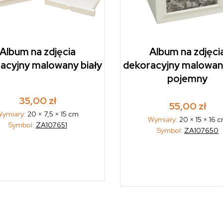
Album na zdjęcia
Album na zdjęci
acyjny malowany biały
dekoracyjny malowany
pojemny
35,00
zł
55,00
zł
ymiary:
20 × 7,5 × 15 cm
Wymiary:
20 × 15 × 16 
Symbol:
ZA107651
Symbol:
ZA107650