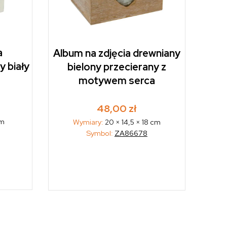
a
Album na zdjęcia drewniany
 biały
bielony przecierany z
motywem serca
48,00
zł
cm
Wymiary:
20 × 14,5 × 18 cm
Symbol:
ZA86678