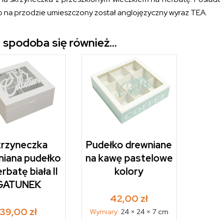
 na przodzie umieszczony został anglojęzyczny wyraz TEA.
 spodoba się również…
rzyneczka
Pudełko drewniane
niana pudełko
na kawę pastelowe
rbatę biała II
kolory
GATUNEK
42,00
zł
39,00
zł
Wymiary:
24 × 24 × 7 cm