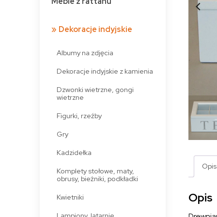
Meble z rattanu
Dekoracje indyjskie
Albumy na zdjęcia
Dekoracje indyjskie z kamienia
Dzwonki wietrzne, gongi
wietrzne
Figurki, rzeźby
Gry
Kadzidełka
Opis
Komplety stołowe, maty,
obrusy, bieżniki, podkładki
Opis
Kwietniki
Lampiony, latarnie
Drewnia