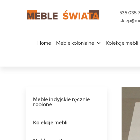
535 035 
sklep@me
Home
Meble kolonialne
Kolekcje mebli
Meble indyjskie ręcznie
robione
Kolekcje mebli