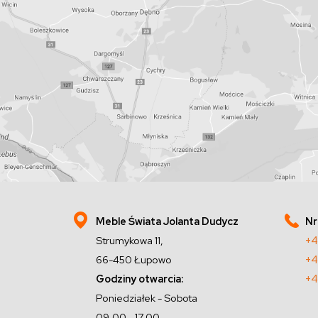
Meble Świata Jolanta Dudycz
Nr
Strumykowa 11,
+4
66-450 Łupowo
+4
Godziny otwarcia:
+4
Poniedziałek - Sobota
09.00 - 17.00