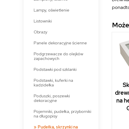
ponadto
Lampy, oświetlenie
Listowniki
Może
Obrazy
Panele dekoracyjne ścienne
Podgrzewacze do olejków
zapachowych
Podstawki pod szklanki
Podstawki, kuferki na
Sk
kadzidełka
drew
Poduszki, poszewki
na he
dekoracyjne
Pojemniki, pudełka, przyborniki
na długopisy
Pudełka, skrzynki na