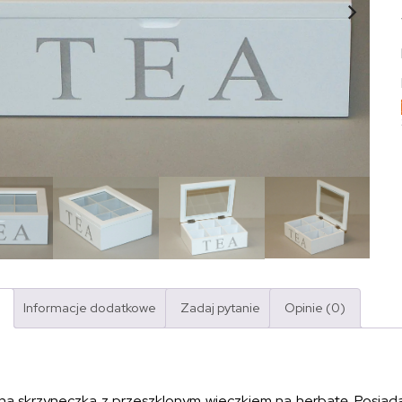
Informacje dodatkowe
Zadaj pytanie
Opinie (0)
na skrzyneczka z przeszklonym wieczkiem na herbatę. Posiad