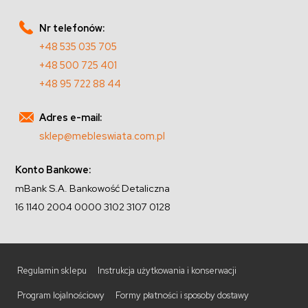
Nr telefonów:
+48 535 035 705
+48 500 725 401
+48 95 722 88 44
Adres e-mail:
sklep@mebleswiata.com.pl
Konto Bankowe:
mBank S.A. Bankowość Detaliczna
16 1140 2004 0000 3102 3107 0128
Regulamin sklepu
Instrukcja użytkowania i konserwacji
Program lojalnościowy
Formy płatności i sposoby dostawy