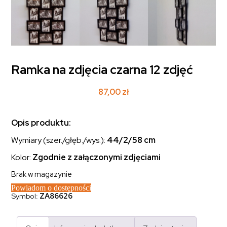
Ramka na zdjęcia czarna 12 zdjęć
87,00
zł
Opis produktu:
Wymiary (szer./głęb./wys.):
44/2/58 cm
Kolor:
Zgodnie z załączonymi zdjęciami
Brak w magazynie
Powiadom o dostępności
Symbol:
ZA86626