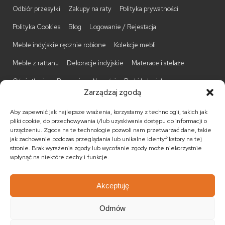
Odbiór przesyłki
Zakupy na raty
Polityka prywatności
Polityka Cookies
Blog
Logowanie / Rejestacja
Meble indyjskie ręcznie robione
Kolekcje mebli
Meble z rattanu
Dekoracje indyjskie
Materace i stelaże
Oświetlenie
Promocje
Nowości
Barki kolonialne
Zarządzaj zgodą
Biurka kolonialne
Komody kolonialne
Krzesła kolonialne
Aby zapewnić jak najlepsze wrażenia, korzystamy z technologii, takich jak
Kufry indyjskie
Ławki kolonialne
Łóżka kolonialne
pliki cookie, do przechowywania i/lub uzyskiwania dostępu do informacji o
urządzeniu. Zgoda na te technologie pozwoli nam przetwarzać dane, takie
Parawany kolonialne
Półki kolonialne
Regały kolonialne
jak zachowanie podczas przeglądania lub unikalne identyfikatory na tej
stronie. Brak wyrażenia zgody lub wycofanie zgody może niekorzystnie
Stojaki na CD
Stoliki kawowe
Stoliki nocne
wpłynąć na niektóre cechy i funkcje.
Taborety kolonialne
Witryny kolonialne
Akceptuję
Odmów
© 2026
Meble kolonialne
MEBLE ŚWIATA
. Wszystkie prawa
zastrzeżone.