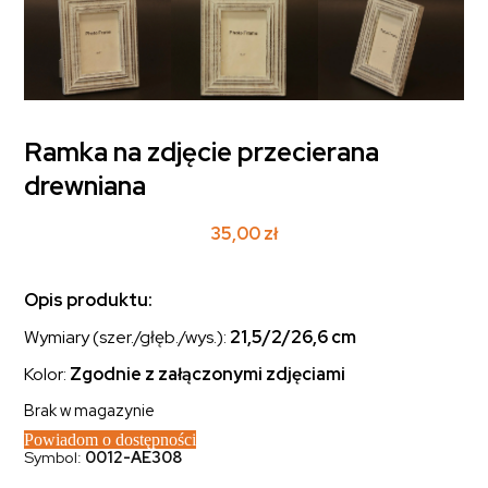
Ramka na zdjęcie przecierana
drewniana
35,00
zł
Opis produktu:
Wymiary (szer./głęb./wys.):
21,5/2/26,6 cm
Kolor:
Zgodnie z załączonymi zdjęciami
Brak w magazynie
Powiadom o dostępności
Symbol:
0012-AE308