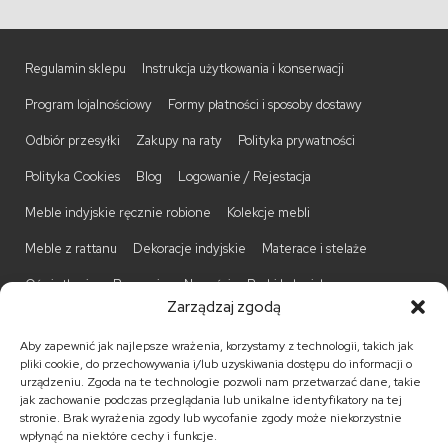
Regulamin sklepu
Instrukcja użytkowania i konserwacji
Program lojalnościowy
Formy płatności i sposoby dostawy
Odbiór przesyłki
Zakupy na raty
Polityka prywatności
Polityka Cookies
Blog
Logowanie / Rejestacja
Meble indyjskie ręcznie robione
Kolekcje mebli
Meble z rattanu
Dekoracje indyjskie
Materace i stelaże
Oświetlenie
Promocje
Nowości
Barki kolonialne
Zarządzaj zgodą
Biurka kolonialne
Komody kolonialne
Krzesła kolonialne
Aby zapewnić jak najlepsze wrażenia, korzystamy z technologii, takich jak
Kufry indyjskie
Ławki kolonialne
Łóżka kolonialne
pliki cookie, do przechowywania i/lub uzyskiwania dostępu do informacji o
urządzeniu. Zgoda na te technologie pozwoli nam przetwarzać dane, takie
Parawany kolonialne
Półki kolonialne
Regały kolonialne
jak zachowanie podczas przeglądania lub unikalne identyfikatory na tej
stronie. Brak wyrażenia zgody lub wycofanie zgody może niekorzystnie
Stojaki na CD
Stoliki kawowe
Stoliki nocne
wpłynąć na niektóre cechy i funkcje.