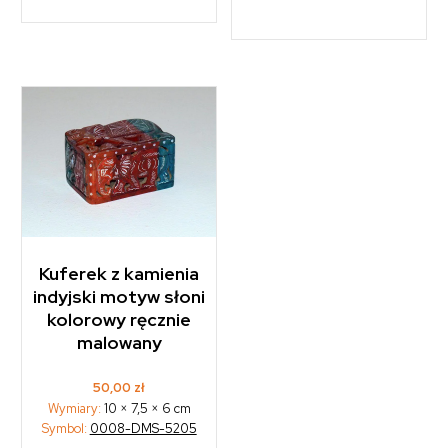
Kuferek z kamienia
indyjski motyw słoni
kolorowy ręcznie
malowany
50,00
zł
Wymiary:
10 × 7,5 × 6 cm
Symbol:
0008-DMS-5205