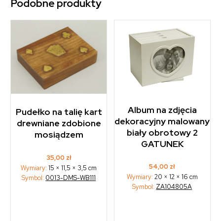
Podobne produkty
Album na zdjęcia
Pudełko na talię kart
dekoracyjny malowany
drewniane zdobione
biały obrotowy 2
mosiądzem
GATUNEK
35,00
zł
54,00
zł
Wymiary:
15 × 11,5 × 3,5 cm
Wymiary:
20 × 12 × 16 cm
Symbol:
0013-DMS-WB111
Symbol:
ZA104805A