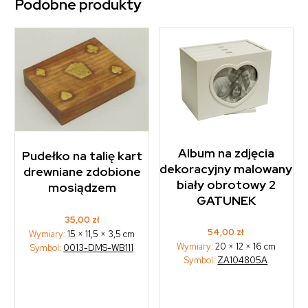
Podobne produkty
Album na zdjęcia
Pudełko na talię kart
dekoracyjny malowany
drewniane zdobione
biały obrotowy 2
mosiądzem
GATUNEK
35,00
zł
54,00
zł
Wymiary:
15 × 11,5 × 3,5 cm
Wymiary:
20 × 12 × 16 cm
Symbol:
0013-DMS-WB111
Symbol:
ZA104805A