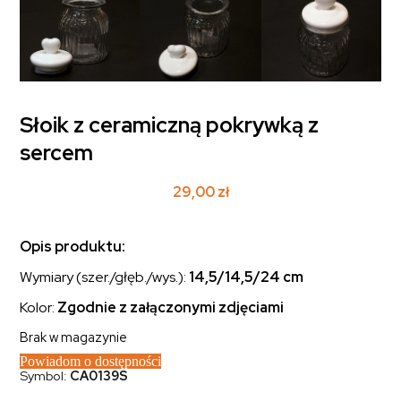
Słoik z ceramiczną pokrywką z
sercem
29,00
zł
Opis produktu:
Wymiary (szer./głęb./wys.):
14,5/14,5/24 cm
Kolor:
Zgodnie z załączonymi zdjęciami
Brak w magazynie
Powiadom o dostępności
Symbol:
CA0139S