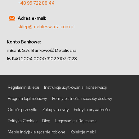
+48 95 722 88 44
Adres e-mail:
sklep@mebleswiata.com.pl
Konto Bankowe:
mBank S.A. Bankowość Detaliczna
16 1140 2004 0000 3102 3107 0128
Regulamin sklepu
Instrukcja użytkowania i konserwacji
Program lojalnościowy
Formy płatności i sposoby dostawy
Odbiór przesyłki
Zakupy na raty
Polityka prywatności
Polityka Cookies
Blog
Logowanie / Rejestacja
Meble indyjskie ręcznie robione
Kolekcje mebli