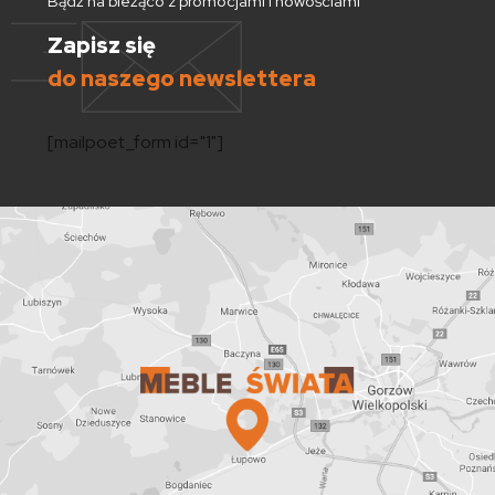
Bądź na bieżąco z promocjami i nowościami
Zapisz się
do naszego newslettera
[mailpoet_form id="1"]